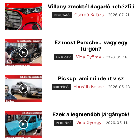
Villanyizmoktól dagadó nehézfiú
Csörgő Balázs
-
2026. 07. 21.
BEMUTATÓ
Ez most Porsche… vagy egy
furgon?
Vida György
-
2026. 05. 18.
PIHENŐIDŐ
Pickup, ami mindent visz
Horváth Bence
-
2026. 05. 13.
PIHENŐIDŐ
Ezek a legmenőbb járgányok!
Vida György
-
2026. 05. 11.
PIHENŐIDŐ