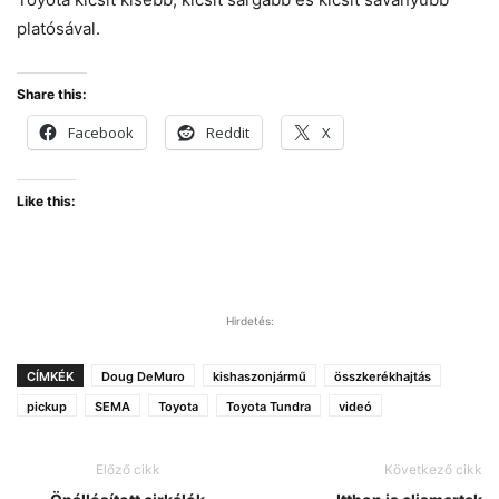
platósával.
Share this:
Facebook
Reddit
X
Like this:
Hirdetés:
CÍMKÉK
Doug DeMuro
kishaszonjármű
összkerékhajtás
pickup
SEMA
Toyota
Toyota Tundra
videó
Előző cikk
Következő cikk