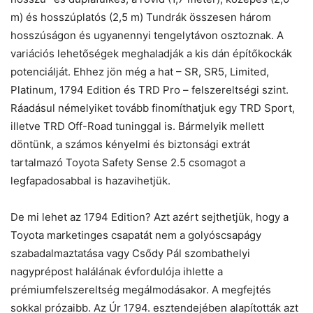
m) és hosszúplatós (2,5 m) Tundrák összesen három
hosszúságon és ugyanennyi tengelytávon osztoznak. A
variációs lehetőségek meghaladják a kis dán építőkockák
potenciálját. Ehhez jön még a hat – SR, SR5, Limited,
Platinum, 1794 Edition és TRD Pro – felszereltségi szint.
Ráadásul némelyiket tovább finomíthatjuk egy TRD Sport,
illetve TRD Off-Road tuninggal is. Bármelyik mellett
döntünk, a számos kényelmi és biztonsági extrát
tartalmazó Toyota Safety Sense 2.5 csomagot a
legfapadosabbal is hazavihetjük.
De mi lehet az 1794 Edition? Azt azért sejthetjük, hogy a
Toyota marketinges csapatát nem a golyóscsapágy
szabadalmaztatása vagy Csődy Pál szombathelyi
nagyprépost halálának évfordulója ihlette a
prémiumfelszereltség megálmodásakor. A megfejtés
sokkal prózaibb. Az Úr 1794. esztendejében alapították azt