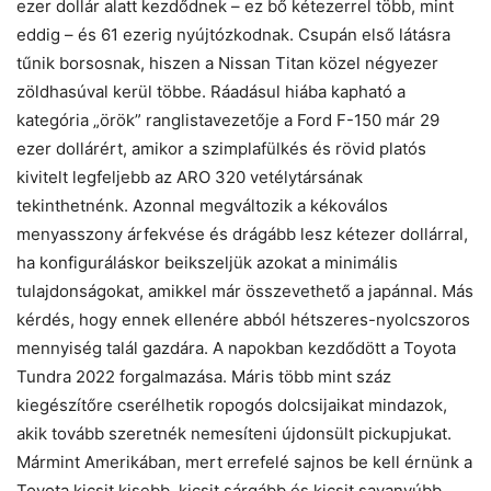
ezer dollár alatt kezdődnek – ez bő kétezerrel több, mint
eddig – és 61 ezerig nyújtózkodnak. Csupán első látásra
tűnik borsosnak, hiszen a Nissan Titan közel négyezer
zöldhasúval kerül többe. Ráadásul hiába kapható a
kategória „örök” ranglistavezetője a Ford F-150 már 29
ezer dollárért, amikor a szimplafülkés és rövid platós
kivitelt legfeljebb az ARO 320 vetélytársának
tekinthetnénk. Azonnal megváltozik a kékoválos
menyasszony árfekvése és drágább lesz kétezer dollárral,
ha konfiguráláskor beikszeljük azokat a minimális
tulajdonságokat, amikkel már összevethető a japánnal. Más
kérdés, hogy ennek ellenére abból hétszeres-nyolcszoros
mennyiség talál gazdára. A napokban kezdődött a Toyota
Tundra 2022 forgalmazása. Máris több mint száz
kiegészítőre cserélhetik ropogós dolcsijaikat mindazok,
akik tovább szeretnék nemesíteni újdonsült pickupjukat.
Mármint Amerikában, mert errefelé sajnos be kell érnünk a
Toyota kicsit kisebb, kicsit sárgább és kicsit savanyúbb