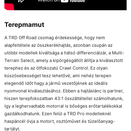
Terepmamut
A TRD Off Road csomag érdekessége, hogy nem
alapfeltétele az összkerékhajtás, azonban csupán az
utóbbi modellek kiváltsága a hátsó differenciálzár, a Multi-
Terrain Select, amely a kipörgésgátlót állítja a kiválasztott
terephez és az ötfokozatú Crawl Control. Ez olyan
kúszósebességet tesz lehetővé, ami nehéz terepen
elegendő időt hagy a jármű vezetőjének az ideális
nyomvonal kiválasztásához. Ebben a hajtáslánc is partner,
hiszen terepfokozatban 43:1 összáttétellel számolhatunk,
így a leghervadtabb motorral is bőséges erőtartalékokkal
gazdálkodhatunk. Ezen felül a TRD Pro modelleknél
haspáncél óvja a motort, osztóművet és tüzelőanyag-
tartályt.