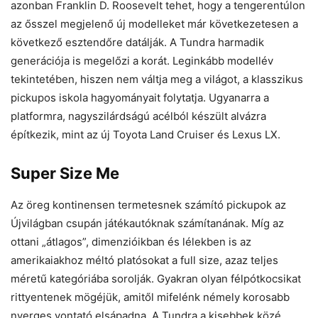
azonban Franklin D. Roosevelt tehet, hogy a tengerentúlon
az ősszel megjelenő új modelleket már következetesen a
következő esztendőre datálják. A Tundra harmadik
generációja is megelőzi a korát. Leginkább modellév
tekintetében, hiszen nem váltja meg a világot, a klasszikus
pickupos iskola hagyományait folytatja. Ugyanarra a
platformra, nagyszilárdságú acélból készült alvázra
építkezik, mint az új Toyota Land Cruiser és Lexus LX.
Super Size Me
Az öreg kontinensen termetesnek számító pickupok az
Újvilágban csupán játékautóknak számítanának. Míg az
ottani „átlagos”, dimenzióikban és lélekben is az
amerikaiakhoz méltó platósokat a full size, azaz teljes
méretű kategóriába sorolják. Gyakran olyan félpótkocsikat
rittyentenek mögéjük, amitől mifelénk némely korosabb
nyerges vontató elsápadna. A Tundra a kisebbek közé