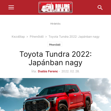
Hirdetés:
Kezdőlap
Pihenőidő
Toyota Tundra 2022: Japánban nagy
Pihenőidő
Toyota Tundra 2022:
Japánban nagy
Írta:
Dudás Ferenc
-
2022. 02. 28.