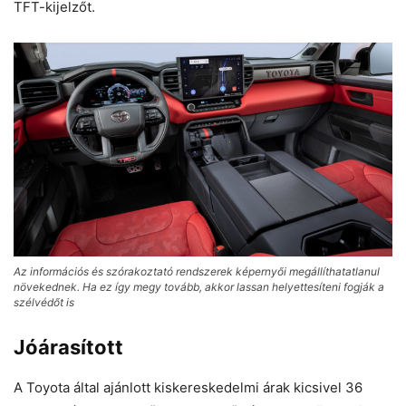
TFT-kijelzőt.
Az információs és szórakoztató rendszerek képernyői megállíthatatlanul
növekednek. Ha ez így megy tovább, akkor lassan helyettesíteni fogják a
szélvédőt is
Jóárasított
A Toyota által ajánlott kiskereskedelmi árak kicsivel 36