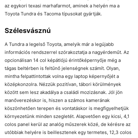
az egykori texasi marhafarmot, aminek a helyén ma a
Toyota Tundra és Tacoma típusokat gyártják.
Szélesvásznú
A Tundra a legelső Toyota, amelyik már a legújabb
információs rendszerrel szórakoztatja a nagyérdeműt. Az
opcionálisan 14 col képátlójú érintőképernyője még a
tágas beltérben is feltűnő jelenségnek számít. Olyan,
mintha felpattintottak volna egy laptop képernyőjét a
középkonzolra. Nézzük pozitívan, tábori körülmények
között sem lesz akadálya a családi mozizásnak. Jól jön
manőverezéskor is, hiszen a számos kamerának
köszönhetően terepen és vontatáskor is megfigyelhetjük
környezetünk minden szegletét. Alapvetően egy kicsi, 4,1
colos panel kerül az analóg műszerek közé, de kérésre az
utóbbiak helyére is beillesztenek egy termetes, 12,3 colos