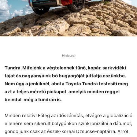
Hirdetés:
Tundra. Mifelénk a végtelennek tűnő, kopár, sarkvidéki
tájat és nagyanyáink bő bugyogóját juttatja eszünkbe.
Nem úgy a jenkiknél, ahol a Toyota Tundra testesíti meg
azt a teljes méretű pickupot, amelyik minden reggel
beindul, még a tundrán is.
Minden relatív! Főleg az időszámítás, elvégre a globalizáció
ellenére sem sikerült bolygónkon szinkronizálni a dátumot,
gondoljunk csak az észak-koreai Dzsucse-naptárra. Arról