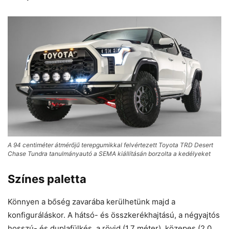
A 94 centiméter átmérőjű terepgumikkal felvértezett Toyota TRD Desert
Chase Tundra tanulmányautó a SEMA kiállításán borzolta a kedélyeket
Színes paletta
Könnyen a bőség zavarába kerülhetünk majd a
konfiguráláskor. A hátsó- és összkerékhajtású, a négyajtós
hosszú- és duplafülkés, a rövid (1,7 méter), közepes (2,0