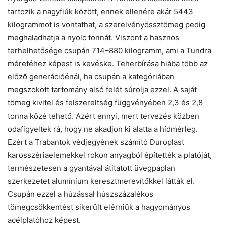
tartozik a nagyfiúk között, ennek ellenére akár 5443
kilogrammot is vontathat, a szerelvényössztömeg pedig
meghaladhatja a nyolc tonnát. Viszont a hasznos
terhelhetősége csupán 714–880 kilogramm, ami a Tundra
méretéhez képest is kevéske. Teherbírása hiába több az
előző generációénál, ha csupán a kategóriában
megszokott tartomány alsó felét súrolja ezzel. A saját
tömeg kivitel és felszereltség függvényében 2,3 és 2,8
tonna közé tehető. Azért ennyi, mert tervezés közben
odafigyeltek rá, hogy ne akadjon ki alatta a hídmérleg.
Ezért a Trabantok védjegyének számító Duroplast
karosszériaelemekkel rokon anyagból építették a platóját,
természetesen a gyantával átitatott üvegpaplan
szerkezetet alumínium keresztmerevítőkkel látták el.
Csupán ezzel a húzással húszszázalékos
tömegcsökkentést sikerült elérniük a hagyományos
acélplatóhoz képest.