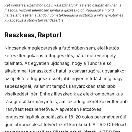
Két vontatási üzemmód közül választhatunk, az első csupán enyhén, a
második viszont jelentősen javítja a gázreakciót. Ráadásul a hibrid
hajtáslánc esetén állandó nyomatékleadásra ösztönzi a villanymotort és
kikapcsolja a stop-start rendszert is
Reszkess, Raptor!
Nincsenek meglepetések a futóműben sem, elöl kettős
keresztlengőkaros felfüggesztés, hátul merevtengely
található. Az egyetlen újdonság, hogy a Tundra első
alkalommal támaszkodik hátul is csavarrugóra, ugyanakkor
az új első felfüggesztéssel jobb egyenesfutást, míg nagy
sebességnél, valamint tempós kanyarokban stabilabb
viselkedést ígér. Ehhez illeszkedik az elektromechanikus
rásegítésű kormánymű is, ami az eddigieknél közvetlenebb
irányítást tesz lehetővé. Alapvetően kétcsöves
lengéscsillapítók zabolázzák a 18–20 colos peremátmérőjű
gumiabroncsokkal felvértezett kerekeket. A TRD Off-Road