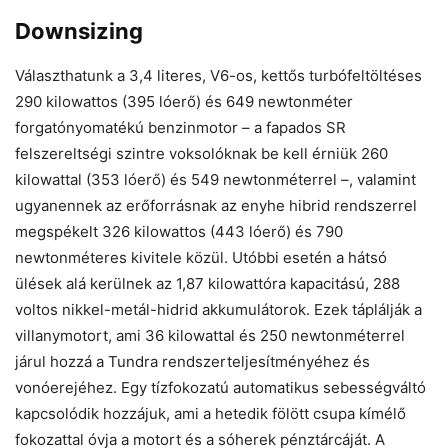
Downsizing
Választhatunk a 3,4 literes, V6-os, kettős turbófeltöltéses
290 kilowattos (395 lóerő) és 649 newtonméter
forgatónyomatékú benzinmotor – a fapados SR
felszereltségi szintre voksolóknak be kell érniük 260
kilowattal (353 lóerő) és 549 newtonméterrel –, valamint
ugyanennek az erőforrásnak az enyhe hibrid rendszerrel
megspékelt 326 kilowattos (443 lóerő) és 790
newtonméteres kivitele közül. Utóbbi esetén a hátsó
ülések alá kerülnek az 1,87 kilowattóra kapacitású, 288
voltos nikkel-metál-hidrid akkumulátorok. Ezek táplálják a
villanymotort, ami 36 kilowattal és 250 newtonméterrel
járul hozzá a Tundra rendszerteljesítményéhez és
vonóerejéhez. Egy tízfokozatú automatikus sebességváltó
kapcsolódik hozzájuk, ami a hetedik fölött csupa kímélő
fokozattal óvja a motort és a sóherek pénztárcáját. A