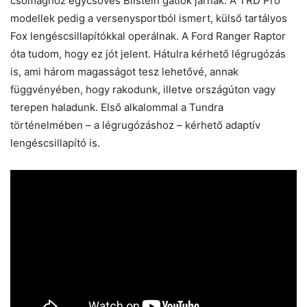
csomaghoz egycsöves Bilstein gátlók járnak. A TRD Pro
modellek pedig a versenysportból ismert, külső tartályos
Fox lengéscsillapítókkal operálnak. A Ford Ranger Raptor
óta tudom, hogy ez jót jelent. Hátulra kérhető légrugózás
is, ami három magasságot tesz lehetővé, annak
függvényében, hogy rakodunk, illetve országúton vagy
terepen haladunk. Első alkalommal a Tundra
történelmében – a légrugózáshoz – kérhető adaptív
lengéscsillapító is.