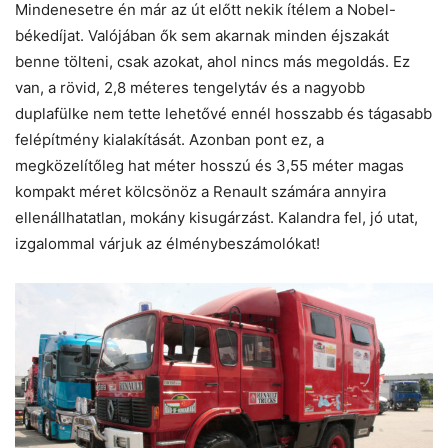
Mindenesetre én már az út előtt nekik ítélem a Nobel-
békedíjat. Valójában ők sem akarnak minden éjszakát
benne tölteni, csak azokat, ahol nincs más megoldás. Ez
van, a rövid, 2,8 méteres tengelytáv és a nagyobb
duplafülke nem tette lehetővé ennél hosszabb és tágasabb
felépítmény kialakítását. Azonban pont ez, a
megközelítőleg hat méter hosszú és 3,55 méter magas
kompakt méret kölcsönöz a Renault számára annyira
ellenállhatatlan, mokány kisugárzást. Kalandra fel, jó utat,
izgalommal várjuk az élménybeszámolókat!