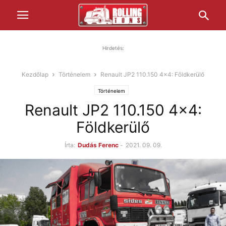
Hirdetés:
Kezdőlap
Történelem
Renault JP2 110.150 4×4: Földkerülő
Történelem
Renault JP2 110.150 4×4:
Földkerülő
Írta:
Dudás Ferenc
-
2021. 09. 09.