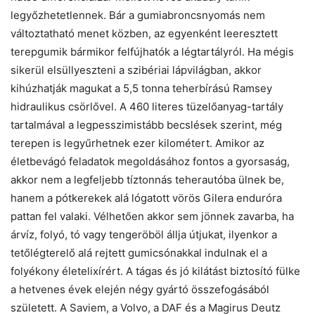
legyőzhetetlennek. Bár a gumiabroncsnyomás nem
változtatható menet közben, az egyenként leeresztett
terepgumik bármikor felfújhatók a légtartályról. Ha mégis
sikerül elsüllyeszteni a szibériai lápvilágban, akkor
kihúzhatják magukat a 5,5 tonna teherbírású Ramsey
hidraulikus csörlővel. A 460 literes tüzelőanyag-tartály
tartalmával a legpesszimistább becslések szerint, még
terepen is legyűrhetnek ezer kilométert. Amikor az
életbevágó feladatok megoldásához fontos a gyorsaság,
akkor nem a legfeljebb tíztonnás teherautóba ülnek be,
hanem a pótkerekek alá lógatott vörös Gilera enduróra
pattan fel valaki. Vélhetően akkor sem jönnek zavarba, ha
árvíz, folyó, tó vagy tengeröböl állja útjukat, ilyenkor a
tetőlégterelő alá rejtett gumicsónakkal indulnak el a
folyékony életelixírért. A tágas és jó kilátást biztosító fülke
a hetvenes évek elején négy gyártó összefogásából
született. A Saviem, a Volvo, a DAF és a Magirus Deutz