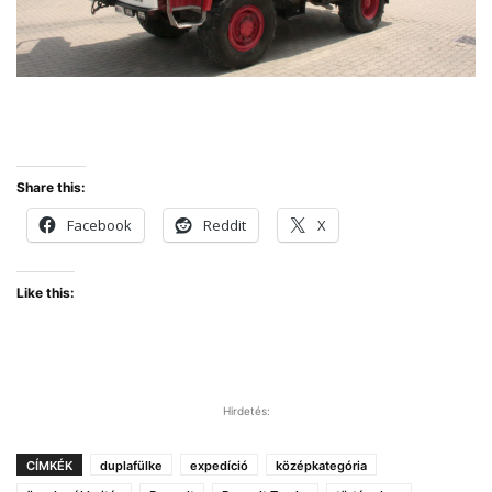
Share this:
Facebook
Reddit
X
Like this:
Hirdetés:
CÍMKÉK
duplafülke
expedíció
középkategória