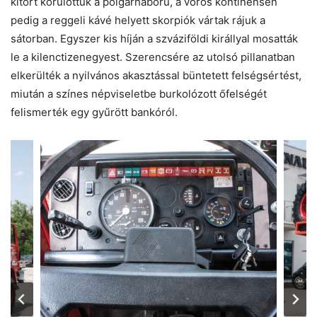
kitört körülöttük a polgárháború, a vörös kontinensen
pedig a reggeli kávé helyett skorpiók vártak rájuk a
sátorban. Egyszer kis híján a szváziföldi királlyal mosatták
le a kilenctizenegyest. Szerencsére az utolsó pillanatban
elkerülték a nyilvános akasztással büntetett felségsértést,
miután a színes népviseletbe burkolózott őfelségét
felismerték egy gyűrött bankóról.