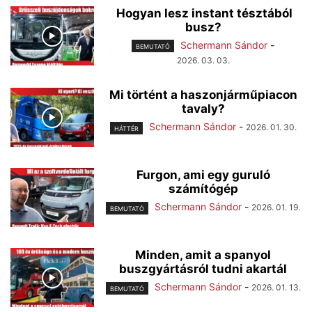
Hogyan lesz instant tésztából
busz?
Schermann Sándor
-
BEMUTATÓ
2026. 03. 03.
Mi történt a haszonjárműpiacon
tavaly?
Schermann Sándor
-
2026. 01. 30.
HÁTTÉR
Furgon, ami egy guruló
számítógép
Schermann Sándor
-
2026. 01. 19.
BEMUTATÓ
Minden, amit a spanyol
buszgyártásról tudni akartál
Schermann Sándor
-
2026. 01. 13.
BEMUTATÓ