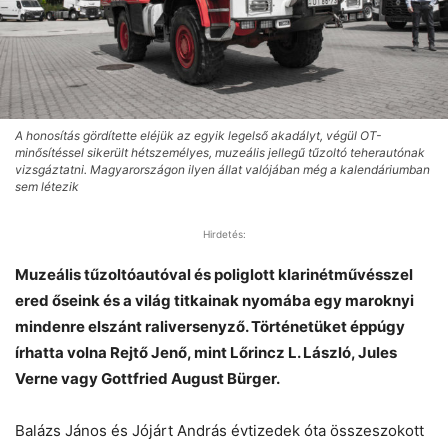
A honosítás gördítette eléjük az egyik legelső akadályt, végül OT-
minősítéssel sikerült hétszemélyes, muzeális jellegű tűzoltó teherautónak
vizsgáztatni. Magyarországon ilyen állat valójában még a kalendáriumban
sem létezik
Hirdetés:
Muzeális tűzoltóautóval és poliglott klarinétművésszel
ered őseink és a világ titkainak nyomába egy maroknyi
mindenre elszánt raliversenyző. Történetüket éppúgy
írhatta volna Rejtő Jenő, mint Lőrincz L. László, Jules
Verne vagy Gottfried August Bürger.
Balázs János és Jójárt András évtizedek óta összeszokott