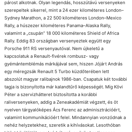
párost alkotnak. Olyan legendás, hosszútávú versenyeken
szerepeltek sikerrel, mint a 24 ezer kilométeres London–
Sydney Marathon, a 22 500 kilométeres London–Mexico
Rally, a húszezer kilométeres Panama–Alaska Rally,
valamint a „csupán” 18 000 kilométeres Shield of Africa
Rally. Eddig 83 országban versenyeztek együtt egy
Porsche 911 RS versenyautóval. Nem újkeletű a
kapcsolatuk a Renault-fivérek rombusz- vagy
gyémántemblémás márkájával sem, hiszen Jójárt András
egy méregzsák Renault 5 Turbo küzdőterében lett
abszolút magyar ralibajnok 1986-ban. Csapatuk két további
tagja is bizonyította már kalandtűrő képességét. Míg Kövi
Péter a szervizhátteret biztosította a korábbi
raliversenyeken, addig a Zeneakadémiát végzett, és öt
nyelven tárgyalóképes Ács Ferenc az adminisztrációért,
valamint kommunikációért felel. Mindannyian vonzódnak a
nehéz helyzetekhez, szeretik a kihívásokat. Lesothóban