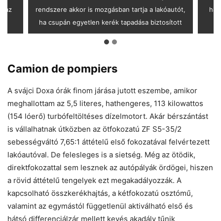
z az
rendszere akkor is mozgásban tartja a lakóautót,
hat
e
ha csupán egyetlen kerék tapadása biztosított
Camion de pompiers
A svájci Doxa órák finom járása jutott eszembe, amikor
meghallottam az 5,5 literes, hathengeres, 113 kilowattos
(154 lóerő) turbófeltöltéses dízelmotort. Akár bérszántást
is vállalhatnak útközben az ötfokozatú ZF S5-35/2
sebességváltó 7,65:1 áttételű első fokozatával felvértezett
lakóautóval. De felesleges is a sietség. Még az ötödik,
direktfokozattal sem lesznek az autópályák ördögei, hiszen
a rövid áttételű tengelyek ezt megakadályozzák. A
kapcsolható összkerékhajtás, a kétfokozatú osztómű,
valamint az egymástól függetlenül aktiválható első és
hátsó differenciálzár mellett kevés akadály tűnik