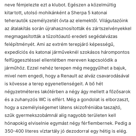
neve fémjelezte ezt a klubot. Egészen a közelmúltig
kitartott, utolsó mohikánként a Sherpa 5 katonai
teherautók személyzetét óvta az elemektől. Világutazóink
az átalakítás során újrahasznosították és zártszelvényekkel
megmagasították a tűzoltóautó eredeti segédalvázas
felépítményét. Ami az extrém terepjáró képességű,
expedíciós és katonai járműveknél szokásos hárompontos
felfüggesztéssel ellentétben mereven kapcsolódik a
járműhöz. Ezzel nehéz terepen még meggyűlhet a bajuk,
mivel nem engedi, hogy a Renault az alváz csavarodásával
is kövesse a terep egyenetlenségeit. A bő hét
négyzetméteres lakótérben a négy ágy mellett a főzősarok
és a zuhanyzós WC is elfért. Még a gondolat is elborzaszt,
hogy a személyiségemet látens skizofréniába taszajtó,
szűk gyermekszobámnál alig nagyobb területen kell
hónapokig elviselnie egymást négy férfiembernek. Pedig a
350-400 literes víztartály jó dezodorral egy hétig is elég.