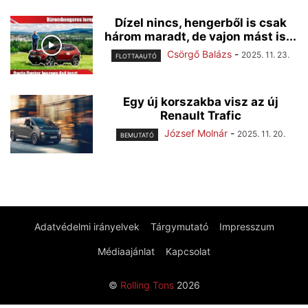
Dízel nincs, hengerből is csak
három maradt, de vajon mást is...
Csörgő Balázs
-
2025. 11. 23.
FLOTTAAUTÓ
Egy új korszakba visz az új
Renault Trafic
József Molnár
-
2025. 11. 20.
BEMUTATÓ
Adatvédelmi irányelvek
Tárgymutató
Impresszum
Médiaajánlat
Kapcsolat
©
Rolling Tons
2026