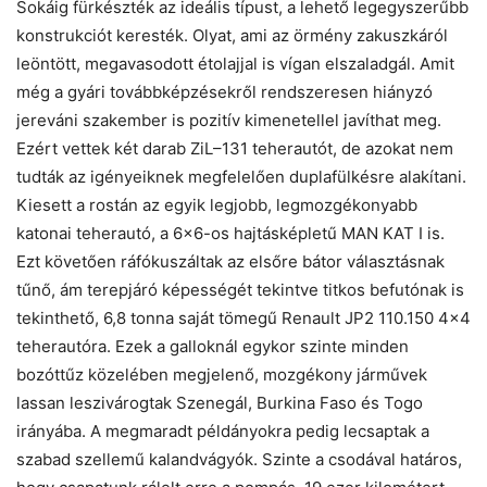
Sokáig fürkészték az ideális típust, a lehető legegyszerűbb
konstrukciót keresték. Olyat, ami az örmény zakuszkáról
leöntött, megavasodott étolajjal is vígan elszaladgál. Amit
még a gyári továbbképzésekről rendszeresen hiányzó
jereváni szakember is pozitív kimenetellel javíthat meg.
Ezért vettek két darab ZiL–131 teherautót, de azokat nem
tudták az igényeiknek megfelelően duplafülkésre alakítani.
Kiesett a rostán az egyik legjobb, legmozgékonyabb
katonai teherautó, a 6×6-os hajtásképletű MAN KAT I is.
Ezt követően ráfókuszáltak az elsőre bátor választásnak
tűnő, ám terepjáró képességét tekintve titkos befutónak is
tekinthető, 6,8 tonna saját tömegű Renault JP2 110.150 4×4
teherautóra. Ezek a galloknál egykor szinte minden
bozóttűz közelében megjelenő, mozgékony járművek
lassan leszivárogtak Szenegál, Burkina Faso és Togo
irányába. A megmaradt példányokra pedig lecsaptak a
szabad szellemű kalandvágyók. Szinte a csodával határos,