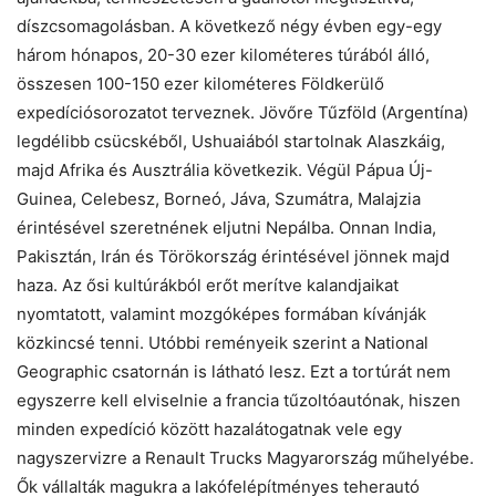
díszcsomagolásban. A következő négy évben egy-egy
három hónapos, 20-30 ezer kilométeres túrából álló,
összesen 100-150 ezer kilométeres Földkerülő
expedíciósorozatot terveznek. Jövőre Tűzföld (Argentína)
legdélibb csücskéből, Ushuaiából startolnak Alaszkáig,
majd Afrika és Ausztrália következik. Végül Pápua Új-
Guinea, Celebesz, Borneó, Jáva, Szumátra, Malajzia
érintésével szeretnének eljutni Nepálba. Onnan India,
Pakisztán, Irán és Törökország érintésével jönnek majd
haza. Az ősi kultúrákból erőt merítve kalandjaikat
nyomtatott, valamint mozgóképes formában kívánják
közkincsé tenni. Utóbbi reményeik szerint a National
Geographic csatornán is látható lesz. Ezt a tortúrát nem
egyszerre kell elviselnie a francia tűzoltóautónak, hiszen
minden expedíció között hazalátogatnak vele egy
nagyszervizre a Renault Trucks Magyarország műhelyébe.
Ők vállalták magukra a lakófelépítményes teherautó