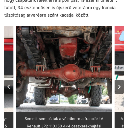
hogy csapatunk rálelt erre a pompás, 19 ezer kilométert
futott, 34 esztendősen is újszerű veteránra egy francia
tűzoltóság árverésre szánt kacatjai között.
kagy-
Semmit sem bíztak a véletlenre a franciák! A
A lé
kedő
Renault JP2 110.150 4×4 összkerékhajtási
átt