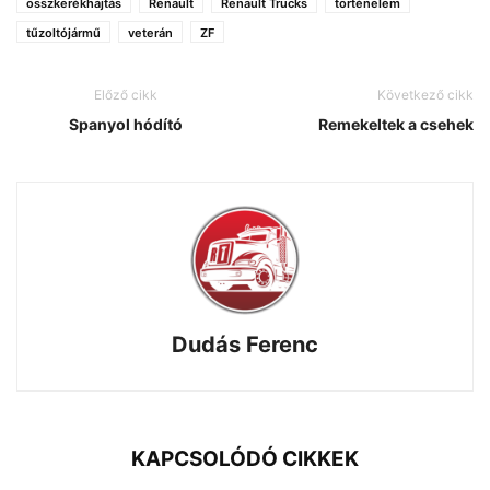
összkerékhajtás
Renault
Renault Trucks
történelem
tűzoltójármű
veterán
ZF
Előző cikk
Következő cikk
Spanyol hódító
Remekeltek a csehek
Dudás Ferenc
KAPCSOLÓDÓ CIKKEK