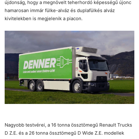
újdonság, hogy a megnövelt teherhordó képességű újonc
hamarosan immár fülke-alváz és duplafülkés alváz
kivitelekben is megjelenik a piacon.
Nagyobb testvérei, a 16 tonna össztömegű Renault Trucks
D Z.E. és a 26 tonna össztömegű D Wide Z.E. modellek