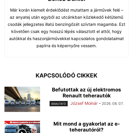
Már korán kiemelt érdeklődést mutattam a járművek felé –
az anyatej után egyből az utcánkban közlekedő kétütemű
csodák jellegzetes illatú benzingőzét szívtam magamba. Ezt
követően csak egy hosszú lépés választott el attól, hogy
autókkal és haszonjárművekkel kapcsolatos gondolataimat
papírra és képernyőre vessem.
KAPCSOLÓDÓ CIKKEK
Befutottak az új elektromos
Renault teherautók
József Molnár
-
2026. 08. 07.
BEMUTATÓ
Mit mond a gyakorlat az e-
teherautóról?