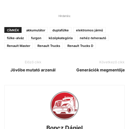
Hirdetés:
CÍMKÉK
akkumulátor
duplafülke
elektromos jármű
fülke-alváz
furgon
középkategória
nehéz-teherautó
Renault Master
Renault Trucks
Renault Trucks D
Előző cikk
Következő cikk
Jövőbe mutató arzenál
Generációk megmentője
Boncz Dániel