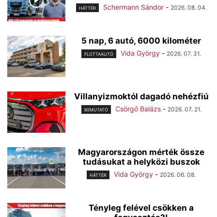
Schermann Sándor
-
2026. 08. 04.
HÁTTÉR
5 nap, 6 autó, 6000 kilométer
Vida György
-
2026. 07. 31.
FLOTTAAUTÓ
Villanyizmoktól dagadó nehézfiú
Csörgő Balázs
-
2026. 07. 21.
BEMUTATÓ
Magyarországon mérték össze
tudásukat a helyközi buszok
Vida György
-
2026. 06. 08.
HÁTTÉR
Tényleg felével csökken a