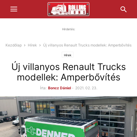
Hirdetés:
Kezdőlap
Hírek
Új villanyos Renault Trucks modellek: Amperbővítés
Hírek
Új villanyos Renault Trucks
modellek: Amperbővítés
Írta:
Boncz Dániel
-
2021. 02. 23.