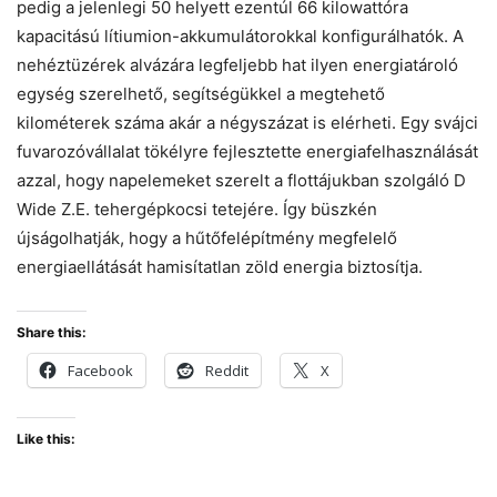
pedig a jelenlegi 50 helyett ezentúl 66 kilowattóra
kapacitású lítiumion-akkumulátorokkal konfigurálhatók. A
nehéztüzérek alvázára legfeljebb hat ilyen energiatároló
egység szerelhető, segítségükkel a megtehető
kilométerek száma akár a négyszázat is elérheti. Egy svájci
fuvarozóvállalat tökélyre fejlesztette energiafelhasználását
azzal, hogy napelemeket szerelt a flottájukban szolgáló D
Wide Z.E. tehergépkocsi tetejére. Így büszkén
újságolhatják, hogy a hűtőfelépítmény megfelelő
energiaellátását hamisítatlan zöld energia biztosítja.
Share this:
Facebook
Reddit
X
Like this: