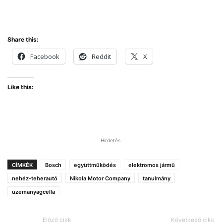
Share this:
Facebook
Reddit
X
Like this:
Hirdetés:
CÍMKÉK
Bosch
együttműködés
elektromos jármű
nehéz-teherautó
Nikola Motor Company
tanulmány
üzemanyagcella
Előző cikk
Következő cikk