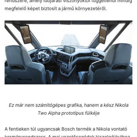
rendszere, amely időjárási viszonyoktól függetlenül mindig
megfelelő képet biztosít a jármű környezetéről.
Ez már nem számítógépes grafika, hanem a kész Nikola
Two Alpha prototípus fülkéje
A fentieken túl ugyancsak Bosch termék a Nikola vontató
kormányrendszere. A mai vezetősegédek kiszolgálásához