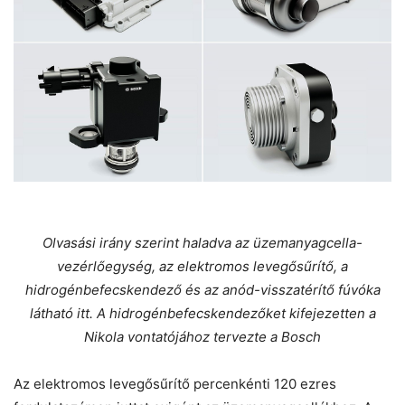
Olvasási irány szerint haladva az üzemanyagcella-
vezérlőegység, az elektromos levegősűrítő, a
hidrogénbefecskendező és az anód-visszatérítő fúvóka
látható itt. A hidrogénbefecskendezőket kifejezetten a
Nikola vontatójához tervezte a Bosch
Az elektromos levegősűrítő percenkénti 120 ezres