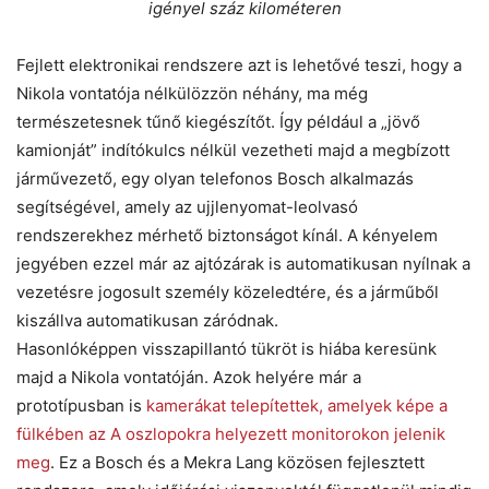
igényel száz kilométeren
Fejlett elektronikai rendszere azt is lehetővé teszi, hogy a
Nikola vontatója nélkülözzön néhány, ma még
természetesnek tűnő kiegészítőt. Így például a „jövő
kamionját” indítókulcs nélkül vezetheti majd a megbízott
járművezető, egy olyan telefonos Bosch alkalmazás
segítségével, amely az ujjlenyomat-leolvasó
rendszerekhez mérhető biztonságot kínál. A kényelem
jegyében ezzel már az ajtózárak is automatikusan nyílnak a
vezetésre jogosult személy közeledtére, és a járműből
kiszállva automatikusan záródnak.
Hasonlóképpen visszapillantó tükröt is hiába keresünk
majd a Nikola vontatóján. Azok helyére már a
prototípusban is
kamerákat telepítettek, amelyek képe a
fülkében az A oszlopokra helyezett monitorokon jelenik
meg
. Ez a Bosch és a Mekra Lang közösen fejlesztett