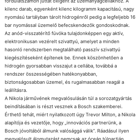
fordulatszámon juttat oxigént az üzemanyagcellákhoz. A
kilenc darab, egyenként kilenc kilogramm kapacitású, nagy
nyomású tartályban tárolt hidrogénről pedig a legfeljebb 16
bar nyomással üzemelő befecskendezők gondoskodnak.
Az anód-visszatérítő fúvóka tulajdonképpen egy aktív,
elektronikusan vezérelt szivattyú, amelyet a minden
hasonló rendszerben megtalálható passzív szivattyú
kiegészítéseként építenek be. Ennek köszönhetően a
hidrogén gyorsabban visszajut a cellába, továbbá a
rendszer összességében hatékonyabban,
biztonságosabban üzemel, és rugalmasabban reagál a
leállításra.
A Nikola járművének megvalósulásán túl a sorozatgyártás
beindításában is részt vesznek a Bosch szakemberei.
Érthető tehát, miért nyilatkozott úgy Trevor Milton, a Nikola
alapítója és vezetője, hogy „innovációs partnerünk, a
Bosch jóvoltából álmunk valósággá válik”. Ráadásul ilyen
megvalósult álomutazást nemcsak az óceán túlpartján