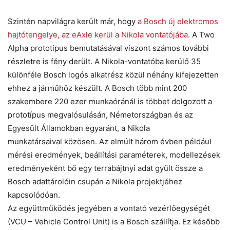
Szintén napvilágra került már, hogy
a Bosch új elektromos
hajtótengelye, az eAxle kerül a Nikola vontatójába
. A Two
Alpha prototípus bemutatásával viszont számos további
részletre is fény derült. A Nikola-vontatóba kerülő 35
különféle Bosch logós alkatrész közül néhány kifejezetten
ehhez a járműhöz készült. A Bosch több mint 200
szakembere 220 ezer munkaóránál is többet dolgozott a
prototípus megvalósulásán, Németországban és az
Egyesült Államokban egyaránt, a Nikola
munkatársaival
közösen
. Az elmúlt három évben például
mérési eredmények, beállítási paraméterek, modellezések
eredményeként bő egy terrabájtnyi adat gyűlt össze a
Bosch adattárolóin csupán a Nikola projektjéhez
kapcsolódóan.
Az együttműködés jegyében a vontató vezérlőegységét
(VCU – Vehicle Control Unit) is a Bosch szállítja. Ez később