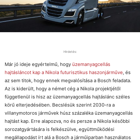
Hirdetés:
Már jó ideje egyértelmű, hogy
üzemanyagcellás
hajtásláncot kap a Nikola futurisztikus haszonjárműve
, és
az sem titok, hogy ennek megvalósítása a Bosch feladata.
Az is kiderült, hogy a német cég a Nikola projektjétől
függetlenül is hisz az üzemanyagcellás hajtáslánc széles
körű elterjedésében. Becslésük szerint 2030-ra a
villanymotoros járművek húsz százaléka üzemanyagcellás
hajtást kap. Erre alapozva, no és persze a Nikola későbbi
sorozatgyártására is felkészülve, együttműködési
megállapodást írt alá a Bosch a járműiparban használatos