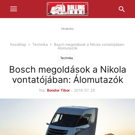
Hirdetés:
Kezdőlap
Technika
Bosch megoldások a Nikola vontatójában:
Álomutazók
Technika
Bosch megoldások a Nikola
vontatójában: Álomutazók
Írta:
Bondor Tibor
-
2019. 07. 24.