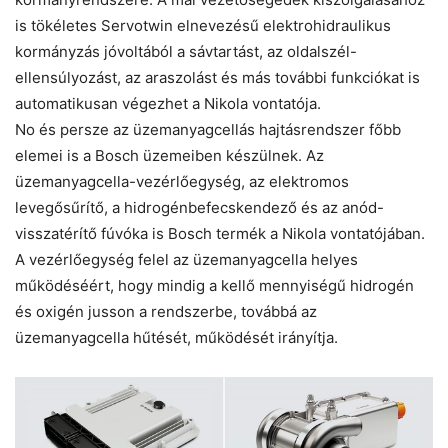
is tökéletes Servotwin elnevezésű elektrohidraulikus
kormányzás jóvoltából a sávtartást, az oldalszél-
ellensúlyozást, az araszolást és más további funkciókat is
automatikusan végezhet a Nikola vontatója.
No és persze az üzemanyagcellás hajtásrendszer főbb
elemei is a Bosch üzemeiben készülnek. Az
üzemanyagcella-vezérlőegység, az elektromos
levegősűrítő, a hidrogénbefecskendező és az anód-
visszatérítő fúvóka is Bosch termék a Nikola vontatójában.
A vezérlőegység felel az üzemanyagcella helyes
működéséért, hogy mindig a kellő mennyiségű hidrogén
és oxigén jusson a rendszerbe, továbbá az
üzemanyagcella hűtését, működését irányítja.