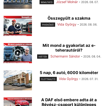
József Molnár
-
2026. 08. 07.
BEMUTATÓ
Összegyűlt a szakma
Vida György
-
2026. 08. 06.
PIHENŐIDŐ
Mit mond a gyakorlat az e-
teherautóról?
Schermann Sándor
-
2026. 08. 04.
HÁTTÉR
5 nap, 6 autó, 6000 kilométer
Vida György
-
2026. 07. 31.
FLOTTAAUTÓ
A DAF első embere adta át a
Révész-csoport különleges