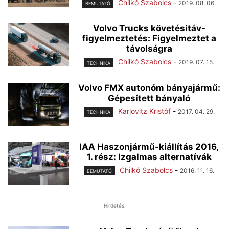
Chilkó Szabolcs
-
2019. 08. 06.
BEMUTATÓ
Volvo Trucks követésitáv-
figyelmeztetés: Figyelmeztet a
távolságra
Chilkó Szabolcs
-
2019. 07. 15.
TECHNIKA
Volvo FMX autonóm bányajármű:
Gépesített bányaló
Karlovitz Kristóf
-
2017. 04. 29.
TECHNIKA
IAA Haszonjármű-kiállítás 2016,
1. rész: Izgalmas alternatívák
Chilkó Szabolcs
-
2016. 11. 16.
BEMUTATÓ
Hirdetés: