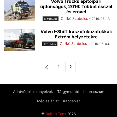
Volvo Trucks építőipari
újdonságok, 2016: Többet ésszel
és erővel
Chilkó Szabolcs
-
2016. 06. 17.
BEMUTATÓ
Volvo I-Shift kúszófokozatokkal:
Extrém helyzetekre
Chilkó Szabolcs
-
2016. 05. 04.
TECHNIKA
1
2
Adatvédelmi irányelvek
Tárgymutató
Impresszum
Médiaajánlat
Kapcsolat
©
Rolling Tons
2026