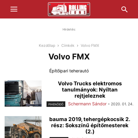
Hirdetés:
Kezdőlap
Címkék
Volvo FMX
Volvo FMX
Építőipari teherautó
Volvo Trucks elektromos
tanulmányok: Nyíltan
rejtjeleznek
Schermann Sándor
-
2020. 01. 24.
PIHENŐIDŐ
bauma 2019, tehergépkocsik 2.
rész: Sokszínű építőmesterek
(2.)