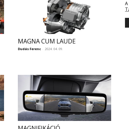
A
T
MAGNA CUM LAUDE
Dudás Ferenc
-
2024. 04. 09.
MAGNIFIKÁCIÓ