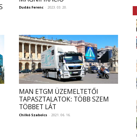
S
Dudás Ferenc
-
2023. 03. 20.
MAN ETGM ÜZEMELTETŐI
TAPASZTALATOK: TÖBB SZEM
TÖBBET LÁT
Chilkó Szabolcs
-
2021. 06. 16.