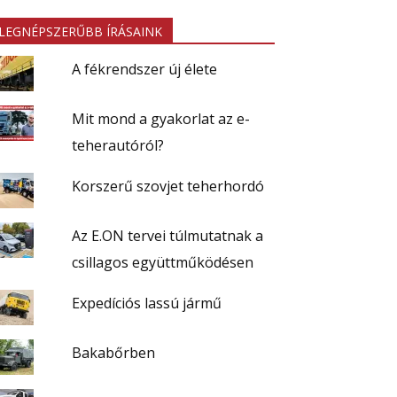
LEGNÉPSZERŰBB ÍRÁSAINK
A fékrendszer új élete
Mit mond a gyakorlat az e-
teherautóról?
Korszerű szovjet teherhordó
Az E.ON tervei túlmutatnak a
csillagos együttműködésen
Expedíciós lassú jármű
Bakabőrben