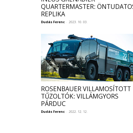
QUARTERMASTER: ÖNTUDATO
REPLIKA
Dudás Ferenc
-
2023. 10. 03.
ROSENBAUER VILLAMOSÍTOTT
TŰZOLTÓK: VILLÁMGYORS
PÁRDUC
Dudás Ferenc
-
2022. 12. 12.