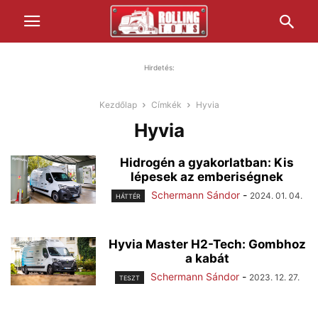
Hirdetés:
Kezdőlap
Címkék
Hyvia
Hyvia
Hidrogén a gyakorlatban: Kis
lépesek az emberiségnek
Schermann Sándor
-
2024. 01. 04.
HÁTTÉR
Hyvia Master H2-Tech: Gombhoz
a kabát
Schermann Sándor
-
2023. 12. 27.
TESZT