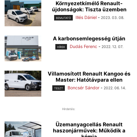
Környezetkímélő Renault-
újdonságok: Tiszta üzemben
Illés Dániel
-
2023. 03. 08.
BEMUTATÓ
A karbonsemlegesség útján
Dudás Ferenc
-
2022. 12. 07.
HÍREK
Villamosított Renault Kangoo és
Master: Hatótávpara ellen
Boncsér Sándor
-
2022. 06. 14.
TESZT
Hirdetés:
Üzemanyagcellás Renault
haszonjárművek: Működik a
kémia