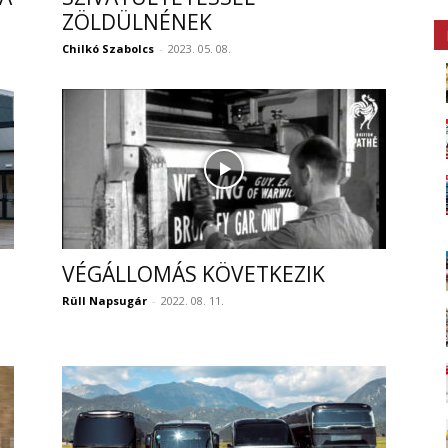
ZÖLDÜLNÉNEK
Chilkó Szabolcs
-
2023. 05. 08.
VÉGÁLLOMÁS KÖVETKEZIK
Rüll Napsugár
-
2022. 08. 11.