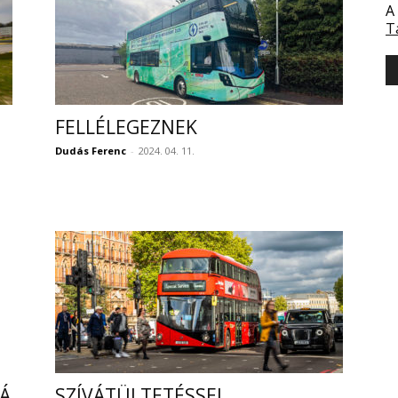
A
T
FELLÉLEGEZNEK
Dudás Ferenc
-
2024. 04. 11.
VÁ
SZÍVÁTÜLTETÉSSEL