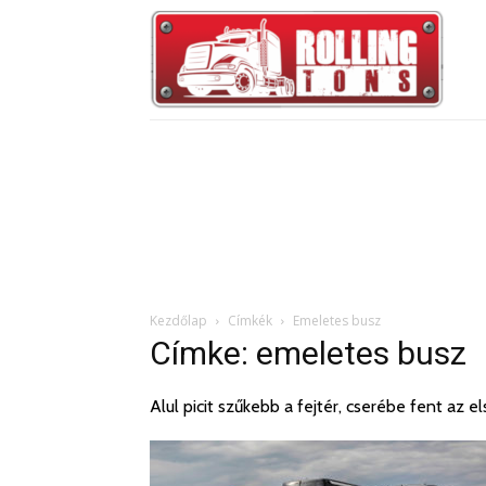
Kezdőlap
Címkék
Emeletes busz
Címke: emeletes busz
Alul picit szűkebb a fejtér, cserébe fent az 