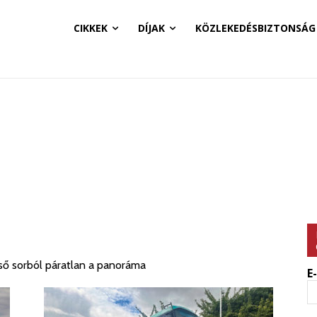
CIKKEK
DÍJAK
KÖZLEKEDÉSBIZTONSÁG
első sorból páratlan a panoráma
E