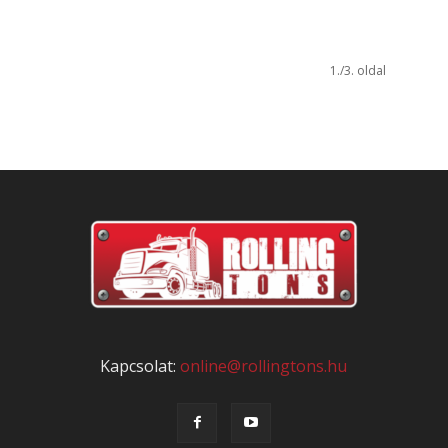
1./3. oldal
Kapcsolat:
online@rollingtons.hu