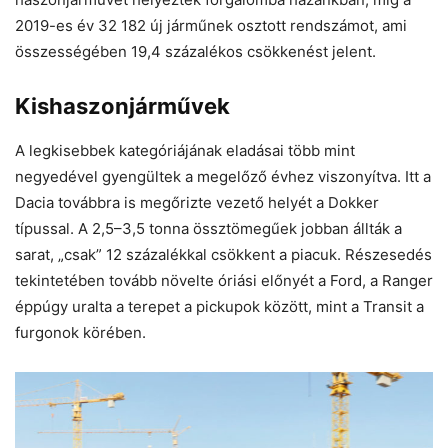
2019-es év 32 182 új járműnek osztott rendszámot, ami
összességében 19,4 százalékos csökkenést jelent.
Kishaszonjárművek
A legkisebbek kategóriájának eladásai több mint
negyedével gyengültek a megelőző évhez viszonyítva. Itt a
Dacia továbbra is megőrizte vezető helyét a Dokker
típussal. A 2,5–3,5 tonna össztömegűek jobban állták a
sarat, „csak” 12 százalékkal csökkent a piacuk. Részesedés
tekintetében tovább növelte óriási előnyét a Ford, a Ranger
éppúgy uralta a terepet a pickupok között, mint a Transit a
furgonok körében.