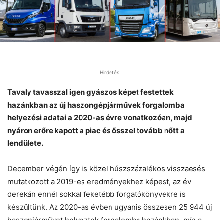
Hirdetés:
Tavaly tavasszal igen gyászos képet festettek
hazánkban az új haszongépjárművek forgalomba
helyezési adatai a 2020-as évre vonatkozóan, majd
nyáron erőre kapott a piac és ősszel tovább nőtt a
lendülete.
December végén így is közel húszszázalékos visszaesés
mutatkozott a 2019-es eredményekhez képest, az év
derekán ennél sokkal feketébb forgatókönyvekre is
készültünk. Az 2020-as évben ugyanis összesen 25 944 új
haszonjárművet helyeztek forgalomba hazánkban, míg a