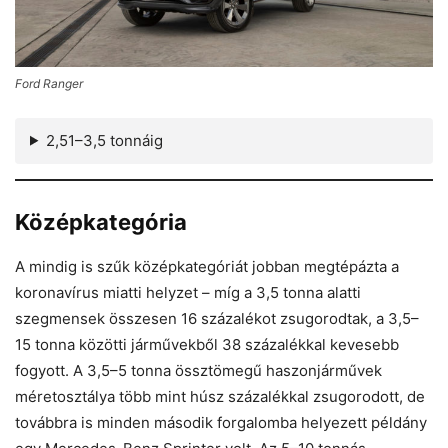
Ford Ranger
2,51–3,5 tonnáig
Középkategória
A mindig is szűk középkategóriát jobban megtépázta a
koronavírus miatti helyzet – míg a 3,5 tonna alatti
szegmensek összesen 16 százalékot zsugorodtak, a 3,5–
15 tonna közötti járművekből 38 százalékkal kevesebb
fogyott. A 3,5–5 tonna össztömegű haszonjárművek
méretosztálya több mint húsz százalékkal zsugorodott, de
továbbra is minden második forgalomba helyezett példány