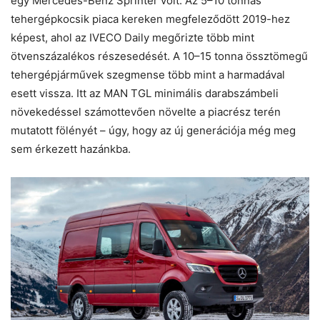
egy Mercedes-Benz Sprinter volt. Az 5–10 tonnás
tehergépkocsik piaca kereken megfeleződött 2019-hez
képest, ahol az IVECO Daily megőrizte több mint
ötvenszázalékos részesedését. A 10–15 tonna össztömegű
tehergépjárművek szegmense több mint a harmadával
esett vissza. Itt az MAN TGL minimális darabszámbeli
növekedéssel számottevően növelte a piacrész terén
mutatott fölényét – úgy, hogy az új generációja még meg
sem érkezett hazánkba.