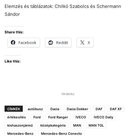
Elemzés és táblázatok: Chilkó Szabolcs és Schermann
Sándor
Share this:
Facebook
Reddit
X
Like this:
Hirdetés:
CÍMKÉK
autóbusz
Dacia
Dacia Dokker
DAF
DAF XF
értékesítés
Ford
Ford Ranger
IVECO
IVECO Daily
kishaszonjármű
középkategória
MAN
MAN TGL
Mercedes-Benz
Mercedes-Benz Conecto