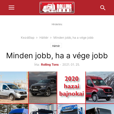
Hirdetés:
Kezdőlap
Háttér
Minden jobb, ha a vége jobb
Háttér
Minden jobb, ha a vége jobb
Írta:
Rolling Tons
-
2021. 01. 25.