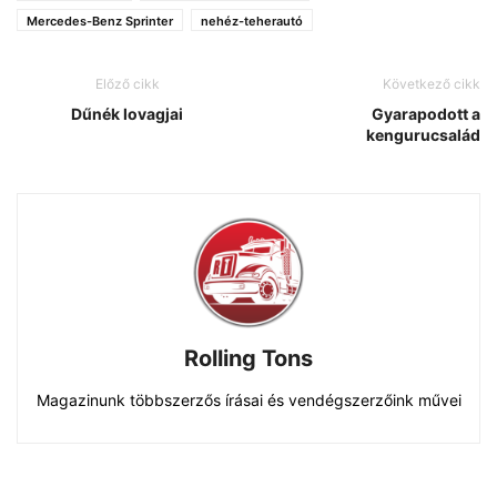
Mercedes-Benz Sprinter
nehéz-teherautó
Előző cikk
Következő cikk
Dűnék lovagjai
Gyarapodott a
kengurucsalád
Rolling Tons
Magazinunk többszerzős írásai és vendégszerzőink művei