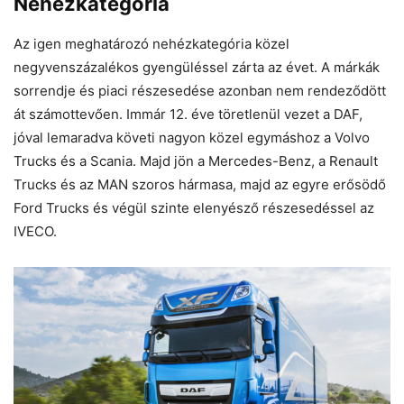
Nehézkategória
Az igen meghatározó nehézkategória közel
negyvenszázalékos gyengüléssel zárta az évet. A márkák
sorrendje és piaci részesedése azonban nem rendeződött
át számottevően. Immár 12. éve töretlenül vezet a DAF,
jóval lemaradva követi nagyon közel egymáshoz a Volvo
Trucks és a Scania. Majd jön a Mercedes-Benz, a Renault
Trucks és az MAN szoros hármasa, majd az egyre erősödő
Ford Trucks és végül szinte elenyésző részesedéssel az
IVECO.