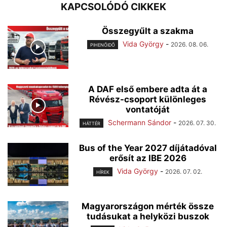
KAPCSOLÓDÓ CIKKEK
Összegyűlt a szakma
Vida György
-
2026. 08. 06.
PIHENŐIDŐ
A DAF első embere adta át a
Révész-csoport különleges
vontatóját
Schermann Sándor
-
2026. 07. 30.
HÁTTÉR
Bus of the Year 2027 díjátadóval
erősít az IBE 2026
Vida György
-
2026. 07. 02.
HÍREK
Magyarországon mérték össze
tudásukat a helyközi buszok