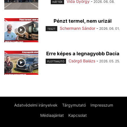
Vida György
-
2026. 06. 08.
HÁTTÉR
Pénzt termel, nem urizál
Schermann Sándor
-
2026. 06. 01.
TESZT
Erre képes a legnagyobb Dacia
Csörgő Balázs
-
2026. 05. 25.
FLOTTAAUTÓ
Adatvédelmi irányelvek
Tárgymutató
Impresszum
Médiaajánlat
Kapcsolat