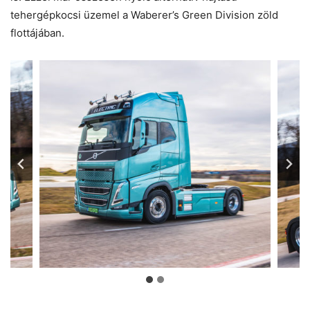
tehergépkocsi üzemel a Waberer’s Green Division zöld
flottájában.