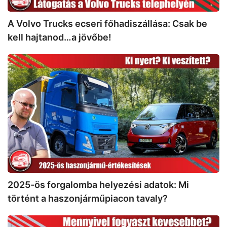
a
jövőbe!
A Volvo Trucks ecseri főhadiszállása: Csak be
kell hajtanod…a jövőbe!
2025-
ös
forgalomba
helyezési
adatok:
Mi
történt
a
haszonjárműpiacon
tavaly?
2025-ös forgalomba helyezési adatok: Mi
történt a haszonjárműpiacon tavaly?
Volvo