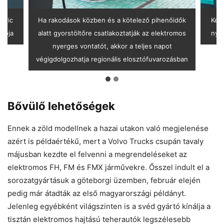
tric
Ha rakodások közben és a kötelező pihenőidők
Kén
ozója
alatt gyorstöltőre csatlakoztatják az elektromos
nyer
nyerges vontatót, akkor a teljes napot
végigdolgozhatja regionális elosztófuvarozásban
Bővülő lehetőségek
Ennek a zöld modellnek a hazai utakon való megjelenése
azért is példaértékű, mert a Volvo Trucks csupán tavaly
májusban kezdte el felvenni a megrendeléseket az
elektromos FH, FM és FMX járművekre. Ősszel indult el a
sorozatgyártásuk a göteborgi üzemben, február elején
pedig már átadták az első magyarországi példányt.
Jelenleg egyébként világszinten is a svéd gyártó kínálja a
tisztán elektromos hajtású teherautók legszélesebb