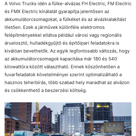
A Volvo Trucks idén a fülke-alvázas FH Electric, FM Electric
és FMX Electric kínálatát gyarapítja jelentősen az
akkumulátorcsomagokat, a fülkéket és az alvázkialakítást
illetően. Ezek a járművek különféle elektromos
felépítményekkel ellátva például városi vagy regionális
áruelosztó, hulladékgyűjtő és építőipari feladatokra is
kiválóan bevethetők. Az egyik legfontosabb változás, hogy
az akkumulátorcsomagok kapacitása már 180 és 540
kilowattóra között választható. Ennek köszönhetően a
fuvarfeladatok követelményei szerint optimalizálható a
hasznos teherbírás, több szabad hely maradhat az alvázon
és csökkenthető a beszerzési költség.