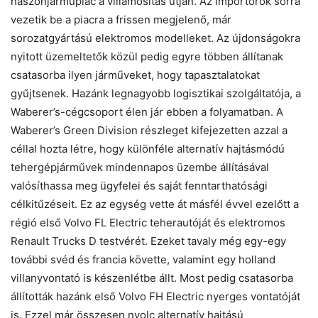
haszonjárműpiac a villamosítás útján. Az importőrök sorra
vezetik be a piacra a frissen megjelenő, már
sorozatgyártású elektromos modelleket. Az újdonságokra
nyitott üzemeltetők közül pedig egyre többen állítanak
csatasorba ilyen járműveket, hogy tapasztalatokat
gyűjtsenek. Hazánk legnagyobb logisztikai szolgáltatója, a
Waberer’s-cégcsoport élen jár ebben a folyamatban. A
Waberer’s Green Division részleget kifejezetten azzal a
céllal hozta létre, hogy különféle alternatív hajtásmódú
tehergépjárművek mindennapos üzembe állításával
valósíthassa meg ügyfelei és saját fenntarthatósági
célkitűzéseit. Ez az egység vette át másfél évvel ezelőtt a
régió első Volvo FL Electric teherautóját és elektromos
Renault Trucks D testvérét. Ezeket tavaly még egy-egy
további svéd és francia követte, valamint egy holland
villanyvontató is készenlétbe állt. Most pedig csatasorba
állították hazánk első Volvo FH Electric nyerges vontatóját
is. Ezzel már összesen nyolc alternatív hajtású