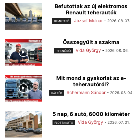
Befutottak az új elektromos
Renault teherautók
József Molnár
-
2026. 08. 07.
BEMUTATÓ
Összegyűlt a szakma
Vida György
-
2026. 08. 06.
PIHENŐIDŐ
Mit mond a gyakorlat az e-
teherautóról?
Schermann Sándor
-
2026. 08. 04.
HÁTTÉR
5 nap, 6 autó, 6000 kilométer
Vida György
-
2026. 07. 31.
FLOTTAAUTÓ