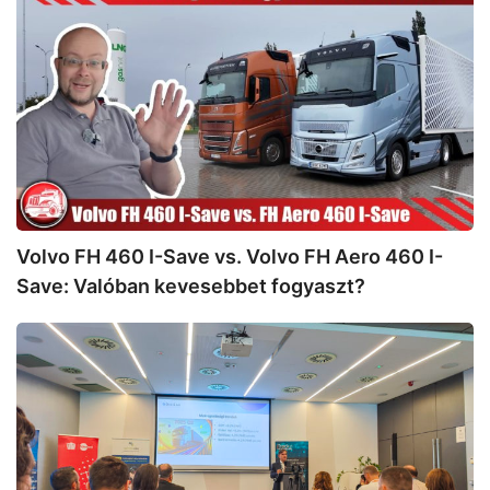
FH
460
I-
Save
vs.
Volvo
FH
Aero
460
I-
Volvo FH 460 I-Save vs. Volvo FH Aero 460 I-
Save:
Save: Valóban kevesebbet fogyaszt?
Valóban
kevesebbet
Fuvarozói
fogyaszt?
Roadshow:
Merre
tart
a
szállítási