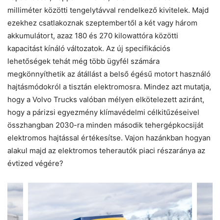
milliméter közötti tengelytávval rendelkező kivitelek. Majd
ezekhez csatlakoznak szeptembertől a két vagy három
akkumulátort, azaz 180 és 270 kilowattóra közötti
kapacitást kínáló változatok. Az új specifikációs
lehetőségek tehát még több ügyfél számára
megkönnyíthetik az átállást a belső égésű motort használó
hajtásmódokról a tisztán elektromosra. Mindez azt mutatja,
hogy a Volvo Trucks valóban mélyen elkötelezett aziránt,
hogy a párizsi egyezmény klímavédelmi célkitűzéseivel
összhangban 2030-ra minden második tehergépkocsiját
elektromos hajtással értékesítse. Vajon hazánkban hogyan
alakul majd az elektromos teherautók piaci részaránya az
évtized végére?