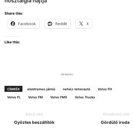
nosztalgia hajtja
Share this:
Facebook
Reddit
X
Like this:
Hirdetés:
CÍMKÉK
elektromos jármű
nehéz-teherautó
Volvo FH
Volvo FL
Volvo FM
Volvo FMX
Volvo Trucks
Előző cikk
Következő cikk
Győztes beszállítók
Gördülő iroda