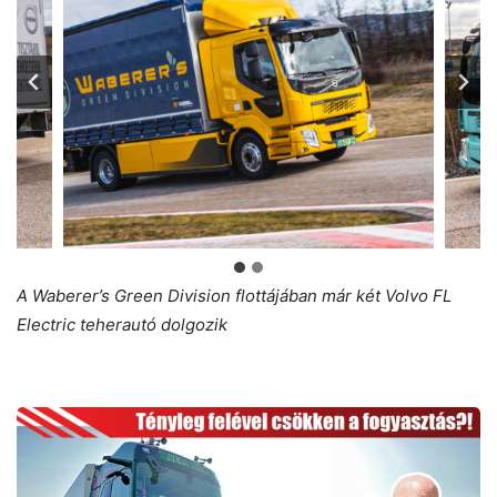
A Waberer’s Green Division flottájában már két Volvo FL
Electric teherautó dolgozik
E-
félpótkocsi
3