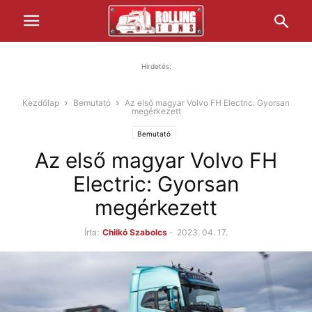
Hirdetés:
Kezdőlap
Bemutató
Az első magyar Volvo FH Electric: Gyorsan
megérkezett
Bemutató
Az első magyar Volvo FH
Electric: Gyorsan
megérkezett
Írta:
Chilkó Szabolcs
-
2023. 04. 17.