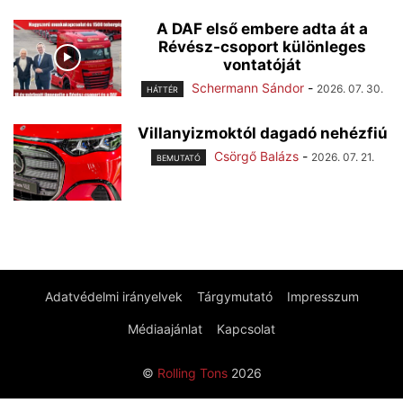
A DAF első embere adta át a
Révész-csoport különleges
vontatóját
Schermann Sándor
-
2026. 07. 30.
HÁTTÉR
Villanyizmoktól dagadó nehézfiú
Csörgő Balázs
-
2026. 07. 21.
BEMUTATÓ
Adatvédelmi irányelvek
Tárgymutató
Impresszum
Médiaajánlat
Kapcsolat
©
Rolling Tons
2026