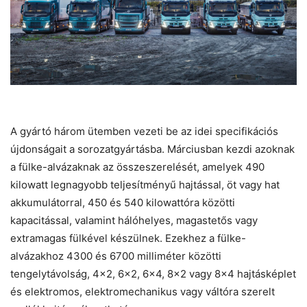
A gyártó három ütemben vezeti be az idei specifikációs
újdonságait a sorozatgyártásba. Márciusban kezdi azoknak
a fülke-alvázaknak az összeszerelését, amelyek 490
kilowatt legnagyobb teljesítményű hajtással, öt vagy hat
akkumulátorral, 450 és 540 kilowattóra közötti
kapacitással, valamint hálóhelyes, magastetős vagy
extramagas fülkével készülnek. Ezekhez a fülke-
alvázakhoz 4300 és 6700 milliméter közötti
tengelytávolság, 4×2, 6×2, 6×4, 8×2 vagy 8×4 hajtásképlet
és elektromos, elektromechanikus vagy váltóra szerelt