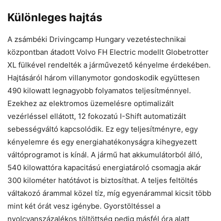
Különleges hajtás
A zsámbéki Drivingcamp Hungary vezetéstechnikai
központban átadott Volvo FH Electric modellt Globetrotter
XL fülkével rendelték a járművezető kényelme érdekében.
Hajtásáról három villanymotor gondoskodik együttesen
490 kilowatt legnagyobb folyamatos teljesítménnyel.
Ezekhez az elektromos üzemelésre optimalizált
vezérléssel ellátott, 12 fokozatú I-Shift automatizált
sebességváltó kapcsolódik. Ez egy teljesítményre, egy
kényelemre és egy energiahatékonyságra kihegyezett
váltóprogramot is kínál. A jármű hat akkumulátorból álló,
540 kilowattóra kapacitású energiatároló csomagja akár
300 kilométer hatótávot is biztosíthat. A teljes feltöltés
váltakozó árammal közel tíz, míg egyenárammal kicsit több
mint két órát vesz igénybe. Gyorstöltéssel a
nyolcvanszázalékos töltöttség pedig másfél óra alatt