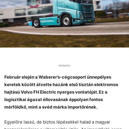
Hirdetés:
Február elején a Waberer’s-cégcsoport ünnepélyes
keretek között átvette hazánk első tisztán elektromos
hajtású Volvo FH Electric nyerges vontatóját. Ez a
logisztikai ágazat éllovasának éppolyan fontos
mérföldkő, mint a svéd márka importőrének.
Egyelőre lassú, de biztos lépésekkel halad a magyar