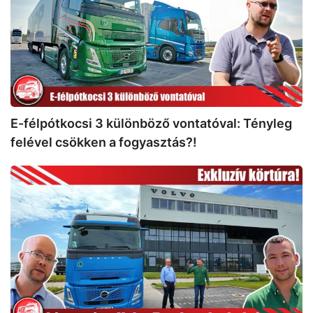
különböző
vontatóval:
Tényleg
felével
csökken
a
fogyasztás?!
E-félpótkocsi 3 különböző vontatóval: Tényleg
felével csökken a fogyasztás?!
A
Volvo
Trucks
ecseri
főhadiszállása:
Csak
be
kell
hajtanod…