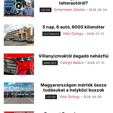
teherautóról?
Schermann Sándor
-
2026. 08. 04.
HÁTTÉR
5 nap, 6 autó, 6000 kilométer
Vida György
-
2026. 07. 31.
FLOTTAAUTÓ
Villanyizmoktól dagadó nehézfiú
Csörgő Balázs
-
2026. 07. 21.
BEMUTATÓ
Magyarországon mérték össze
tudásukat a helyközi buszok
Vida György
-
2026. 06. 08.
HÁTTÉR