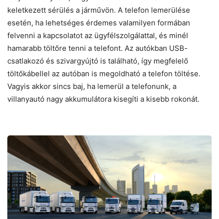
keletkezett sérülés a járművön. A telefon lemerülése
esetén, ha lehetséges érdemes valamilyen formában
felvenni a kapcsolatot az ügyfélszolgálattal, és minél
hamarabb töltőre tenni a telefont. Az autókban USB-
csatlakozó és szivargyújtó is található, így megfelelő
töltőkábellel az autóban is megoldható a telefon töltése.
Vagyis akkor sincs baj, ha lemerül a telefonunk, a
villanyautó nagy akkumulátora kisegíti a kisebb rokonát.
Befutottak
az
új
elektromos
Renault
teherautók