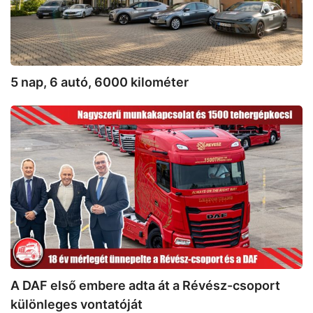
5 nap, 6 autó, 6000 kilométer
A
DAF
első
embere
adta
át
a
Révész-
csoport
különleges
vontatóját
A DAF első embere adta át a Révész-csoport
különleges vontatóját