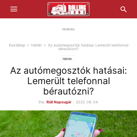
Hirdetés:
Kezdőlap
Háttér
Az autómegosztók hatásai: Lemerült telefonnal
bérautózni?
Háttér
Az autómegosztók hatásai:
Lemerült telefonnal
bérautózni?
Írta:
Rüll Napsugár
-
2022. 08. 04.