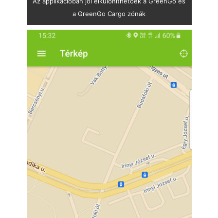
Az applikációban jól elkülöníthetőek a GreenGo és
a GreenGo Cargo zónák