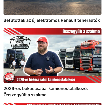
Befutottak az új elektromos Renault teherautók
2026-
os
békéscsabai
kamionostalálkozó:
Összegyűlt
a
szakma
2026-os békéscsabai kamionostalálkozó:
Összegyűlt a szakma