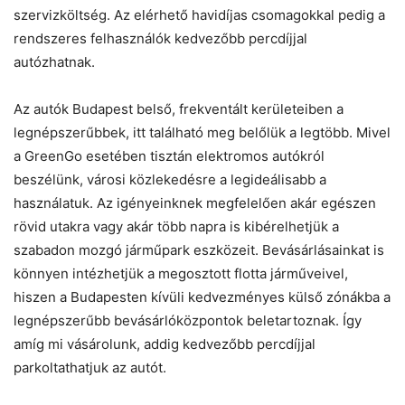
szervizköltség. Az elérhető havidíjas csomagokkal pedig a
rendszeres felhasználók kedvezőbb percdíjjal
autózhatnak.
Az autók Budapest belső, frekventált kerületeiben a
legnépszerűbbek, itt található meg belőlük a legtöbb. Mivel
a GreenGo esetében tisztán elektromos autókról
beszélünk, városi közlekedésre a legideálisabb a
használatuk. Az igényeinknek megfelelően akár egészen
rövid utakra vagy akár több napra is kibérelhetjük a
szabadon mozgó járműpark eszközeit. Bevásárlásainkat is
könnyen intézhetjük a megosztott flotta járműveivel,
hiszen a Budapesten kívüli kedvezményes külső zónákba a
legnépszerűbb bevásárlóközpontok beletartoznak. Így
amíg mi vásárolunk, addig kedvezőbb percdíjjal
parkoltathatjuk az autót.