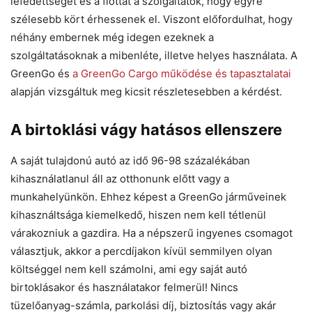
lefedettséget és a flottát a szolgáltatók, hogy egyre
szélesebb kört érhessenek el. Viszont előfordulhat, hogy
néhány embernek még idegen ezeknek a
szolgáltatásoknak a mibenléte, illetve helyes használata. A
GreenGo és
a GreenGo Cargo működése és tapasztalatai
alapján vizsgáltuk meg kicsit részletesebben a kérdést.
A birtoklási vágy hatásos ellenszere
A saját tulajdonú autó az idő 96-98 százalékában
kihasználatlanul áll az otthonunk előtt vagy a
munkahelyünkön. Ehhez képest a GreenGo járműveinek
kihasználtsága kiemelkedő, hiszen nem kell tétlenül
várakozniuk a gazdira. Ha a népszerű ingyenes csomagot
választjuk, akkor a percdíjakon kívül semmilyen olyan
költséggel nem kell számolni, ami egy saját autó
birtoklásakor és használatakor felmerül! Nincs
tüzelőanyag-számla, parkolási díj, biztosítás vagy akár