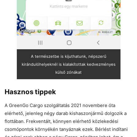
A természetbe is kijuthatunk, népszerű
kirándulóhelyeknél is kialakítottak kedvezményes
külső zónákat
Hasznos tippek
A GreenGo Cargo szolgáltatás 2021 novembere óta
elérhető, jelenleg négy darab kishaszonjármű dolgozik a
flottában. Frekventált, könnyen elérhető közlekedési
csomópontok környékén tanyáznak ezek. Bérlést indítani