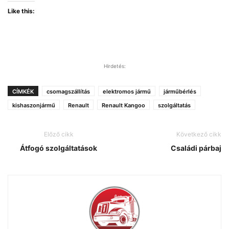
Like this:
Hirdetés:
CÍMKÉK
csomagszállítás
elektromos jármű
járműbérlés
kishaszonjármű
Renault
Renault Kangoo
szolgáltatás
Előző cikk
Következő cikk
Átfogó szolgáltatások
Családi párbaj