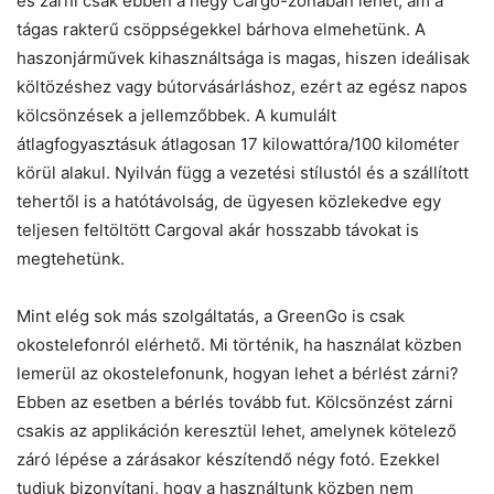
és zárni csak ebben a négy Cargo-zónában lehet, ám a
tágas rakterű csöppségekkel bárhova elmehetünk. A
haszonjárművek kihasználtsága is magas, hiszen ideálisak
költözéshez vagy bútorvásárláshoz, ezért az egész napos
kölcsönzések a jellemzőbbek. A kumulált
átlagfogyasztásuk átlagosan 17 kilowattóra/100 kilométer
körül alakul. Nyilván függ a vezetési stílustól és a szállított
tehertől is a hatótávolság, de ügyesen közlekedve egy
teljesen feltöltött Cargoval akár hosszabb távokat is
megtehetünk.
Mint elég sok más szolgáltatás, a GreenGo is csak
okostelefonról elérhető. Mi történik, ha használat közben
lemerül az okostelefonunk, hogyan lehet a bérlést zárni?
Ebben az esetben a bérlés tovább fut. Kölcsönzést zárni
csakis az applikáción keresztül lehet, amelynek kötelező
záró lépése a zárásakor készítendő négy fotó. Ezekkel
tudjuk bizonyítani, hogy a használtunk közben nem