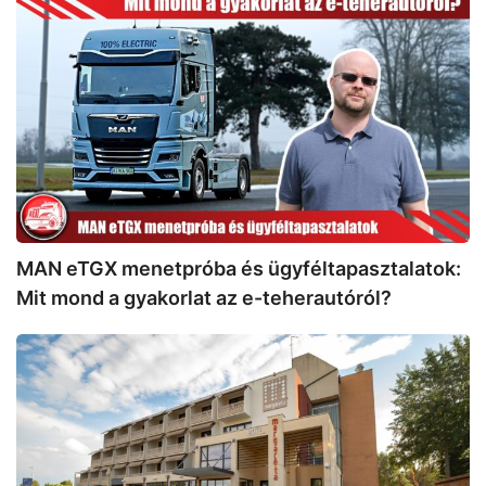
MAN
eTGX
menetpróba
és
ügyféltapasztalatok:
Mit
mond
a
gyakorlat
az
e-
MAN eTGX menetpróba és ügyféltapasztalatok:
teherautóról?
Mit mond a gyakorlat az e-teherautóról?
5
nap,
6
autó,
6000
kilométer