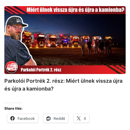
Parkolói
Portrék
2.
rész:
Miért
ülnek
vissza
újra
és
újra
a
Parkolói Portrék 2. rész: Miért ülnek vissza újra
kamionba?
és újra a kamionba?
Share this:
Facebook
Reddit
X