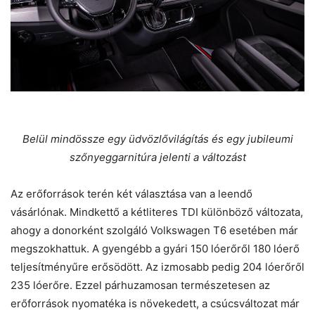
Belül mindössze egy üdvözlővilágítás és egy jubileumi
szőnyeggarnitúra jelenti a változást
Az erőforrások terén két választása van a leendő
vásárlónak. Mindkettő a kétliteres TDI különböző változata,
ahogy a donorként szolgáló Volkswagen T6 esetében már
megszokhattuk. A gyengébb a gyári 150 lóerőről 180 lóerő
teljesítményűre erősödött. Az izmosabb pedig 204 lóerőről
235 lóerőre. Ezzel párhuzamosan természetesen az
erőforrások nyomatéka is növekedett, a csúcsváltozat már