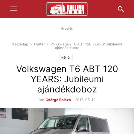
Hirdetés:
Kezdőlap
Háttér
Volkswagen T6 ABT 120 YEARS: Jubileumi
ajándékdoboz
Háttér
Volkswagen T6 ABT 120
YEARS: Jubileumi
ajándékdoboz
Írta:
Csörgő Balázs
-
2016. 05. 12.