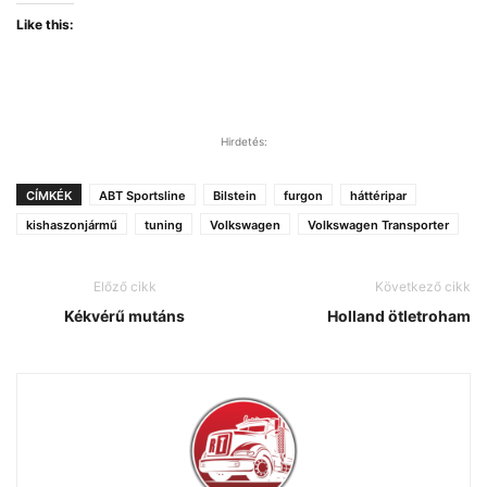
Like this:
Hirdetés:
CÍMKÉK
ABT Sportsline
Bilstein
furgon
háttéripar
kishaszonjármű
tuning
Volkswagen
Volkswagen Transporter
Előző cikk
Következő cikk
Kékvérű mutáns
Holland ötletroham