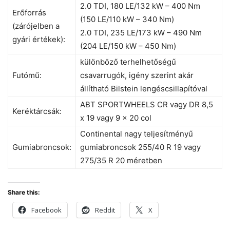
2.0 TDI, 180 LE/132 kW – 400 Nm
Erőforrás
(150 LE/110 kW – 340 Nm)
(zárójelben a
2.0 TDI, 235 LE/173 kW – 490 Nm
gyári értékek):
(204 LE/150 kW – 450 Nm)
különböző terhelhetőségű
Futómű:
csavarrugók, igény szerint akár
állítható Bilstein lengéscsillapítóval
ABT SPORTWHEELS CR vagy DR 8,5
Keréktárcsák:
x 19 vagy 9 x 20 col
Continental nagy teljesítményű
Gumiabroncsok:
gumiabroncsok 255/40 R 19 vagy
275/35 R 20 méretben
Share this:
Facebook
Reddit
X