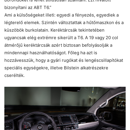
bizonyítani az ABT T6.”
Ami a külsőségeket illeti: egyedi a fényezés, egyediek a
légterelő elemek. Szintén változtattak a hűtőmaszkon és a
küszöbök burkolatain. Keréktárcsák tekintetében
ugyancsak elég extrémre sikerült a T6. A 19 vagy 20 col
átmérőjű keréktárcsák azért biztosan befolyásolják a
mindennapi használhatóságot. Főleg ha azt is
hozzávesszük, hogy a gyári rugókat és lengéscsillapítókat
speciális egységekre, illetve Bilstein alkatrészekre
cserélték.