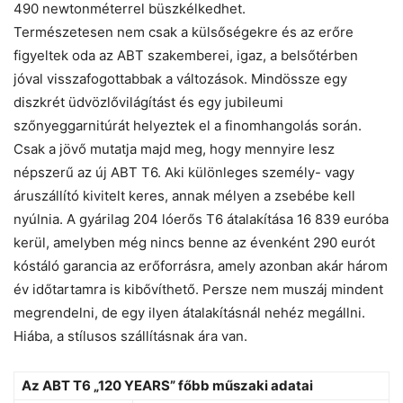
490 newtonméterrel büszkélkedhet.
Természetesen nem csak a külsőségekre és az erőre
figyeltek oda az ABT szakemberei, igaz, a belsőtérben
jóval visszafogottabbak a változások. Mindössze egy
diszkrét üdvözlővilágítást és egy jubileumi
szőnyeggarnitúrát helyeztek el a finomhangolás során.
Csak a jövő mutatja majd meg, hogy mennyire lesz
népszerű az új ABT T6. Aki különleges személy- vagy
áruszállító kivitelt keres, annak mélyen a zsebébe kell
nyúlnia. A gyárilag 204 lóerős T6 átalakítása 16 839 euróba
kerül, amelyben még nincs benne az évenként 290 eurót
kóstáló garancia az erőforrásra, amely azonban akár három
év időtartamra is kibővíthető. Persze nem muszáj mindent
megrendelni, de egy ilyen átalakításnál nehéz megállni.
Hiába, a stílusos szállításnak ára van.
Az ABT T6 „120 YEARS” főbb műszaki adatai