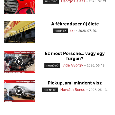
Csörgő Balázs
-
2026. 07. 21.
BEMUTATÓ
A fékrendszer új élete
(x)
-
2026. 07. 20.
TECHNIKA
Ez most Porsche… vagy egy
furgon?
Vida György
-
2026. 05. 18.
PIHENŐIDŐ
Pickup, ami mindent visz
Horváth Bence
-
2026. 05. 13.
PIHENŐIDŐ