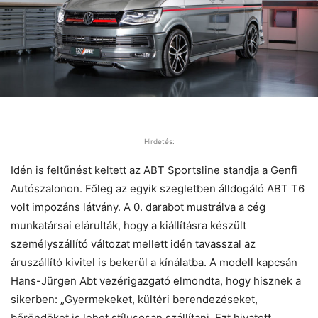
Hirdetés:
Idén is feltűnést keltett az ABT Sportsline standja a Genfi
Autószalonon. Főleg az egyik szegletben álldogáló ABT T6
volt impozáns látvány. A 0. darabot mustrálva a cég
munkatársai elárulták, hogy a kiállításra készült
személyszállító változat mellett idén tavasszal az
áruszállító kivitel is bekerül a kínálatba. A modell kapcsán
Hans-Jürgen Abt vezérigazgató elmondta, hogy hisznek a
sikerben: „Gyermekeket, kültéri berendezéseket,
bőröndöket is lehet stílusosan szállítani. Ezt hivatott