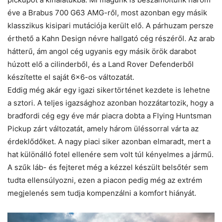
éve a Brabus 700 G63 AMG-ről, most azonban egy másik
klasszikus kisipari mutációja került elő. A párhuzam persze
érthető a Kahn Design névre hallgató cég részéről. Az arab
hátterű, ám angol cég ugyanis egy másik örök darabot
húzott elő a cilinderből, és a Land Rover Defenderből
készítette el saját 6×6-os változatát.
Eddig még akár egy igazi sikertörténet kezdete is lehetne
a sztori. A teljes igazsághoz azonban hozzátartozik, hogy a
bradfordi cég egy éve már piacra dobta a Flying Huntsman
Pickup zárt változatát, amely három üléssorral várta az
érdeklődőket. A nagy piaci siker azonban elmaradt, mert a
hat különálló fotel ellenére sem volt túl kényelmes a jármű.
A szűk láb- és fejteret még a kézzel készült belsőtér sem
tudta ellensúlyozni, ezen a piacon pedig még az extrém
megjelenés sem tudja kompenzálni a komfort hiányát.