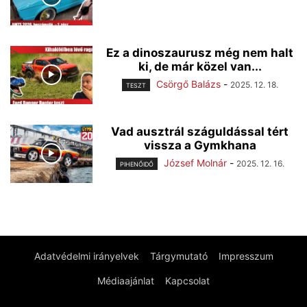
Ez a dinoszaurusz még nem halt
ki, de már közel van...
Csörgő Balázs
-
2025. 12. 18.
TESZT
Vad ausztrál száguldással tért
vissza a Gymkhana
József Molnár
-
2025. 12. 16.
PIHENŐIDŐ
Adatvédelmi irányelvek
Tárgymutató
Impresszum
Médiaajánlat
Kapcsolat