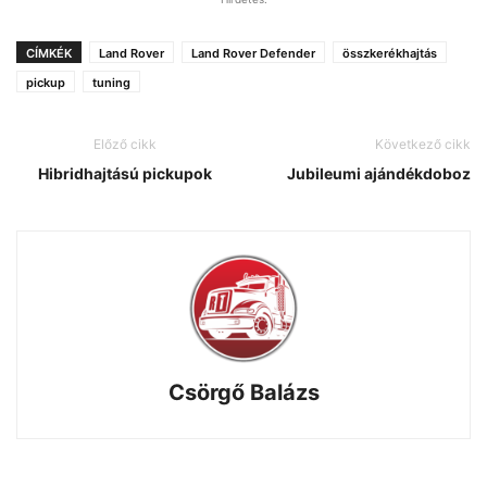
CÍMKÉK
Land Rover
Land Rover Defender
összkerékhajtás
pickup
tuning
Előző cikk
Következő cikk
Hibridhajtású pickupok
Jubileumi ajándékdoboz
Csörgő Balázs