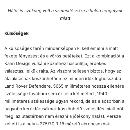
Hátul is szükség volt a szélesítésekre a hátsó tengelyek
miatt
Külsőségek
A külsőségek terén mindenképpen ki kell emelni a matt
fekete fényezést és a vörös betéteket. Ezt a kombinációt a
Kahn Design vulkáni kőzethez hasonlítja, érdekes
választás, lelkük rajta. Az viszont teljesen biztos, hogy az
átalakításnak köszönhetően ez minden idők leghosszabb
Land Rover Defendere. 5665 milliméteres hossza ellenére
szélessége továbbra sem éri el a két métert, 1940
milliméteres szélessége ugyan rekord, de ez elsősorban a
nagyobb keréktárcsáknak köszönhető szélesítés miatt nőtt
meg, az utastérben nem érezni a jótékony hatást. Persze
kellett is a hely a 275/70 R 18 méretű abroncsoknak.