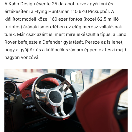
A Kahn Design évente 25 darabot tervez gyártani és
értékesíteni a Flying Huntsman 110 6×6 Pickupból. A
kiállított modell közel 160 ezer fontos (közel 62,5 millió
forintos) árának ismeretében ez elég merész vállalásnak
tűnik. Már csak azért is, mert mire elkészült a típus, a Land
Rover befejezte a Defender gyártását. Persze az is lehet,
hogy a gyűjtők és a különcök számára éppen ez teszi majd
nagyon vonzóvá.