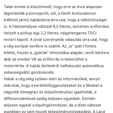
Talán ennek is köszönhető, hogy erre az évre alaposan
átgondolták a koncepciót, sőt, a Genfi Autószalonon
kiállított jármű hajtáslánca arra utal, hogy a célközönséget
is. A hatszemélyes változat 6,2 literes, benzines erőforrása
helyett a pickup egy 2,2 literes, négyhengeres TDCi
motort kapott. A jóval szerényebb választás arra utal, hogy
a cég európai vevőkre is számít. Az „is” azért fontos
kitétel, hiszen a „gyáriak” elmondása alapján, vevői kérésre
akár az eredeti V8-as erőforrás is bekerülhet a
motortérbe. A hajtás átviteléről hatfokozatú automatikus
sebességváltó gondoskodik.
Habár a cég elég szűken méri az információkat, annyit
elárultak, hogy a kerékfelfüggesztéseket és a fékeket a
nagyobb tömeghez és teljesítményhez igazították, a
differenciálművek pedig teljesen egyediek. Szintén
teljesen egyedi a kipufogórendszer, de a dízel változat
esetében ez sem hozott teljesítménynövekedést. A Land