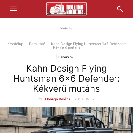
Hirdetés:
Kezdőlap
Bemutató
Kahn Design Flying Huntsman 6x6 Defender:
Kékvérű mutáns
Bemutató
Kahn Design Flying
Huntsman 6x6 Defender:
Kékvérű mutáns
Írta:
Csörgő Balázs
-
2016. 05. 12.