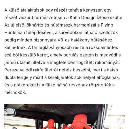
A külső átalakítások egy részét tehát a kényszer, egy
részét viszont természetesen a Kahn Design ízlése szülte.
Az új első lökhárító és hűtőmaszk harmonizál a Flying
Huntsman felépítésével, a sárvédőkön látható szellőzők
pedig minden bizonnyal a V8-as hatékony hűtéséhez
kellhetnek. A far leglátványosabb része a rozsdamentes
acélból készülő keret, amely borulás esetén is megvédi a
jármű utasait, illetve a megfelelően rögzített rakományát.
Persze valódi rakfelületről nehéz beszélni, mert a hátsó
dupla tengely miatt a kerékjáratok sok helyet elfoglalnak,
és a pótkereket is a fülke hátsó részéhez rögzítették a
mérnökök.