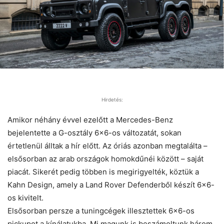
Hirdetés:
Amikor néhány évvel ezelőtt a Mercedes-Benz
bejelentette a G-osztály 6×6-os változatát, sokan
értetlenül álltak a hír előtt. Az óriás azonban megtalálta –
elsősorban az arab országok homokdűnéi között – saját
piacát. Sikerét pedig többen is megirigyelték, köztük a
Kahn Design, amely a Land Rover Defenderből készít 6×6-
os kivitelt.
Elsősorban persze a tuningcégek illesztettek 6×6-os
pickupot a kínálatukba. Mi magunk is beszámoltunk három