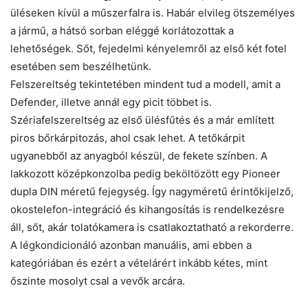
üléseken kívül a műszerfalra is. Habár elvileg ötszemélyes
a jármű, a hátsó sorban eléggé korlátozottak a
lehetőségek. Sőt, fejedelmi kényelemről az első két fotel
esetében sem beszélhetünk.
Felszereltség tekintetében mindent tud a modell, amit a
Defender, illetve annál egy picit többet is.
Szériafelszereltség az első ülésfűtés és a már említett
piros bőrkárpitozás, ahol csak lehet. A tetőkárpit
ugyanebből az anyagból készül, de fekete színben. A
lakkozott középkonzolba pedig beköltözött egy Pioneer
dupla DIN méretű fejegység. Így nagyméretű érintőkijelző,
okostelefon-integráció és kihangosítás is rendelkezésre
áll, sőt, akár tolatókamera is csatlakoztatható a rekorderre.
A légkondicionáló azonban manuális, ami ebben a
kategóriában és ezért a vételárért inkább kétes, mint
őszinte mosolyt csal a vevők arcára.