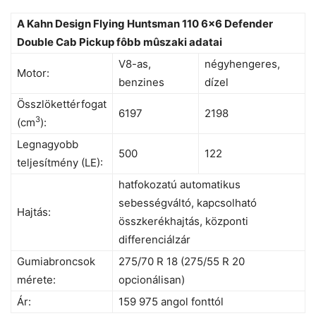
A Kahn Design Flying Huntsman 110 6×6 Defender
Double Cab Pickup fôbb mûszaki adatai
V8-as,
négyhengeres,
Motor:
benzines
dízel
Összlökettérfogat
6197
2198
3
(cm
):
Legnagyobb
500
122
teljesítmény (LE):
hatfokozatú automatikus
sebességváltó, kapcsolható
Hajtás:
összkerékhajtás, központi
differenciálzár
Gumiabroncsok
275/70 R 18 (275/55 R 20
mérete:
opcionálisan)
Ár:
159 975 angol fonttól