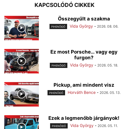
KAPCSOLÓDÓ CIKKEK
Összegyűlt a szakma
Vida György
-
2026. 08. 06.
PIHENŐIDŐ
Ez most Porsche… vagy egy
furgon?
Vida György
-
2026. 05. 18.
PIHENŐIDŐ
Pickup, ami mindent visz
Horváth Bence
-
2026. 05. 13.
PIHENŐIDŐ
Ezek a legmenőbb járgányok!
Vida György
-
2026. 05. 11.
PIHENŐIDŐ