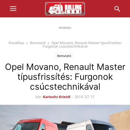
Hirdetés:
Kezdőlap
Bemutató
Opel Movano, Renault Master típusfrissítés:
Furgonok csúcstechnikával
Bemutató
Opel Movano, Renault Master
típusfrissítés: Furgonok
csúcstechnikával
Írta:
Karlovitz Kristóf
-
2014. 07. 17.