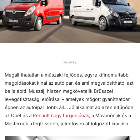
Hirdetés:
Megállíthatatlan a műszaki fejlődés, egyre kifinomultabb
megoldásokat kínál az autóipar, és ami megvalósítható, azt
be is építi. Muszáj, hiszen megkövetelik Brüsszel
levegőtisztasági előírásai – amelyek mögött gyaníthatóan
éppen az autóipari lobbi áll… Jó alkalmat ad ezen eltűnődni
az Opel és
a Renault nagy furgonjának
, a Movanónak és a
Masternek a legfrissebb, jelentősen átdolgozott kiadása.