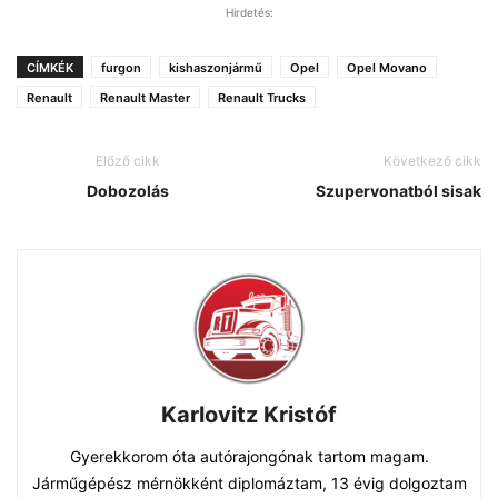
Hirdetés:
CÍMKÉK
furgon
kishaszonjármű
Opel
Opel Movano
Renault
Renault Master
Renault Trucks
Előző cikk
Következő cikk
Dobozolás
Szupervonatból sisak
Karlovitz Kristóf
Gyerekkorom óta autórajongónak tartom magam.
Járműgépész mérnökként diplomáztam, 13 évig dolgoztam