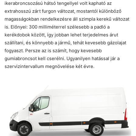
ikerabroncsozású hátsó tengellyel volt kapható az
extrahosszú zárt furgon változat, mostantól különböző
magasságokban rendelkezésre áll szimpla kerekű változat
is. Előnyei: 300 milliméterrel szélesebb a padló a
kerékdobok között, így jobban lehet terjedelmes árut
szállítani, és könnyebb a jármű, tehát kevesebb gázolajat
fogyaszt. Persze az is számít, hogy kevesebb
gumiabroncsot kell cserélni. Ugyanilyen hatással jár a
szervizintervallum megnövelése két évre.