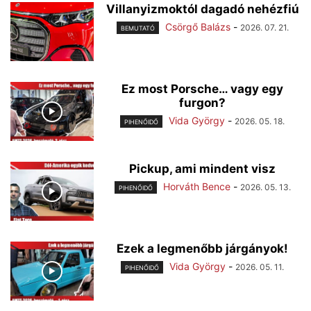
Villanyizmoktól dagadó nehézfiú
Csörgő Balázs
-
2026. 07. 21.
BEMUTATÓ
Ez most Porsche… vagy egy
furgon?
Vida György
-
2026. 05. 18.
PIHENŐIDŐ
Pickup, ami mindent visz
Horváth Bence
-
2026. 05. 13.
PIHENŐIDŐ
Ezek a legmenőbb járgányok!
Vida György
-
2026. 05. 11.
PIHENŐIDŐ