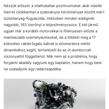
Nézzük először a vitathatatlan pozitívumokat: akár másfél
literrel csökkenhet a szabványos körülmények között mért
tüzelőanyag-fogyasztás, miközben minden eddiginél
nagyobb, 163 lóerőnyi a teljesítménycsúcs. E két jármű
ugyan már a korábbi motorokkal is fölényesen előzte a
mamlaszabb személyautósokat, de a többlet még a 17
köbméter raktérfogatú bálnát is elismerésre méltó
dinamikához segíti, terheléstől és az út domborzati
viszonyaitól függetlenül. Már nem az a probléma, hogy
forgalmi akadály vagyunk egy kaptatón, hanem hogy bele
ne szaladjunk egy radarcsapdába.