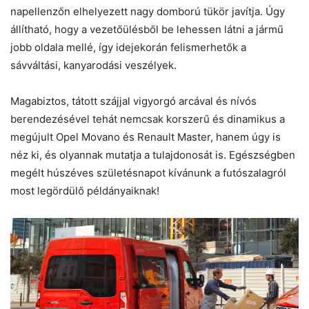
napellenzőn elhelyezett nagy domború tükör javítja. Úgy
állítható, hogy a vezetőülésből be lehessen látni a jármű
jobb oldala mellé, így idejekorán felismerhetők a
sávváltási, kanyarodási veszélyek.
Magabiztos, tátott szájjal vigyorgó arcával és nívós
berendezésével tehát nemcsak korszerű és dinamikus a
megújult Opel Movano és Renault Master, hanem úgy is
néz ki, és olyannak mutatja a tulajdonosát is. Egészségben
megélt húszéves születésnapot kívánunk a futószalagról
most legördülő példányaiknak!