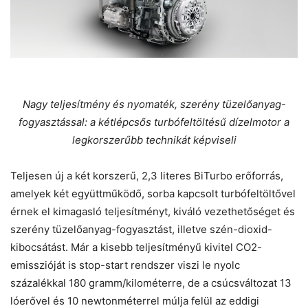
Nagy teljesítmény és nyomaték, szerény tüzelőanyag-
fogyasztással: a kétlépcsős turbófeltöltésű dízelmotor a
legkorszerűbb technikát képviseli
Teljesen új a két korszerű, 2,3 literes BiTurbo erőforrás,
amelyek két együttműködő, sorba kapcsolt turbófeltöltővel
érnek el kimagasló teljesítményt, kiváló vezethetőséget és
szerény tüzelőanyag-fogyasztást, illetve szén-dioxid-
kibocsátást. Már a kisebb teljesítményű kivitel CO2-
emisszióját is stop-start rendszer viszi le nyolc
százalékkal 180 gramm/kilométerre, de a csúcsváltozat 13
lóerővel és 10 newtonméterrel múlja felül az eddigi