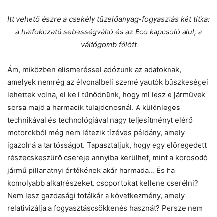
Itt vehető észre a csekély tüzelőanyag-fogyasztás két titka:
a hatfokozatú sebességváltó és az Eco kapcsoló alul, a
váltógomb fölött
Ám, miközben elismeréssel adózunk az adatoknak,
amelyek nemrég az élvonalbeli személyautók büszkeségei
lehettek volna, el kell tűnődnünk, hogy mi lesz e járművek
sorsa majd a harmadik tulajdonosnál. A különleges
technikával és technológiával nagy teljesítményt elérő
motorokból még nem létezik tízéves példány, amely
igazolná a tartósságot. Tapasztaljuk, hogy egy elöregedett
részecskeszűrő cseréje annyiba kerülhet, mint a korosodó
jármű pillanatnyi értékének akár harmada… És ha
komolyabb alkatrészeket, csoportokat kellene cserélni?
Nem lesz gazdasági totálkár a következmény, amely
relativizálja a fogyasztáscsökkenés hasznát? Persze nem