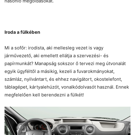
hasonló megoldásokat.
Iroda a fülkében
Mi a sofőr: irodista, aki mellesleg vezet is vagy
járművezető, aki emellett ellátja a szervezési- és
papírmunkát? Manapság sokszor ő tervezi meg útvonalát
egyik ügyféltől a másikig, kezeli a fuvarokmányokat,
számláz, nyilvántart, és ehhez navigátort, okostelefont,
táblagépet, kártyalehúzót, vonalkódolvasót használ. Ennek
megfelelően kell berendezni a fülkét!