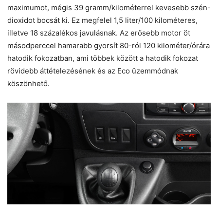
maximumot, mégis 39 gramm/kilométerrel kevesebb szén-
dioxidot bocsát ki. Ez megfelel 1,5 liter/100 kilométeres,
illetve 18 százalékos javulásnak. Az erősebb motor öt
másodperccel hamarabb gyorsít 80-ról 120 kilométer/órára
hatodik fokozatban, ami többek között a hatodik fokozat
rövidebb áttételezésének és az Eco üzemmódnak
köszönhető.