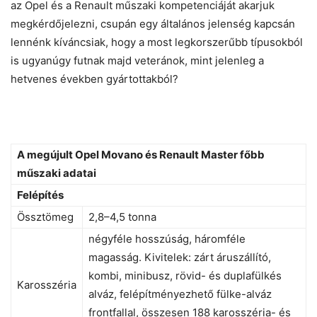
az Opel és a Renault műszaki kompetenciáját akarjuk
megkérdőjelezni, csupán egy általános jelenség kapcsán
lennénk kíváncsiak, hogy a most legkorszerűbb típusokból
is ugyanúgy futnak majd veteránok, mint jelenleg a
hetvenes években gyártottakból?
A megújult Opel Movano és Renault Master főbb
műszaki adatai
Felépítés
Össztömeg
2,8–4,5 tonna
négyféle hosszúság, háromféle
magasság. Kivitelek: zárt áruszállító,
kombi, minibusz, rövid- és duplafülkés
Karosszéria
alváz, felépítményezhető fülke-alváz
frontfallal, összesen 188 karosszéria- és