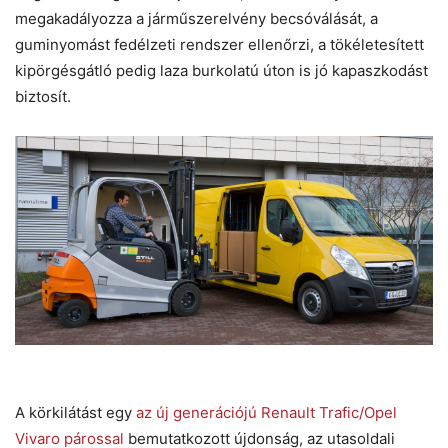
megakadályozza a járműszerelvény becsóválását, a
guminyomást fedélzeti rendszer ellenőrzi, a tökéletesített
kipörgésgátló pedig laza burkolatú úton is jó kapaszkodást
biztosít.
A körkilátást egy
az új generációjú Renault Trafic/Opel
Vivaro párossal
bemutatkozott újdonság, az utasoldali