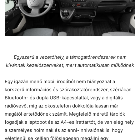
Egyszerű a vezetőhely, a támogatórendszerek nem
kívánnak kezelőszerveket, mert automatikusan működnek
Egy igazán menő mobil irodából nem hiányozhat a
korszerű információs és szórakoztatórendszer, szériában
Bluetooth- és dupla USB-kapcsolattal, vagy a digitális
rádióvevő, míg az okostelefon dokkolója lassan már
magától értetődőnek számít. Megfelelő méretű tárolók
fogadják a laptopot és az A4-es irattartót, de van elég hely
a személyes holminak és az enni-innivalónak is, hogy
véletlenül se kelljen fölöslegesen megállni egy