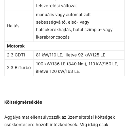
felszerelési változat
manuális vagy automatizált
sebességváltó, első- vagy
Hajtás
hátsókerékhajtás, hátul szimpla- vagy
ikerabroncsozás
Motorok
2.3 CDTI
81 kW/110 LE, illetve 92 kW/125 LE
100 kW/136 LE (340 Nm), 110 kW/150 LE,
2.3 BiTurbo
illetve 120 kW/163 LE.
Költségmérséklés
Aggályaimat ellensúlyozzák az üzemeltetési költségek
csökkentésére hozott intézkedések. Míg idáig csak