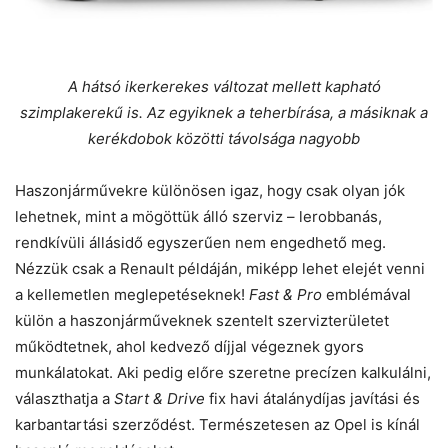
A hátsó ikerkerekes változat mellett kapható
szimplakerekű is. Az egyiknek a teherbírása, a másiknak a
kerékdobok közötti távolsága nagyobb
Haszonjárművekre különösen igaz, hogy csak olyan jók
lehetnek, mint a mögöttük álló szerviz – lerobbanás,
rendkívüli állásidő egyszerűen nem engedhető meg.
Nézzük csak a Renault példáján, miképp lehet elejét venni
a kellemetlen meglepetéseknek!
Fast & Pro
emblémával
külön a haszonjárműveknek szentelt szervizterületet
működtetnek, ahol kedvező díjjal végeznek gyors
munkálatokat. Aki pedig előre szeretne precízen kalkulálni,
választhatja a
Start & Drive
fix havi átalánydíjas javítási és
karbantartási szerződést. Természetesen az Opel is kínál