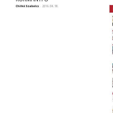
Chilkó Szabolcs
-
2016. 04. 18.