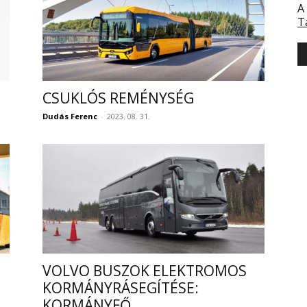
A
T
CSUKLÓS REMÉNYSÉG
Dudás Ferenc
-
2023. 08. 31.
VOLVO BUSZOK ELEKTROMOS
KORMÁNYRÁSEGÍTÉSE:
KORMÁNYFŐ