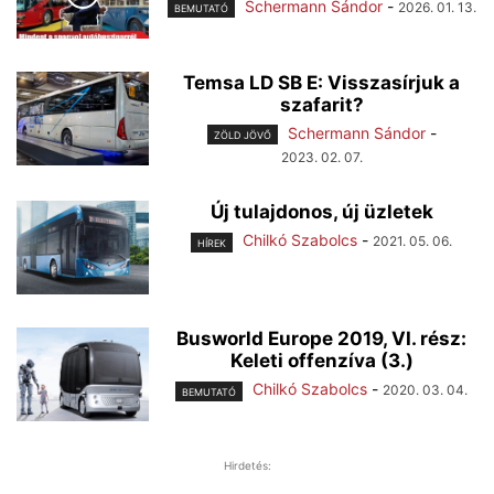
Schermann Sándor
-
2026. 01. 13.
BEMUTATÓ
Temsa LD SB E: Visszasírjuk a
szafarit?
Schermann Sándor
-
ZÖLD JÖVŐ
2023. 02. 07.
Új tulajdonos, új üzletek
Chilkó Szabolcs
-
2021. 05. 06.
HÍREK
Busworld Europe 2019, VI. rész:
Keleti offenzíva (3.)
Chilkó Szabolcs
-
2020. 03. 04.
BEMUTATÓ
Hirdetés: