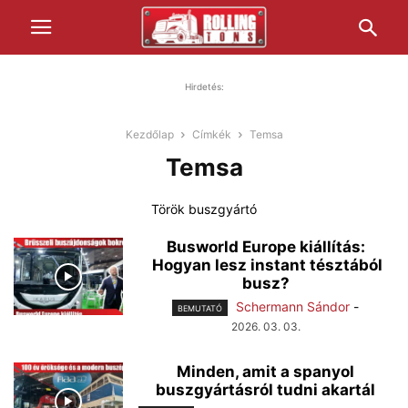
Hirdetés:
Kezdőlap
Címkék
Temsa
Temsa
Török buszgyártó
Busworld Europe kiállítás:
Hogyan lesz instant tésztából
busz?
Schermann Sándor
-
BEMUTATÓ
2026. 03. 03.
Minden, amit a spanyol
buszgyártásról tudni akartál