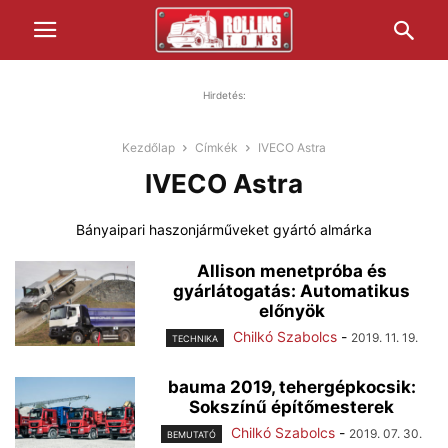
Hirdetés:
Kezdőlap
Címkék
IVECO Astra
IVECO Astra
Bányaipari haszonjárműveket gyártó almárka
Allison menetpróba és
gyárlátogatás: Automatikus
előnyök
Chilkó Szabolcs
-
2019. 11. 19.
TECHNIKA
bauma 2019, tehergépkocsik:
Sokszínű építőmesterek
Chilkó Szabolcs
-
2019. 07. 30.
BEMUTATÓ