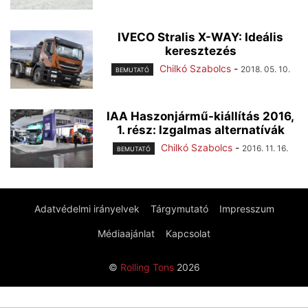
IVECO Stralis X-WAY: Ideális
keresztezés
Chilkó Szabolcs
-
2018. 05. 10.
BEMUTATÓ
IAA Haszonjármű-kiállítás 2016,
1. rész: Izgalmas alternatívák
Chilkó Szabolcs
-
2016. 11. 16.
BEMUTATÓ
Adatvédelmi irányelvek
Tárgymutató
Impresszum
Médiaajánlat
Kapcsolat
©
Rolling Tons
2026