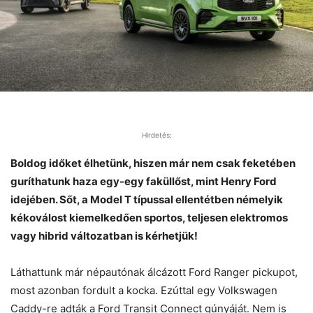
Hirdetés:
Boldog időket élhetünk, hiszen már nem csak feketében
guríthatunk haza egy-egy faküllőst, mint Henry Ford
idejében. Sőt, a Model T típussal ellentétben némelyik
kékoválost kiemelkedően sportos, teljesen elektromos
vagy hibrid változatban is kérhetjük!
Láthattunk már népautónak álcázott Ford Ranger pickupot,
most azonban fordult a kocka. Ezúttal egy Volkswagen
Caddy-re adták a Ford Transit Connect gúnyáját. Nem is