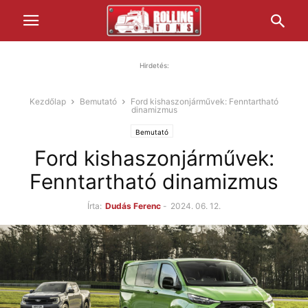
Hirdetés:
Kezdőlap
Bemutató
Ford kishaszonjárművek: Fenntartható
dinamizmus
Bemutató
Ford kishaszonjárművek:
Fenntartható dinamizmus
Írta:
Dudás Ferenc
-
2024. 06. 12.