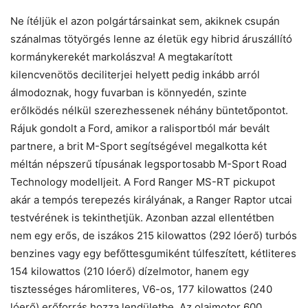
Ne ítéljük el azon polgártársainkat sem, akiknek csupán
szánalmas tötyörgés lenne az életük egy hibrid áruszállító
kormánykerekét markolászva! A megtakarított
kilencvenötös deciliterjei helyett pedig inkább arról
álmodoznak, hogy fuvarban is könnyedén, szinte
erőlködés nélkül szerezhessenek néhány büntetőpontot.
Rájuk gondolt a Ford, amikor a ralisportból már bevált
partnere, a brit M-Sport segítségével megalkotta két
méltán népszerű típusának legsportosabb M-Sport Road
Technology modelljeit. A Ford Ranger MS-RT pickupot
akár a tempós terepezés királyának, a Ranger Raptor utcai
testvérének is tekinthetjük. Azonban azzal ellentétben
nem egy erős, de iszákos 215 kilowattos (292 lóerő) turbós
benzines vagy egy befőttesgumiként túlfeszített, kétliteres
154 kilowattos (210 lóerő) dízelmotor, hanem egy
tisztességes háromliteres, V6-os, 177 kilowattos (240
lóerő) erőforrás hozza lendületbe. Az olajmotor 600