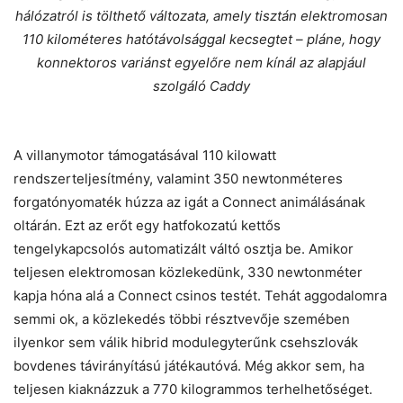
hálózatról is tölthető változata, amely tisztán elektromosan
110 kilométeres hatótávolsággal kecsegtet – pláne, hogy
konnektoros variánst egyelőre nem kínál az alapjául
szolgáló Caddy
A villanymotor támogatásával 110 kilowatt
rendszerteljesítmény, valamint 350 newtonméteres
forgatónyomaték húzza az igát a Connect animálásának
oltárán. Ezt az erőt egy hatfokozatú kettős
tengelykapcsolós automatizált váltó osztja be. Amikor
teljesen elektromosan közlekedünk, 330 newtonméter
kapja hóna alá a Connect csinos testét. Tehát aggodalomra
semmi ok, a közlekedés többi résztvevője szemében
ilyenkor sem válik hibrid modulegyterűnk csehszlovák
bovdenes távirányítású játékautóvá. Még akkor sem, ha
teljesen kiaknázzuk a 770 kilogrammos terhelhetőséget.