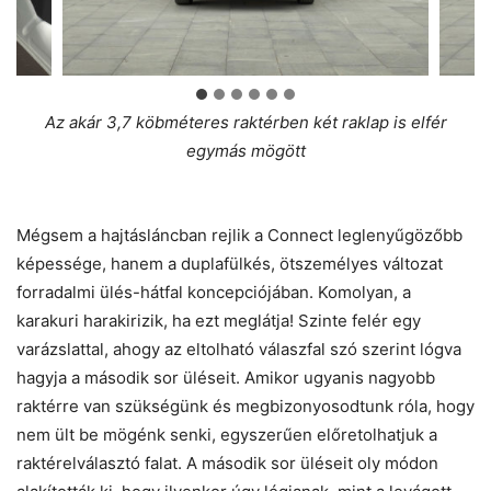
Az akár 3,7 köbméteres raktérben két raklap is elfér
egymás mögött
Mégsem a hajtásláncban rejlik a Connect leglenyűgözőbb
képessége, hanem a duplafülkés, ötszemélyes változat
forradalmi ülés-hátfal koncepciójában. Komolyan, a
karakuri harakirizik, ha ezt meglátja! Szinte felér egy
varázslattal, ahogy az eltolható válaszfal szó szerint lógva
hagyja a második sor üléseit. Amikor ugyanis nagyobb
raktérre van szükségünk és megbizonyosodtunk róla, hogy
nem ült be mögénk senki, egyszerűen előretolhatjuk a
raktérelválasztó falat. A második sor üléseit oly módon