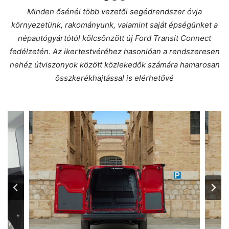
Minden ősénél több vezetői segédrendszer óvja
környezetünk, rakományunk, valamint saját épségünket a
népautógyártótól kölcsönzött új Ford Transit Connect
fedélzetén. Az ikertestvéréhez hasonlóan a rendszeresen
nehéz útviszonyok között közlekedők számára hamarosan
összkerékhajtással is elérhetővé