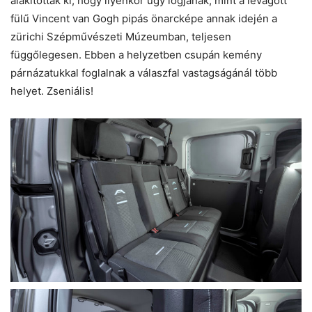
alakították ki, hogy ilyenkor úgy lógjanak, mint a levágott
fülű Vincent van Gogh pipás önarcképe annak idején a
zürichi Szépművészeti Múzeumban, teljesen
függőlegesen. Ebben a helyzetben csupán kemény
párnázatukkal foglalnak a válaszfal vastagságánál több
helyet. Zseniális!