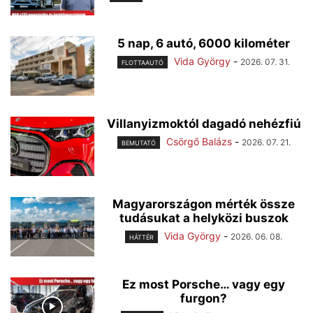
5 nap, 6 autó, 6000 kilométer
Vida György
-
2026. 07. 31.
FLOTTAAUTÓ
Villanyizmoktól dagadó nehézfiú
Csörgő Balázs
-
2026. 07. 21.
BEMUTATÓ
Magyarországon mérték össze
tudásukat a helyközi buszok
Vida György
-
2026. 06. 08.
HÁTTÉR
Ez most Porsche… vagy egy
furgon?