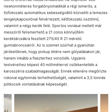
newtonméteres forgatónyomatékát a régi ismerős, a
tízfokozatú automatikus sebességváltó közvetíti a lemezes
tengelykapcsolóval felvértezett, kétfokozatú osztómű,
valamint a négy kerék felé. Sportos vonásai mellett már
messziről felismerhető a 21 colos könnyűfém
keréktárcsákra feszített 275/45 R 21 méretű
gumiabroncsairól. Az is szemet szúrhat a gyanútlan
járókelőknek, hogy pickup létére nem gólyalábakon jár,
hanem inkább a flaszterhez vonzódik. Ugyanis
testvéreihez képest 40 milliméterrel csökkentették a
karosszéria szabadmagasságát. Ennek ellenére megőrizte
rokonai egytonnás terhelhetőségét, valamint a 3,5 tonnás
pótkocsik vontatásának képességét.