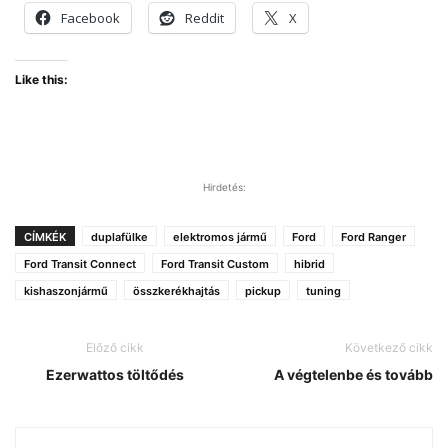
Facebook
Reddit
X
Like this:
Hirdetés:
CÍMKÉK
duplafülke
elektromos jármű
Ford
Ford Ranger
Ford Transit Connect
Ford Transit Custom
hibrid
kishaszonjármű
összkerékhajtás
pickup
tuning
Előző cikk
Következő cikk
Ezerwattos töltődés
A végtelenbe és tovább