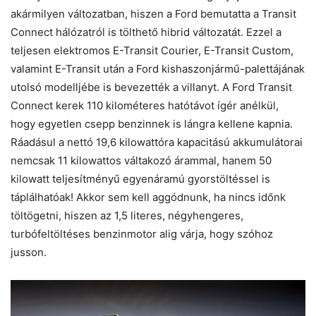
akármilyen változatban, hiszen a Ford bemutatta a Transit
Connect hálózatról is tölthető hibrid változatát. Ezzel a
teljesen elektromos E-Transit Courier, E-Transit Custom,
valamint E-Transit után a Ford kishaszonjármű-palettájának
utolsó modelljébe is bevezették a villanyt. A Ford Transit
Connect kerek 110 kilométeres hatótávot ígér anélkül,
hogy egyetlen csepp benzinnek is lángra kellene kapnia.
Ráadásul a nettó 19,6 kilowattóra kapacitású akkumulátorai
nemcsak 11 kilowattos váltakozó árammal, hanem 50
kilowatt teljesítményű egyenáramú gyorstöltéssel is
táplálhatóak! Akkor sem kell aggódnunk, ha nincs időnk
töltögetni, hiszen az 1,5 literes, négyhengeres,
turbófeltöltéses benzinmotor alig várja, hogy szóhoz
jusson.