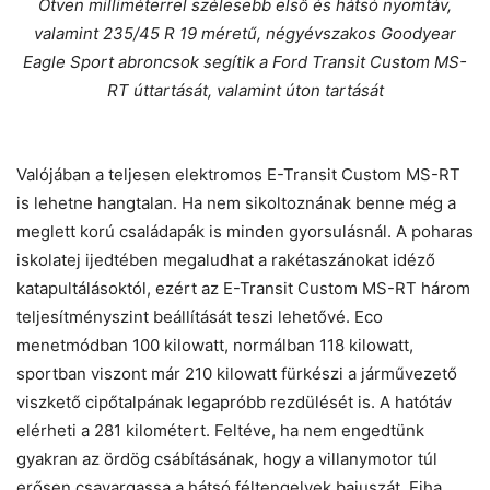
Ötven milliméterrel szélesebb első és hátsó nyomtáv,
valamint 235/45 R 19 méretű, négyévszakos Goodyear
Eagle Sport abroncsok segítik a Ford Transit Custom MS-
RT úttartását, valamint úton tartását
Valójában a teljesen elektromos E-Transit Custom MS-RT
is lehetne hangtalan. Ha nem sikoltoznának benne még a
meglett korú családapák is minden gyorsulásnál. A poharas
iskolatej ijedtében megaludhat a rakétaszánokat idéző
katapultálásoktól, ezért az E-Transit Custom MS-RT három
teljesítményszint beállítását teszi lehetővé. Eco
menetmódban 100 kilowatt, normálban 118 kilowatt,
sportban viszont már 210 kilowatt fürkészi a járművezető
viszkető cipőtalpának legapróbb rezdülését is. A hatótáv
elérheti a 281 kilométert. Feltéve, ha nem engedtünk
gyakran az ördög csábításának, hogy a villanymotor túl
erősen csavargassa a hátsó féltengelyek bajuszát. Ejha,