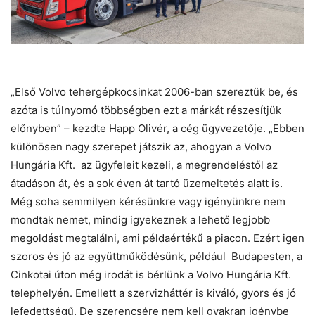
„Első Volvo tehergépkocsinkat 2006-ban szereztük be, és
azóta is túlnyomó többségben ezt a márkát részesítjük
előnyben” – kezdte Happ Olivér, a cég ügyvezetője. „Ebben
különösen nagy szerepet játszik az, ahogyan a Volvo
Hungária Kft. az ügyfeleit kezeli, a megrendeléstől az
átadáson át, és a sok éven át tartó üzemeltetés alatt is.
Még soha semmilyen kérésünkre vagy igényünkre nem
mondtak nemet, mindig igyekeznek a lehető legjobb
megoldást megtalálni, ami példaértékű a piacon. Ezért igen
szoros és jó az együttműködésünk, például Budapesten, a
Cinkotai úton még irodát is bérlünk a Volvo Hungária Kft.
telephelyén. Emellett a szervizháttér is kiváló, gyors és jó
lefedettségű. De szerencsére nem kell gyakran igénybe