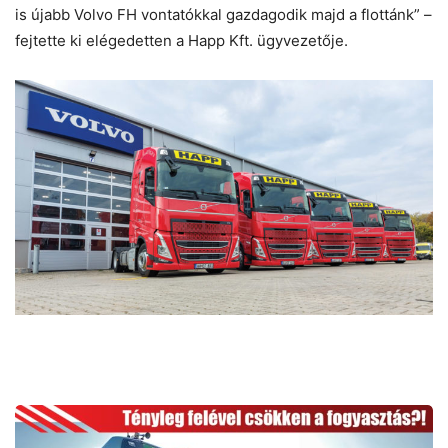
is újabb Volvo FH vontatókkal gazdagodik majd a flottánk” –
fejtette ki elégedetten a Happ Kft. ügyvezetője.
E-
félpótkocsi