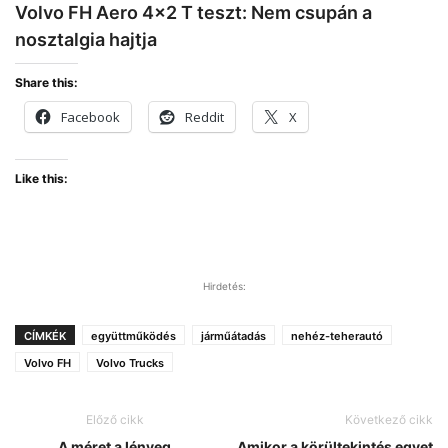
hajtja
Volvo FH Aero 4×2 T teszt: Nem csupán a
nosztalgia hajtja
Share this:
Facebook
Reddit
X
Like this:
Hirdetés:
CÍMKÉK
együttműködés
járműátadás
nehéz-teherautó
Volvo FH
Volvo Trucks
Előző cikk
Következő cikk
A méret a lényeg
Amikor a körültekintés egyet