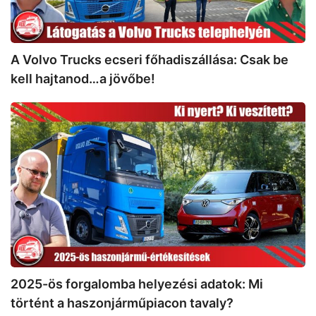
kell
hajtanod…
a
jövőbe!
A Volvo Trucks ecseri főhadiszállása: Csak be
kell hajtanod…a jövőbe!
2025-
ös
forgalomba
helyezési
adatok:
Mi
történt
a
haszonjárműpiacon
tavaly?
2025-ös forgalomba helyezési adatok: Mi
történt a haszonjárműpiacon tavaly?