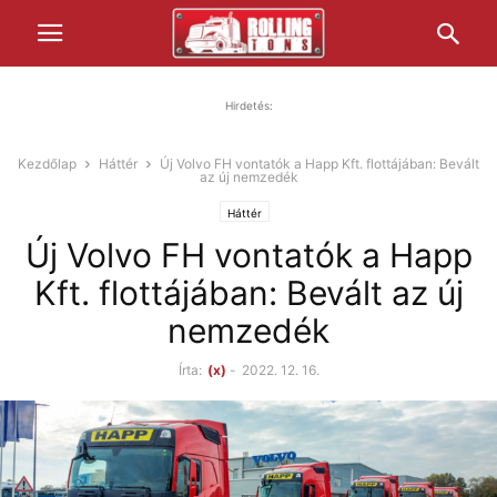
Hirdetés:
Kezdőlap
Háttér
Új Volvo FH vontatók a Happ Kft. flottájában: Bevált
az új nemzedék
Háttér
Új Volvo FH vontatók a Happ
Kft. flottájában: Bevált az új
nemzedék
Írta:
(x)
-
2022. 12. 16.