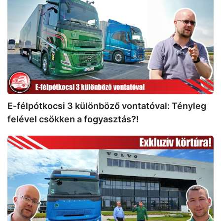
3
különböző
vontatóval:
Tényleg
felével
csökken
a
fogyasztás?!
E-félpótkocsi 3 különböző vontatóval: Tényleg
felével csökken a fogyasztás?!
A
Volvo
Trucks
ecseri
főhadiszállása:
Csak
be