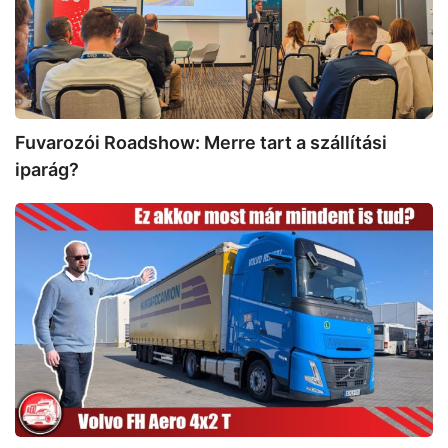
szállítási
iparág?
Fuvarozói Roadshow: Merre tart a szállítási
iparág?
Volvo
FH
Aero
4×2
T
teszt:
Nem
csupán
a
nosztalgia