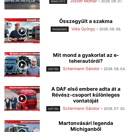
József Molnár
-
2026. 08. 07.
BEMUTATÓ
Összegyűlt a szakma
Vida György
-
2026. 08. 06.
PIHENŐIDŐ
Mit mond a gyakorlat az e-
teherautóról?
Schermann Sándor
-
2026. 08. 04.
HÁTTÉR
A DAF első embere adta át a
Révész-csoport különleges
vontatóját
Schermann Sándor
-
2026. 07. 30.
HÁTTÉR
Martonvásári legenda
Michiganből