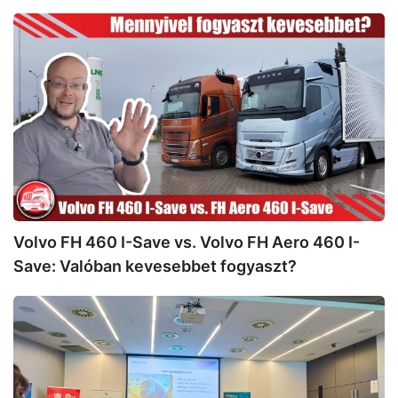
Volvo
FH
460
I-
Save
vs.
Volvo
FH
Aero
460
I-
Volvo FH 460 I-Save vs. Volvo FH Aero 460 I-
Save:
Save: Valóban kevesebbet fogyaszt?
Valóban
kevesebbet
Fuvarozói
fogyaszt?
Roadshow:
Merre
tart
a