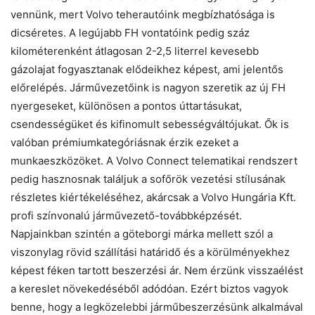
vennünk, mert Volvo teherautóink megbízhatósága is
dicséretes. A legújabb FH vontatóink pedig száz
kilométerenként átlagosan 2-2,5 literrel kevesebb
gázolajat fogyasztanak elődeikhez képest, ami jelentős
előrelépés. Járművezetőink is nagyon szeretik az új FH
nyergeseket, különösen a pontos úttartásukat,
csendességüket és kifinomult sebességváltójukat. Ők is
valóban prémiumkategóriásnak érzik ezeket a
munkaeszközöket. A Volvo Connect telematikai rendszert
pedig hasznosnak találjuk a sofőrök vezetési stílusának
részletes kiértékeléséhez, akárcsak a Volvo Hungária Kft.
profi színvonalú járművezető-továbbképzését.
Napjainkban szintén a göteborgi márka mellett szól a
viszonylag rövid szállítási határidő és a körülményekhez
képest féken tartott beszerzési ár. Nem érzünk visszaélést
a kereslet növekedéséből adódóan. Ezért biztos vagyok
benne, hogy a legközelebbi járműbeszerzésünk alkalmával