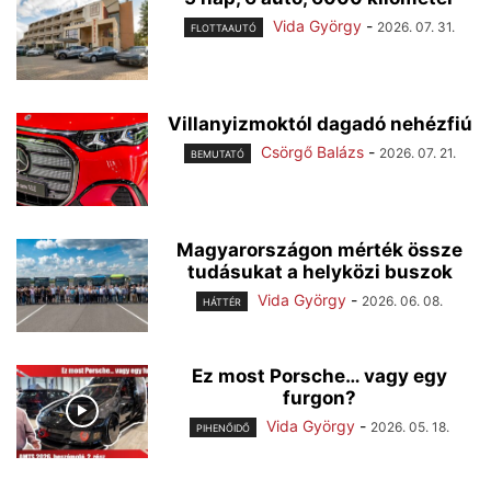
Vida György
-
2026. 07. 31.
FLOTTAAUTÓ
Villanyizmoktól dagadó nehézfiú
Csörgő Balázs
-
2026. 07. 21.
BEMUTATÓ
Magyarországon mérték össze
tudásukat a helyközi buszok
Vida György
-
2026. 06. 08.
HÁTTÉR
Ez most Porsche… vagy egy
furgon?
Vida György
-
2026. 05. 18.
PIHENŐIDŐ