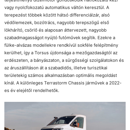
vagy nyolcfokozatú automatikus váltón keresztül. A
terepezést többek között hátsó differenciálzár, alsó
védőlemezek, bozótrács, nagyobb terepszögű első
lökhárító, csörlő és alaposan áttervezett, nagyobb
szabadmagasságot nyújtó futóművek segítik. Ezekre a
fülke-alvázas modellekre rendkívül sokféle felépítmény
kerülhet, így a Torsus újdonsága a mezőgazdaságtól az
erdészeten, a bányászaton, a sürgősségi szolgálatokon és
az áruszállításon át a szabadidős, illetve turisztikai
területekig számos alkalmazásban optimális megoldást
kínál. A különleges Terrastorm Chassis járművek a 2022-
es év elejétől rendelhetők.