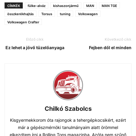
CÍMKÉK
fülke-alváz
kishaszonjármű
MAN
MAN TGE
összkerékhajtás
Torsus
tuning
Volkswagen
Volkswagen Crafter
Előző cikk
Következő cikk
Ez lehet a jövő tüzelőanyaga
Fejben dől el minden
Chilkó Szabolcs
Kisgyermekkorom óta rajongok a tehergépkocsikért, ezért
már a gépészmérnöki tanulmányaim alatt örömmel
elkezdtem írni a Rolling Tons magazinba. Azóta nem szűnő