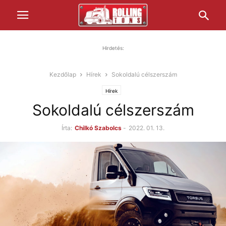
Hirdetés:
Kezdőlap
Hírek
Sokoldalú célszerszám
Hírek
Sokoldalú célszerszám
Írta:
Chilkó Szabolcs
-
2022. 01. 13.