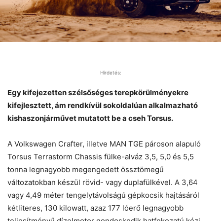
Hirdetés:
Egy kifejezetten szélsőséges terepkörülményekre
kifejlesztett, ám rendkívül sokoldalúan alkalmazható
kishaszonjárművet mutatott be a cseh Torsus.
A Volkswagen Crafter, illetve MAN TGE pároson alapuló
Torsus Terrastorm Chassis fülke-alváz 3,5, 5,0 és 5,5
tonna legnagyobb megengedett össztömegű
változatokban készül rövid- vagy duplafülkével. A 3,64
vagy 4,49 méter tengelytávolságú gépkocsik hajtásáról
kétliteres, 130 kilowatt, azaz 177 lóerő legnagyobb
teljesítményű dízelmotor gondoskodik hatfokozatú kézi