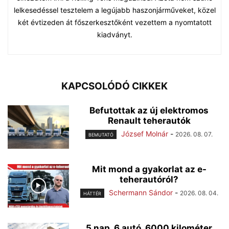
lelkesedéssel tesztelem a legújabb haszonjárműveket, közel
két évtizeden át főszerkesztőként vezettem a nyomtatott
kiadványt.
KAPCSOLÓDÓ CIKKEK
Befutottak az új elektromos
Renault teherautók
József Molnár
-
2026. 08. 07.
BEMUTATÓ
Mit mond a gyakorlat az e-
teherautóról?
Schermann Sándor
-
2026. 08. 04.
HÁTTÉR
5 nap, 6 autó, 6000 kilométer