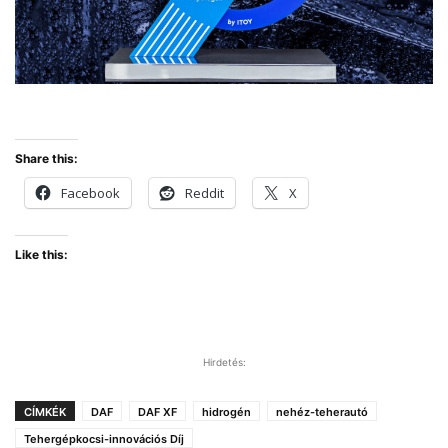
Share this:
Facebook
Reddit
X
Like this:
Hirdetés:
CÍMKÉK
DAF
DAF XF
hidrogén
nehéz-teherautó
Tehergépkocsi-innovációs Díj