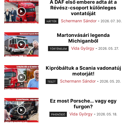
A DAF első embere adta át a
Révész-csoport különleges
vontatóját
Schermann Sándor
-
2026. 07. 30.
HÁTTÉR
Martonvásári legenda
Michiganből
Vida György
-
2026. 05. 27.
TÖRTÉNELEM
Kipróbáltuk a Scania vadonatúj
motorját!
Schermann Sándor
-
2026. 05. 20.
TESZT
Ez most Porsche… vagy egy
furgon?
Vida György
-
2026. 05. 18.
PIHENŐIDŐ