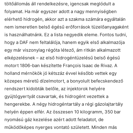
töltőállomás áll rendelkezésre, igencsak meglódult a
folyamat. Ha már egyszer adott a nagy mennyiségben
elérhető hidrogén, akkor azt a szakma számára egyáltalán
nem ismeretlen belső égésű erőforrások tüzelőanyagaként
is használhatnánk. Ez a lista negyedik eleme. Fontos tudni,
hogy a DAF nem feltalálója, hanem egyik első alkalmazója
egy már viszonylag régóta létező, ám ritkán alkalmazott
elképzelésnek – az első hidrogéntüzelésű belső égésű
motort 1806-ban készítette François Isaac de Rivaz. A
holland mérnökök jó kétszáz évvel később vettek egy
közepes méretű dízelmotort, a bonyolult befecskendező
rendszert kidobták belőle, az injektorok helyére
gyújtógyertyát csavartak, és hidrogént vezettek a
hengerekbe. A négy hidrogéntartály a régi gázolajtartály
helyén éppen elfér. Az összesen 10 kilogramm, 350 bar
nyomású gáz kezelése azért adott feladatot, de
működőképes nyerges vontató született. Minden más