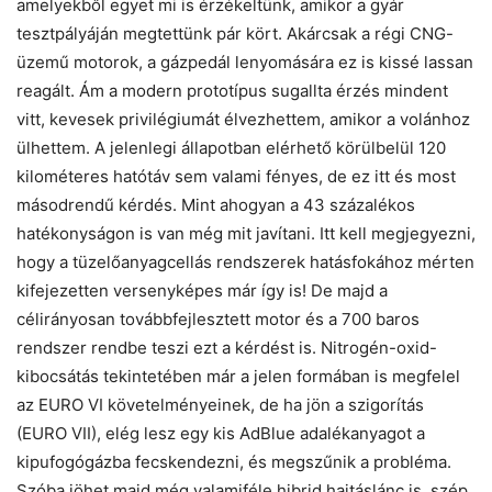
amelyekből egyet mi is érzékeltünk, amikor a gyár
tesztpályáján megtettünk pár kört. Akárcsak a régi CNG-
üzemű motorok, a gázpedál lenyomására ez is kissé lassan
reagált. Ám a modern prototípus sugallta érzés mindent
vitt, kevesek privilégiumát élvezhettem, amikor a volánhoz
ülhettem. A jelenlegi állapotban elérhető körülbelül 120
kilométeres hatótáv sem valami fényes, de ez itt és most
másodrendű kérdés. Mint ahogyan a 43 százalékos
hatékonyságon is van még mit javítani. Itt kell megjegyezni,
hogy a tüzelőanyagcellás rendszerek hatásfokához mérten
kifejezetten versenyképes már így is! De majd a
célirányosan továbbfejlesztett motor és a 700 baros
rendszer rendbe teszi ezt a kérdést is. Nitrogén-oxid-
kibocsátás tekintetében már a jelen formában is megfelel
az EURO VI követelményeinek, de ha jön a szigorítás
(EURO VII), elég lesz egy kis AdBlue adalékanyagot a
kipufogógázba fecskendezni, és megszűnik a probléma.
Szóba jöhet majd még valamiféle hibrid hajtáslánc is, szép