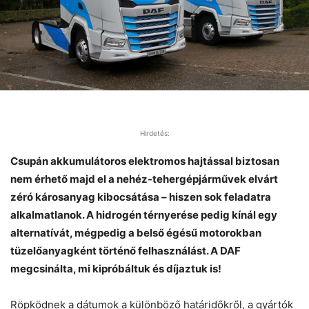
Hirdetés:
Csupán akkumulátoros elektromos hajtással biztosan
nem érhető majd el a nehéz-tehergépjárművek elvárt
zéró károsanyag kibocsátása – hiszen sok feladatra
alkalmatlanok. A hidrogén térnyerése pedig kínál egy
alternatívát, mégpedig a belső égésű motorokban
tüzelőanyagként történő felhasználást. A DAF
megcsinálta, mi kipróbáltuk és díjaztuk is!
Röpködnek a dátumok a különböző határidőkről, a gyártók