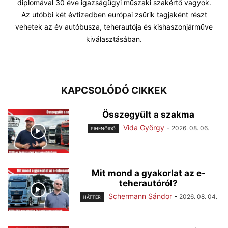
diplomával 30 éve igazságügyi műszaki szakértő vagyok.
Az utóbbi két évtizedben európai zsűrik tagjaként részt
vehetek az év autóbusza, teherautója és kishaszonjárműve
kiválasztásában.
KAPCSOLÓDÓ CIKKEK
Összegyűlt a szakma
Vida György
-
2026. 08. 06.
PIHENŐIDŐ
Mit mond a gyakorlat az e-
teherautóról?
Schermann Sándor
-
2026. 08. 04.
HÁTTÉR