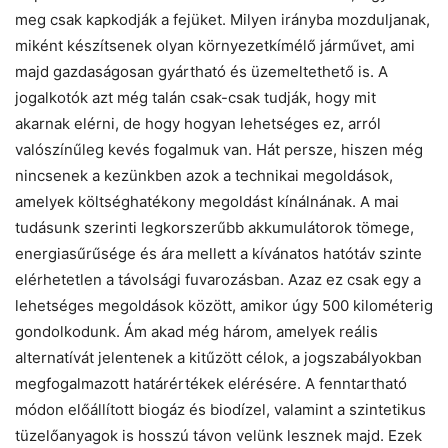
meg csak kapkodják a fejüket. Milyen irányba mozduljanak,
miként készítsenek olyan környezetkímélő járművet, ami
majd gazdaságosan gyártható és üzemeltethető is. A
jogalkotók azt még talán csak-csak tudják, hogy mit
akarnak elérni, de hogy hogyan lehetséges ez, arról
valószínűleg kevés fogalmuk van. Hát persze, hiszen még
nincsenek a kezünkben azok a technikai megoldások,
amelyek költséghatékony megoldást kínálnának. A mai
tudásunk szerinti legkorszerűbb akkumulátorok tömege,
energiasűrűsége és ára mellett a kívánatos hatótáv szinte
elérhetetlen a távolsági fuvarozásban. Azaz ez csak egy a
lehetséges megoldások között, amikor úgy 500 kilométerig
gondolkodunk. Ám akad még három, amelyek reális
alternatívát jelentenek a kitűzött célok, a jogszabályokban
megfogalmazott határértékek elérésére. A fenntartható
módon előállított biogáz és biodízel, valamint a szintetikus
tüzelőanyagok is hosszú távon velünk lesznek majd. Ezek