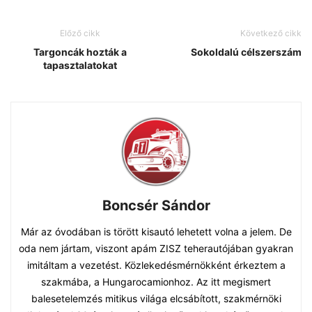
Előző cikk
Következő cikk
Targoncák hozták a
Sokoldalú célszerszám
tapasztalatokat
Boncsér Sándor
Már az óvodában is törött kisautó lehetett volna a jelem. De
oda nem jártam, viszont apám ZISZ teherautójában gyakran
imitáltam a vezetést. Közlekedésmérnökként érkeztem a
szakmába, a Hungarocamionhoz. Az itt megismert
balesetelemzés mitikus világa elcsábított, szakmérnöki