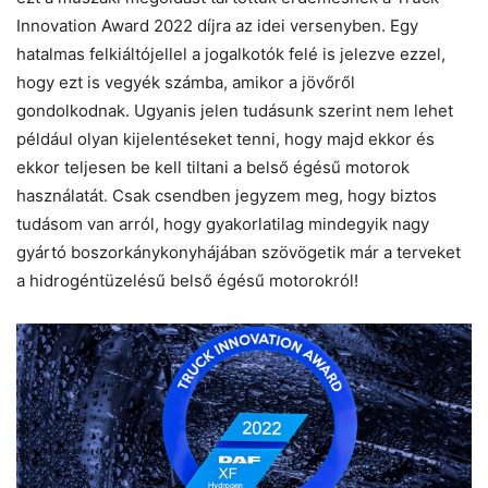
Innovation Award 2022 díjra az idei versenyben. Egy
hatalmas felkiáltójellel a jogalkotók felé is jelezve ezzel,
hogy ezt is vegyék számba, amikor a jövőről
gondolkodnak. Ugyanis jelen tudásunk szerint nem lehet
például olyan kijelentéseket tenni, hogy majd ekkor és
ekkor teljesen be kell tiltani a belső égésű motorok
használatát. Csak csendben jegyzem meg, hogy biztos
tudásom van arról, hogy gyakorlatilag mindegyik nagy
gyártó boszorkánykonyhájában szövögetik már a terveket
a hidrogéntüzelésű belső égésű motorokról!