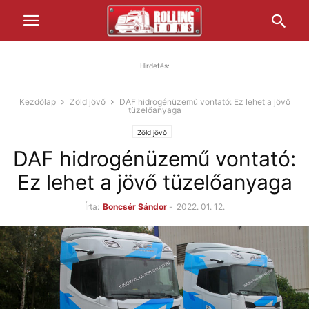
Hirdetés:
Kezdőlap
Zöld jövő
DAF hidrogénüzemű vontató: Ez lehet a jövő
tüzelőanyaga
Zöld jövő
DAF hidrogénüzemű vontató:
Ez lehet a jövő tüzelőanyaga
Írta:
Boncsér Sándor
-
2022. 01. 12.