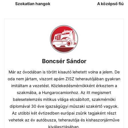
Szokatlan hangok
A középső fiú
Boncsér Sándor
Már az óvodában is törött kisautó lehetett volna a jelem. De
oda nem jártam, viszont apám ZISZ teherautójában gyakran
imitáltam a vezetést. Közlekedésmérnökként érkeztem a
szakmába, a Hungarocamionhoz. Az itt megismert
balesetelemzés mitikus világa elcsábított, szakmérnöki
diplomával 30 éve igazságügyi műszaki szakértő vagyok.
Az utóbbi két évtizedben európai zsűrik tagjaként részt
vehetek az év autóbusza, teherautója és kishaszonjárműve
kiválasztásában.