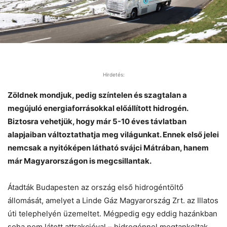
Hirdetés:
Zöldnek mondjuk, pedig színtelen és szagtalan a
megújuló energiaforrásokkal előállított hidrogén.
Biztosra vehetjük, hogy már 5-10 éves távlatban
alapjaiban változtathatja meg világunkat. Ennek első jelei
nemcsak a nyitóképen látható svájci Mátrában, hanem
már Magyarországon is megcsillantak.
Átadták Budapesten az ország első hidrogéntöltő
állomását, amelyet a Linde Gáz Magyarország Zrt. az Illatos
úti telephelyén üzemeltet. Mégpedig egy eddig hazánkban
soha nem látott attrakcióval – hidrogénnel megtankoltak