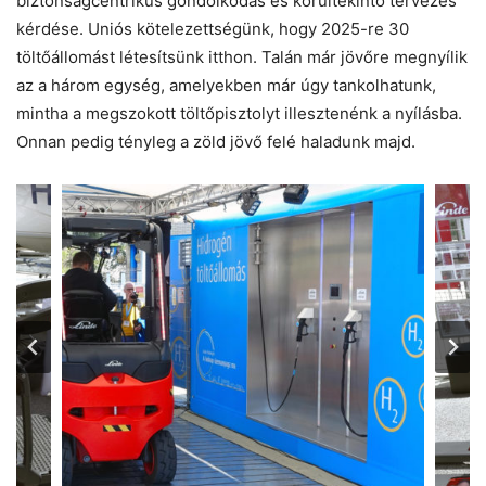
biztonságcentrikus gondolkodás és körültekintő tervezés
kérdése. Uniós kötelezettségünk, hogy 2025-re 30
töltőállomást létesítsünk itthon. Talán már jövőre megnyílik
az a három egység, amelyekben már úgy tankolhatunk,
mintha a megszokott töltőpisztolyt illesztenénk a nyílásba.
Onnan pedig tényleg a zöld jövő felé haladunk majd.