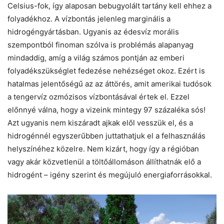
Celsius-fok, így alaposan bebugyolált tartány kell ehhez a
folyadékhoz. A vízbontás jelenleg marginális a
hidrogéngyártásban. Ugyanis az édesvíz morális
szempontból finoman szólva is problémás alapanyag
mindaddig, amíg a világ számos pontján az emberi
folyadékszükséglet fedezése nehézséget okoz. Ezért is
hatalmas jelentőségű az az áttörés, amit amerikai tudósok
a tengervíz ozmózisos vízbontásával értek el. Ezzel
előnnyé válna, hogy a vizeink mintegy 97 százaléka sós!
Azt ugyanis nem kiszáradt ajkak elől vesszük el, és a
hidrogénnél egyszerűbben juttathatjuk el a felhasználás
helyszínéhez közelre. Nem kizárt, hogy így a régióban
vagy akár közvetlenül a töltőállomáson állíthatnák elő a
hidrogént – igény szerint és megújuló energiaforrásokkal.