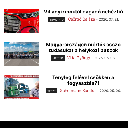
Villanyizmoktól dagadó nehézfiú
Csörgő Balázs
-
2026. 07. 21.
BEMUTATÓ
Magyarországon mérték össze
tudásukat a helyközi buszok
Vida György
-
2026. 06. 08.
HÁTTÉR
Tényleg felével csökken a
fogyasztás?!
Schermann Sándor
-
2026. 05. 06.
TESZT