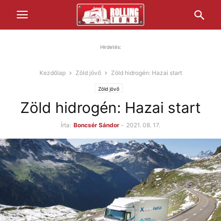
Hirdetés:
Kezdőlap
Zöld jövő
Zöld hidrogén: Hazai start
Zöld jövő
Zöld hidrogén: Hazai start
Írta:
Boncsér Sándor
-
2021. 08. 17.