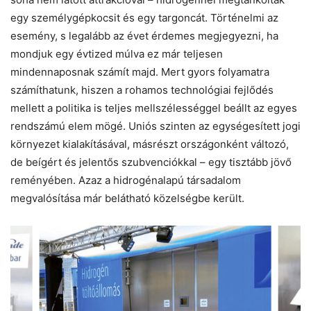
egy személygépkocsit és egy targoncát. Történelmi az
esemény, s legalább az évet érdemes megjegyezni, ha
mondjuk egy évtized múlva ez már teljesen
mindennaposnak számít majd. Mert gyors folyamatra
számíthatunk, hiszen a rohamos technológiai fejlődés
mellett a politika is teljes mellszélességgel beállt az egyes
rendszámú elem mögé. Uniós szinten az egységesített jogi
környezet kialakításával, másrészt országonként változó,
de beígért és jelentős szubvenciókkal – egy tisztább jövő
reményében. Azaz a hidrogénalapú társadalom
megvalósítása már belátható közelségbe került.