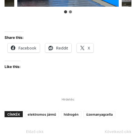
Share this:
Facebook
Reddit
X
Like this:
Hirdetés:
CÍMKÉK
elektromos jármű
hidrogén
üzemanyagcella
Előző cikk
Következő cikk