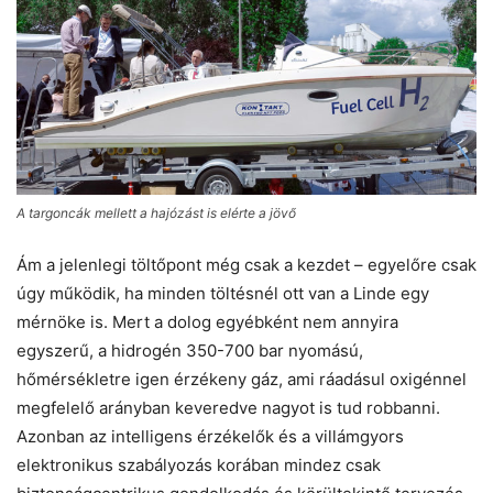
A targoncák mellett a hajózást is elérte a jövő
Ám a jelenlegi töltőpont még csak a kezdet – egyelőre csak
úgy működik, ha minden töltésnél ott van a Linde egy
mérnöke is. Mert a dolog egyébként nem annyira
egyszerű, a hidrogén 350-700 bar nyomású,
hőmérsékletre igen érzékeny gáz, ami ráadásul oxigénnel
megfelelő arányban keveredve nagyot is tud robbanni.
Azonban az intelligens érzékelők és a villámgyors
elektronikus szabályozás korában mindez csak