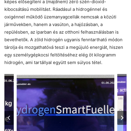
képes elősegíteni a (majdnem) zéró szén-dioxid-
kibocsátású mobilitást. Ráadásul a hidrogénnel és
oxigénnel működő üzemanyagcellák nemcsak a közúti
járművekben, hanem a vasúton, a hajózásban, a
repülésben, az iparban és az otthoni felhasználásban is
bevethetők. A zöld hidrogén ugyanis fenntartható módon
tárolja és mozgathatóvá teszi a megújuló energiát, hiszen
egy személygépkocsi feltöltéséhez elég öt kilogramm
hidrogén, ami tartállyal együtt sem súlyos tétel.