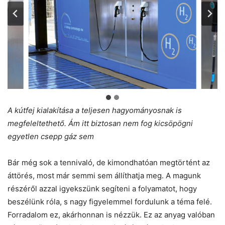
A kútfej kialakítása a teljesen hagyományosnak is
megfeleltethető. Ám itt biztosan nem fog kicsöpögni
egyetlen csepp gáz sem
Bár még sok a tennivaló, de kimondhatóan megtörtént az
áttörés, most már semmi sem állíthatja meg. A magunk
részéről azzal igyekszünk segíteni a folyamatot, hogy
beszélünk róla, s nagy figyelemmel fordulunk a téma felé.
Forradalom ez, akárhonnan is nézzük. Ez az anyag valóban