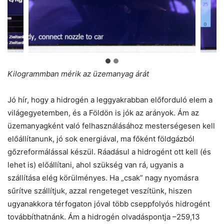
Kilogrammban mérik az üzemanyag árát
Jó hír, hogy a hidrogén a leggyakrabban előforduló elem a
világegyetemben, és a Földön is jók az arányok. Ám az
üzemanyagként való felhasználásához mesterségesen kell
előállítanunk, jó sok energiával, ma főként földgázból
gőzreformálással készül. Ráadásul a hidrogént ott kell (és
lehet is) előállítani, ahol szükség van rá, ugyanis a
szállítása elég körülményes. Ha „csak” nagy nyomásra
sűrítve szállítjuk, azzal rengeteget veszítünk, hiszen
ugyanakkora térfogaton jóval több cseppfolyós hidrogént
továbbíthatnánk. Ám a hidrogén olvadáspontja –259,13