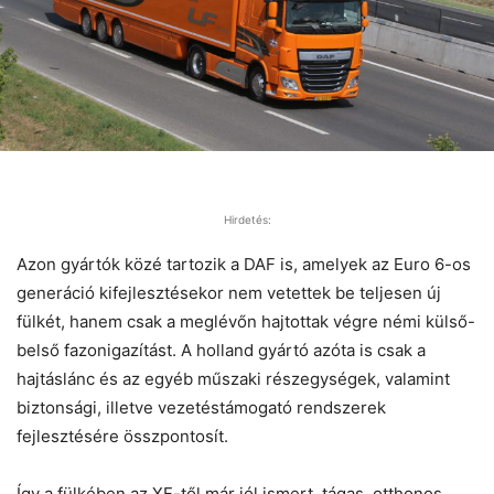
Hirdetés:
Azon gyártók közé tartozik a DAF is, amelyek az Euro 6-os
generáció kifejlesztésekor nem vetettek be teljesen új
fülkét, hanem csak a meglévőn hajtottak végre némi külső-
belső fazonigazítást. A holland gyártó azóta is csak a
hajtáslánc és az egyéb műszaki részegységek, valamint
biztonsági, illetve vezetéstámogató rendszerek
fejlesztésére összpontosít.
Így a fülkében az XF-től már jól ismert, tágas, otthonos,