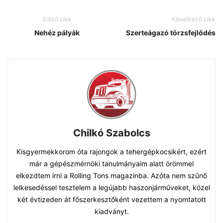
Előző cikk
Következő cikk
Nehéz pályák
Szerteágazó törzsfejlődés
Chilkó Szabolcs
Kisgyermekkorom óta rajongok a tehergépkocsikért, ezért
már a gépészmérnöki tanulmányaim alatt örömmel
elkezdtem írni a Rolling Tons magazinba. Azóta nem szűnő
lelkesedéssel tesztelem a legújabb haszonjárműveket, közel
két évtizeden át főszerkesztőként vezettem a nyomtatott
kiadványt.