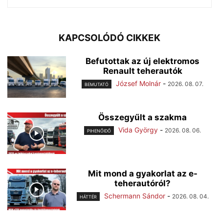
KAPCSOLÓDÓ CIKKEK
Befutottak az új elektromos
Renault teherautók
József Molnár
-
2026. 08. 07.
BEMUTATÓ
Összegyűlt a szakma
Vida György
-
2026. 08. 06.
PIHENŐIDŐ
Mit mond a gyakorlat az e-
teherautóról?
Schermann Sándor
-
2026. 08. 04.
HÁTTÉR