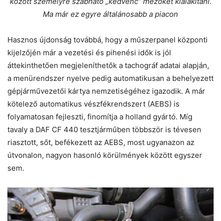
között személyre szabható „kedvenc” mezőket kialakítani.
Ma már ez egyre általánosabb a piacon
Hasznos újdonság továbbá, hogy a műszerpanel központi
kijelzőjén már a vezetési és pihenési idők is jól
áttekinthetően megjeleníthetők a tachográf adatai alapján,
a menürendszer nyelve pedig automatikusan a behelyezett
gépjárművezetői kártya nemzetiségéhez igazodik. A már
kötelező automatikus vészfékrendszert (AEBS) is
folyamatosan fejleszti, finomítja a holland gyártó. Míg
tavaly a DAF CF 440 tesztjárműben többször is tévesen
riasztott, sőt, befékezett az AEBS, most ugyanazon az
útvonalon, nagyon hasonló körülmények között egyszer
sem.