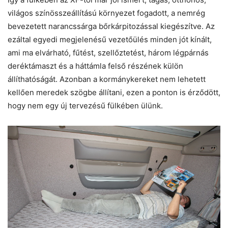
világos színösszeállítású környezet fogadott, a nemrég
bevezetett narancssárga bőrkárpitozással kiegészítve. Az
ezáltal egyedi megjelenésű vezetőülés minden jót kínált,
ami ma elvárható, fűtést, szellőztetést, három légpárnás
deréktámaszt és a háttámla felső részének külön
állíthatóságát. Azonban a kormánykereket nem lehetett
kellően meredek szögbe állítani, ezen a ponton is érződött,
hogy nem egy új tervezésű fülkében ülünk.