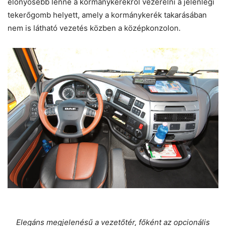
előnyösebb lenne a kormánykerékről vezérelni a jelenlegi
tekerőgomb helyett, amely a kormánykerék takarásában
nem is látható vezetés közben a középkonzolon.
Elegáns megjelenésű a vezetőtér, főként az opcionális