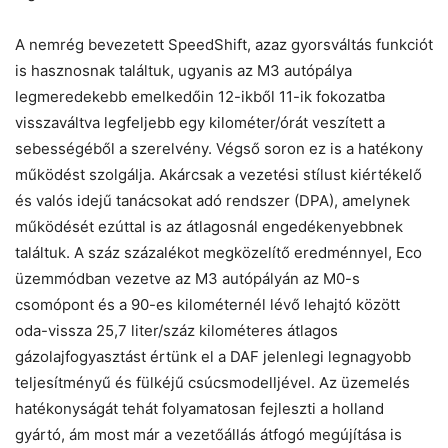
A nemrég bevezetett SpeedShift, azaz gyorsváltás funkciót
is hasznosnak találtuk, ugyanis az M3 autópálya
legmeredekebb emelkedőin 12-ikből 11-ik fokozatba
visszaváltva legfeljebb egy kilométer/órát veszített a
sebességéből a szerelvény. Végső soron ez is a hatékony
működést szolgálja. Akárcsak a vezetési stílust kiértékelő
és valós idejű tanácsokat adó rendszer (DPA), amelynek
működését ezúttal is az átlagosnál engedékenyebbnek
találtuk. A száz százalékot megközelítő eredménnyel, Eco
üzemmódban vezetve az M3 autópályán az M0-s
csomópont és a 90-es kilométernél lévő lehajtó között
oda-vissza 25,7 liter/száz kilométeres átlagos
gázolajfogyasztást értünk el a DAF jelenlegi legnagyobb
teljesítményű és fülkéjű csúcsmodelljével. Az üzemelés
hatékonyságát tehát folyamatosan fejleszti a holland
gyártó, ám most már a vezetőállás átfogó megújítása is