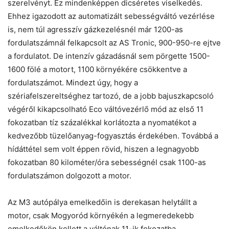
szerelvényt. Ez mindenképpen dicséretes viselkedés.
Ehhez igazodott az automatizált sebességváltó vezérlése
is, nem túl agresszív gázkezelésnél már 1200-as
fordulatszámnál felkapcsolt az AS Tronic, 900-950-re ejtve
a fordulatot. De intenzív gázadásnál sem pörgette 1500-
1600 fölé a motort, 1100 környékére csökkentve a
fordulatszámot. Mindezt úgy, hogy a
szériafelszereltséghez tartozó, de a jobb bajuszkapcsoló
végéről kikapcsolható Eco váltóvezérlő mód az első 11
fokozatban tíz százalékkal korlátozta a nyomatékot a
kedvezőbb tüzelőanyag-fogyasztás érdekében. Továbbá a
hídáttétel sem volt éppen rövid, hiszen a legnagyobb
fokozatban 80 kilométer/óra sebességnél csak 1100-as
fordulatszámon dolgozott a motor.
Az M3 autópálya emelkedőin is derekasan helytállt a
motor, csak Mogyoród környékén a legmeredekebb
emelkedőkön kellett a váltónak 11-ik fokozatba