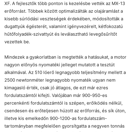
XF. A fejlesztők több ponton is kezelésbe vették az MX-13
erőforrást. Többek között optimalizálták az olajáramlást a
kisebb súrlódási veszteségek érdekében, módosították a
dugattyúk égésterét, valamint igényvezérelt, kétfokozatú
hűtőfolyadék-szivattyút és leválasztható levegősűrítőt
vezettek be.
Mindezek a gyakorlatban is megtették a hatásukat, a motor
nagyon előnyös nyomatéki jelleget mutatott a tesztút
alkalmával. Az 510 lóerő legnagyobb teljesítmény mellett a
2500 newtonméter legnagyobb nyomaték ugyan nem
kimagasló érték, csak jó átlagos, de ezt már ezres
fordulatszámtól kifejti. Valójában már 900-950-es
percenkénti fordulatszámtól is szépen, erőlködés nélkül,
csendesen és erőteljesen húzott az erőforrás, és sík úton,
illetve kis emelkedőn 900-1200-as fordulatszám-
tartományban megfelelően gyorsítgatta a negyven tonnás