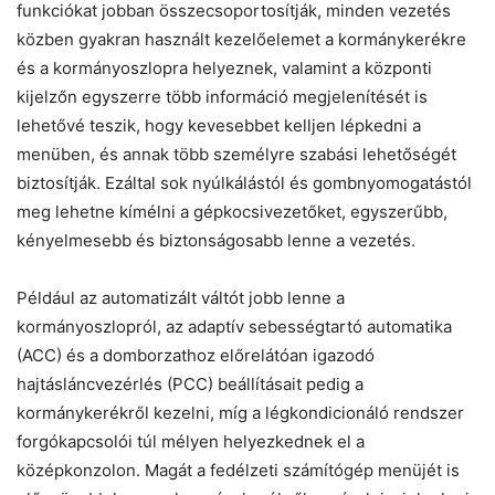
funkciókat jobban összecsoportosítják, minden vezetés
közben gyakran használt kezelőelemet a kormánykerékre
és a kormányoszlopra helyeznek, valamint a központi
kijelzőn egyszerre több információ megjelenítését is
lehetővé teszik, hogy kevesebbet kelljen lépkedni a
menüben, és annak több személyre szabási lehetőségét
biztosítják. Ezáltal sok nyúlkálástól és gombnyomogatástól
meg lehetne kímélni a gépkocsivezetőket, egyszerűbb,
kényelmesebb és biztonságosabb lenne a vezetés.
Például az automatizált váltót jobb lenne a
kormányoszlopról, az adaptív sebességtartó automatika
(ACC) és a domborzathoz előrelátóan igazodó
hajtásláncvezérlés (PCC) beállításait pedig a
kormánykerékről kezelni, míg a légkondicionáló rendszer
forgókapcsolói túl mélyen helyezkednek el a
középkonzolon. Magát a fedélzeti számítógép menüjét is