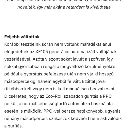
növelték, így már akár a retardert is kiválthatja
Feljebb váltottak
Korábbi tesztjeink során nem voltunk maradéktalanul
elégedettek az XF105 generáció automatizált váltójának
vezérlésével. Azóta viszont sokat javult a szoftver, így
sokkal gyorsabban reagál a megváltozó körülményekre,
például a gyorsítás befejezése után nem vár ki hosszú
másodpercekig, hanem egyből felvált. Ezáltal jóval
ritkábban kell vagy nem is kell manuálisan beavatkozni.
Dicséretes, hogy az Eco-Roll szabadon gurítás a PPC
nélkül, a normál sebességtartó automatika használata
esetén is működik. PPC-vel persze hatékonyabb, ugyanis
néhány másodperces szakaszok kedvéért nem aktiválódik
a gurítás.