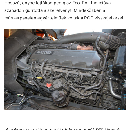
Hosszú, enyhe lejtőkön pedig az Eco-Roll funkcióval
szabadon gurította a szerelvényt. Mindeközben a
műszerpanelen egyértelműek voltak a PCC visszajelzései.
A dekompressziós motorfék teljesítményét 360 kilowattra