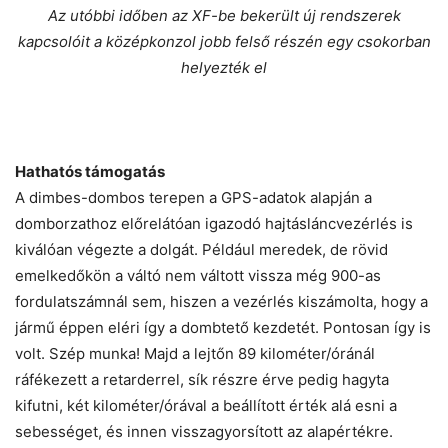
Az utóbbi időben az XF-be bekerült új rendszerek
kapcsolóit a középkonzol jobb felső részén egy csokorban
helyezték el
Hathatós támogatás
A dimbes-dombos terepen a GPS-adatok alapján a
domborzathoz előrelátóan igazodó hajtásláncvezérlés is
kiválóan végezte a dolgát. Például meredek, de rövid
emelkedőkön a váltó nem váltott vissza még 900-as
fordulatszámnál sem, hiszen a vezérlés kiszámolta, hogy a
jármű éppen eléri így a dombtető kezdetét. Pontosan így is
volt. Szép munka! Majd a lejtőn 89 kilométer/óránál
ráfékezett a retarderrel, sík részre érve pedig hagyta
kifutni, két kilométer/órával a beállított érték alá esni a
sebességet, és innen visszagyorsított az alapértékre.