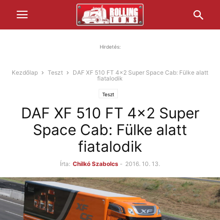
Hirdetés:
Kezdőlap
Teszt
DAF XF 510 FT 4x2 Super Space Cab: Fülke alatt
fiatalodik
Teszt
DAF XF 510 FT 4x2 Super
Space Cab: Fülke alatt
fiatalodik
Írta:
Chilkó Szabolcs
-
2016. 10. 13.