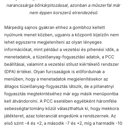
narancssárga bőrkárpitozással, azonban a műszerfal már
nem éppen korszerű elrendezésű
Márpedig sajnos gyakran ehhez a gombhoz kellett
nyúlnunk menet közben, ugyanis a központi kijelzőn nem
lehet egyszerre megjeleníteni az olyan lényeges
információkat, mint például a vezetési és pihenési idők, a
menetadatok, a tüzelőanyag-fogyasztási adatok, a PCC
beállításai, valamint a vezetési stílust kiértékelő rendszer
(DPA) értékei. Olyan furcsaságok is előfordulnak a
menüben, hogy a menetadatok megjelenítésekor az
átlagos tüzelőanyag-fogyasztás látszik, de a pillanatnyi
fogyasztás megtekintéséhez már egy másik menüpontba
kell átvándorolni. A PCC esetében egyébként háromféle
sebességtartomány közül választhattuk ki, hogy mekkora
játékteret, azaz toleranciát engedünk a rendszernek. Az
első szint -4 és +2, a második -7 és +2, míg a harmadik -10