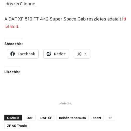
időszerű lenne.
A DAF XF 510 FT 4×2 Super Space Cab részletes adatait
itt
találod
.
Share this:
Facebook
Reddit
X
Like this:
Hirdetés:
CÍMKÉK
DAF
DAF XF
nehéz-teherautó
teszt
ZF
ZF AS Tronic