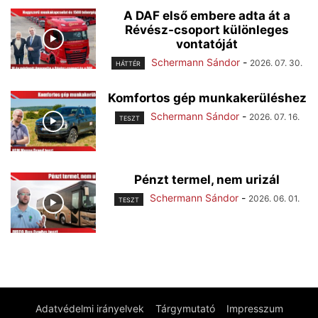
A DAF első embere adta át a
Révész-csoport különleges
vontatóját
Schermann Sándor
-
2026. 07. 30.
HÁTTÉR
Komfortos gép munkakerüléshez
Schermann Sándor
-
2026. 07. 16.
TESZT
Pénzt termel, nem urizál
Schermann Sándor
-
2026. 06. 01.
TESZT
Adatvédelmi irányelvek
Tárgymutató
Impresszum