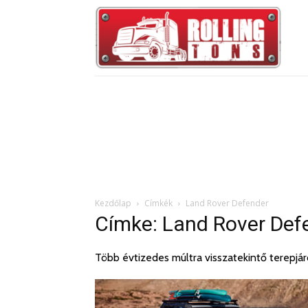
Kezdőlap
Címkék
Land Rover Defender
Címke: Land Rover Def
Több évtizedes múltra visszatekintő terepjár