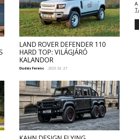
A
T
LAND ROVER DEFENDER 110
S
HARD TOP: VILÁGJÁRÓ
KALANDOR
Dudás Ferenc
-
2023. 02. 27.
KAHN DESIGN FLYING