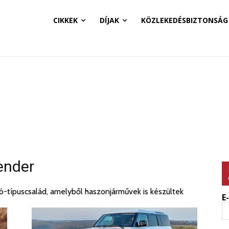
CIKKEK
DÍJAK
KÖZLEKEDÉSBIZTONSÁG
ender
ó-típuscsalád, amelyből haszonjárművek is készültek
E