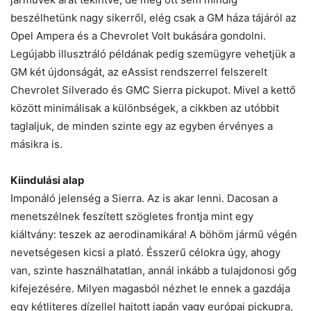
beszélhetünk nagy sikerről, elég csak a GM háza tájáról az
Opel Ampera és a Chevrolet Volt bukására gondolni.
Legújabb illusztráló példának pedig szemügyre vehetjük a
GM két újdonságát, az eAssist rendszerrel felszerelt
Chevrolet Silverado és GMC Sierra pickupot. Mivel a kettő
között minimálisak a különbségek, a cikkben az utóbbit
taglaljuk, de minden szinte egy az egyben érvényes a
másikra is.
Kiindulási alap
Imponáló jelenség a Sierra. Az is akar lenni. Dacosan a
menetszélnek feszített szögletes frontja mint egy
kiáltvány: teszek az aerodinamikára! A böhöm jármű végén
nevetségesen kicsi a plató. Ésszerű célokra úgy, ahogy
van, szinte használhatatlan, annál inkább a tulajdonosi gőg
kifejezésére. Milyen magasból nézhet le ennek a gazdája
egy kétliteres dízellel hajtott japán vagy európai pickupra,