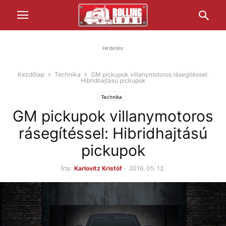
Hirdetés:
Kezdőlap
Technika
GM pickupok villanymotoros rásegítéssel:
Hibridhajtású pickupok
Technika
GM pickupok villanymotoros
rásegítéssel: Hibridhajtású
pickupok
Írta:
Karlovitz Kristóf
-
2016. 05. 12.