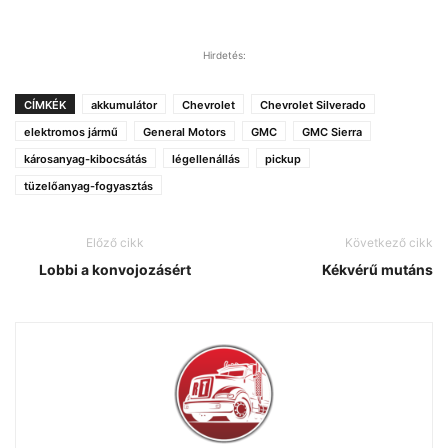
Hirdetés:
CÍMKÉK
akkumulátor
Chevrolet
Chevrolet Silverado
elektromos jármű
General Motors
GMC
GMC Sierra
károsanyag-kibocsátás
légellenállás
pickup
tüzelőanyag-fogyasztás
Előző cikk
Következő cikk
Lobbi a konvojozásért
Kékvérű mutáns