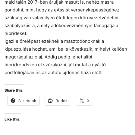
majd talán 2017-ben árulják másutt is, nehéz másra
gondolni, mint hogy az eAssist versenyképességéhez
szükség van valamilyen életidegen környezetvédelmi
szabályozásra, amely adókedvezménnyel támogatja a
hibrideket.
Igazi előrelépést ezeknek a masztodonoknak a
kipusztulása hozhat, ami be is következik, mihelyt kellően
megdrágul az olaj. Addig pedig lehet alibi-
hibridrendszerrel szórakozni, jól mutat a gyártó
portfóliójában és az autótulajdonos háza előtt.
Share this:
Facebook
Reddit
X
Like this: