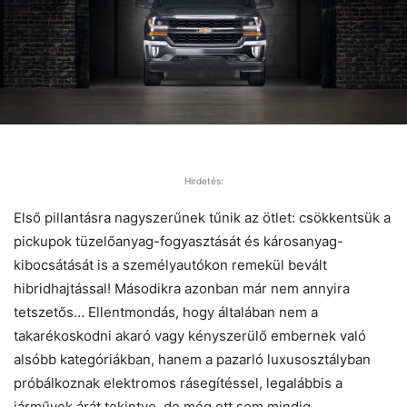
Hirdetés:
Első pillantásra nagyszerűnek tűnik az ötlet: csökkentsük a
pickupok tüzelőanyag-fogyasztását és károsanyag-
kibocsátását is a személyautókon remekül bevált
hibridhajtással! Másodikra azonban már nem annyira
tetszetős… Ellentmondás, hogy általában nem a
takarékoskodni akaró vagy kényszerülő embernek való
alsóbb kategóriákban, hanem a pazarló luxusosztályban
próbálkoznak elektromos rásegítéssel, legalábbis a
járművek árát tekintve, de még ott sem mindig