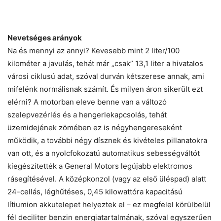
Nevetséges arányok
Na és mennyi az annyi? Kevesebb mint 2 liter/100
kilométer a javulás, tehát már „csak” 13,1 liter a hivatalos
városi ciklusú adat, szóval durván kétszerese annak, ami
mifelénk normálisnak számít. És milyen áron sikerült ezt
elérni? A motorban eleve benne van a változó
szelepvezérlés és a hengerlekapcsolás, tehát
üzemidejének zömében ez is négyhengereseként
működik, a további négy dísznek és kivételes pillanatokra
van ott, és a nyolcfokozatú automatikus sebességváltót
kiegészítették a General Motors legújabb elektromos
rásegítésével. A középkonzol (vagy az első üléspad) alatt
24-cellás, léghűtéses, 0,45 kilowattóra kapacitású
lítiumion akkutelepet helyeztek el – ez megfelel körülbelül
fél deciliter benzin energiatartalmának, szóval egyszerűen