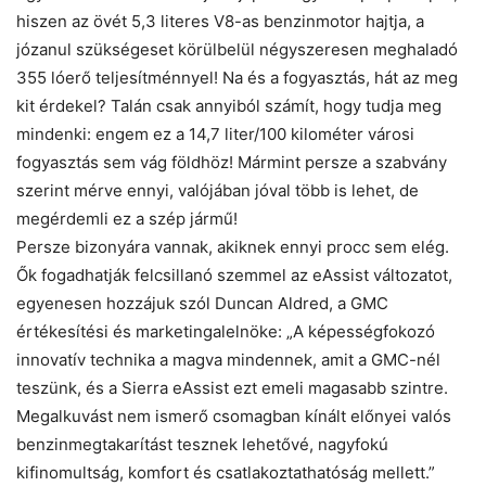
hiszen az övét 5,3 literes V8-as benzinmotor hajtja, a
józanul szükségeset körülbelül négyszeresen meghaladó
355 lóerő teljesítménnyel! Na és a fogyasztás, hát az meg
kit érdekel? Talán csak annyiból számít, hogy tudja meg
mindenki: engem ez a 14,7 liter/100 kilométer városi
fogyasztás sem vág földhöz! Mármint persze a szabvány
szerint mérve ennyi, valójában jóval több is lehet, de
megérdemli ez a szép jármű!
Persze bizonyára vannak, akiknek ennyi procc sem elég.
Ők fogadhatják felcsillanó szemmel az eAssist változatot,
egyenesen hozzájuk szól Duncan Aldred, a GMC
értékesítési és marketingalelnöke: „A képességfokozó
innovatív technika a magva mindennek, amit a GMC-nél
teszünk, és a Sierra eAssist ezt emeli magasabb szintre.
Megalkuvást nem ismerő csomagban kínált előnyei valós
benzinmegtakarítást tesznek lehetővé, nagyfokú
kifinomultság, komfort és csatlakoztathatóság mellett.”