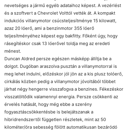
nevetséges a jármű egyéb adataihoz képest. A vezérlést
és a szoftvert a Chevrolet Volttól vették át. A kompakt
indukciós villanymotor csúcsteljesítménye 15 kilowatt,
azaz 20 lóerő, ami a benzinmotor 355 lóerő
teljesítményéhez képest egy bakfitty. Főként úgy, hogy
rásegítéskor csak 13 lóerővel toldja meg az eredeti
ménest.
Duncan Aldred persze egészen másképp állítja be a
dolgot. Dugóban araszolva pusztán a villanymotorral is
meg lehet indulni, előzéskor jól jön az a kis plusz tolóerő,
cirkálás közben pedig a villanymotor jóvoltából többet
járhat négy hengerre visszafogva a benzines. Fékezéskor
visszatöltődik valamennyi energia. Persze csökkenti az
érvelés hatását, hogy még ebbe a szerény
fogyasztáscsökkentésbe is belejátszanak a
hibridrendszertől független részletek, mint az 50
kilométer/óra sebesség fölött automatikusan bezáródó