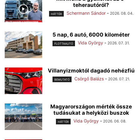
teherautóról?
Schermann Sándor
-
2026. 08. 04.
HÁTTÉR
5 nap, 6 autó, 6000 kilométer
Vida György
-
2026. 07. 31.
FLOTTAAUTÓ
Villanyizmoktól dagadó nehézfiú
Csörgő Balázs
-
2026. 07. 21.
BEMUTATÓ
Magyarországon mérték össze
tudásukat a helyközi buszok
Vida György
-
2026. 06. 08.
HÁTTÉR