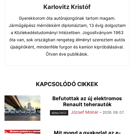
Karlovitz Kristóf
Gyerekkorom óta autórajongónak tartom magam.
Járműgépész mérnökként diplomáztam, 13 évig dolgoztam
a Közlekedéstudományi Intézetben. Jogosítványom 1963
óta van, sok országban rengeteg élményt szereztem autós
újságíróként, mindenféle furgon és kamion kipróbálásával.
Ötven éve publikálok.
KAPCSOLÓDÓ CIKKEK
Befutottak az új elektromos
Renault teherautók
József Molnár
-
2026. 08. 07.
BEMUTATÓ
Mit mond a gyakorlat az e-