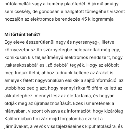
hűtőlamellák vagy a kemény platófedél. A jármű amúgy
sem csekély, de gondosan elhallgatott tömegéhez viszont
hozzájön az elektromos berendezés 45 kilogrammja.
Mi történt tehát?
Egy eleve ésszerűtlenül nagy és nyersanyag-, illetve
környezetpusztító szörnyetegbe belepakoltak még egy,
komikusan kis teljesítményű elektromos rendszert, hogy
„takarékosabbá” és „zöldebbé” tegyék. Hogy az előbbit
meg tudjuk ítélni, ahhoz tudnunk kellene az árakat is,
amelyek felett nagyvonalúan elsiklik a sajtóinformáció, az
utóbbihoz pedig azt, hogy mennyi ritka földfém kellett az
akkutelephez, mennyi lesz az élettartama, és hogyan
oldják meg az újrahasznosítását. Ezek ismeretének a
hiányában, viszont olvasva az információt, hogy kizárólag
Kaliforniában hozzák majd forgalomba ezeket a
járműveket, a vevők visszajelzéseinek kipuhatolására, és