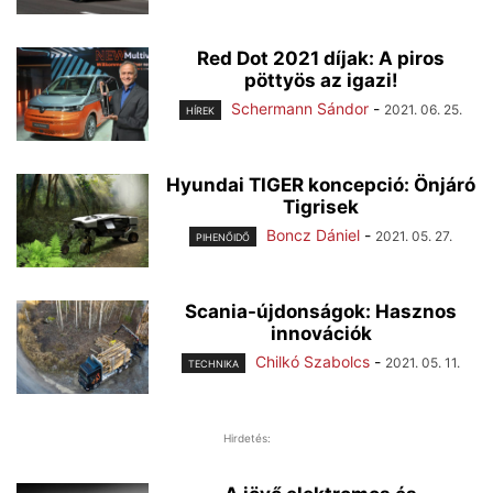
Red Dot 2021 díjak: A piros
pöttyös az igazi!
Schermann Sándor
-
2021. 06. 25.
HÍREK
Hyundai TIGER koncepció: Önjáró
Tigrisek
Boncz Dániel
-
2021. 05. 27.
PIHENŐIDŐ
Scania-újdonságok: Hasznos
innovációk
Chilkó Szabolcs
-
2021. 05. 11.
TECHNIKA
Hirdetés: