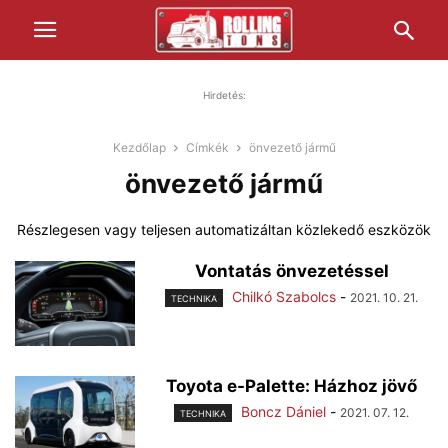
Hirdetés:
Kezdőlap
Címkék
önvezető jármű
önvezető jármű
Részlegesen vagy teljesen automatizáltan közlekedő eszközök
Vontatás önvezetéssel
Chilkó Szabolcs
-
2021. 10. 21.
TECHNIKA
Toyota e-Palette: Házhoz jövő
Boncz Dániel
-
2021. 07. 12.
TECHNIKA