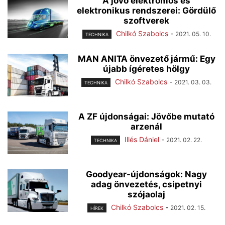
A jövő elektromos és
elektronikus rendszerei: Gördülő
szoftverek
Chilkó Szabolcs
-
2021. 05. 10.
TECHNIKA
MAN ANITA önvezető jármű: Egy
újabb ígéretes hölgy
Chilkó Szabolcs
-
2021. 03. 03.
TECHNIKA
A ZF újdonságai: Jövőbe mutató
arzenál
Illés Dániel
-
2021. 02. 22.
TECHNIKA
Goodyear-újdonságok: Nagy
adag önvezetés, csipetnyi
szójaolaj
Chilkó Szabolcs
-
2021. 02. 15.
HÍREK