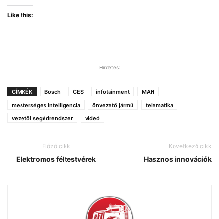
Like this:
Hirdetés:
CÍMKÉK
Bosch
CES
infotainment
MAN
mesterséges intelligencia
önvezető jármű
telematika
vezetői segédrendszer
videó
Előző cikk
Következő cikk
Elektromos féltestvérek
Hasznos innovációk