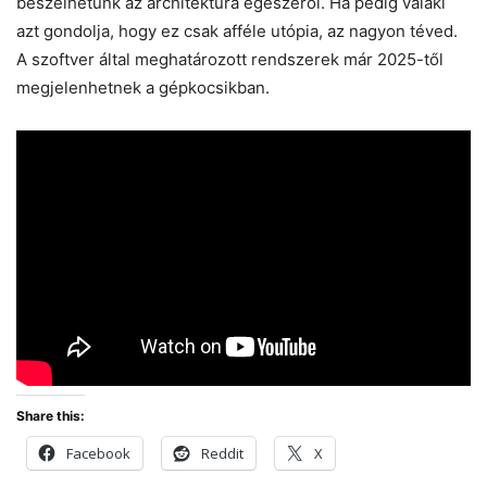
beszélhetünk az architektúra egészéről. Ha pedig valaki
azt gondolja, hogy ez csak afféle utópia, az nagyon téved.
A szoftver által meghatározott rendszerek már 2025-től
megjelenhetnek a gépkocsikban.
Share this:
Facebook
Reddit
X