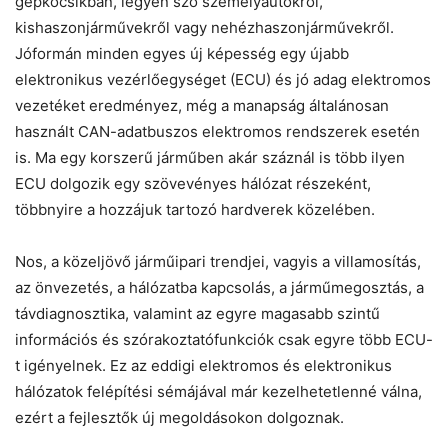
gépkocsikban, legyen szó személyautókról,
kishaszonjárművekről vagy nehézhaszonjárművekről.
Jóformán minden egyes új képesség egy újabb
elektronikus vezérlőegységet (ECU) és jó adag elektromos
vezetéket eredményez, még a manapság általánosan
használt CAN-adatbuszos elektromos rendszerek esetén
is. Ma egy korszerű járműben akár száznál is több ilyen
ECU dolgozik egy szövevényes hálózat részeként,
többnyire a hozzájuk tartozó hardverek közelében.
Nos, a közeljövő járműipari trendjei, vagyis a villamosítás,
az önvezetés, a hálózatba kapcsolás, a járműmegosztás, a
távdiagnosztika, valamint az egyre magasabb szintű
információs és szórakoztatófunkciók csak egyre több ECU-
t igényelnek. Ez az eddigi elektromos és elektronikus
hálózatok felépítési sémájával már kezelhetetlenné válna,
ezért a fejlesztők új megoldásokon dolgoznak.