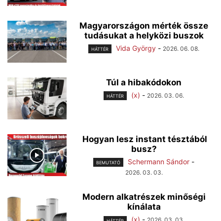
Magyarországon mérték össze
tudásukat a helyközi buszok
Vida György
-
2026. 06. 08.
HÁTTÉR
Túl a hibakódokon
(x)
-
2026. 03. 06.
HÁTTÉR
Hogyan lesz instant tésztából
busz?
Schermann Sándor
-
BEMUTATÓ
2026. 03. 03.
Modern alkatrészek minőségi
kínálata
(x)
-
2026. 03. 03.
HÁTTÉR