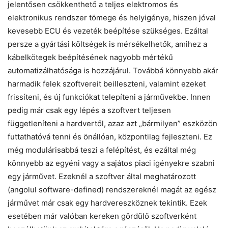
jelentősen csökkenthető a teljes elektromos és
elektronikus rendszer tömege és helyigénye, hiszen jóval
kevesebb ECU és vezeték beépítése szükséges. Ezáltal
persze a gyártási költségek is mérsékelhetők, amihez a
kábelkötegek beépítésének nagyobb mértékű
automatizálhatósága is hozzájárul. Továbbá könnyebb akár
harmadik felek szoftvereit beilleszteni, valamint ezeket
frissíteni, és új funkciókat telepíteni a járművekbe. Innen
pedig már csak egy lépés a szoftvert teljesen
függetleníteni a hardvertől, azaz azt „bármilyen” eszközön
futtathatóvá tenni és önállóan, központilag fejleszteni. Ez
még modulárisabbá teszi a felépítést, és ezáltal még
könnyebb az egyéni vagy a sajátos piaci igényekre szabni
egy járművet. Ezeknél a szoftver által meghatározott
(angolul software-defined) rendszereknél magát az egész
járművet már csak egy hardvereszköznek tekintik. Ezek
esetében már valóban kereken gördülő szoftverként