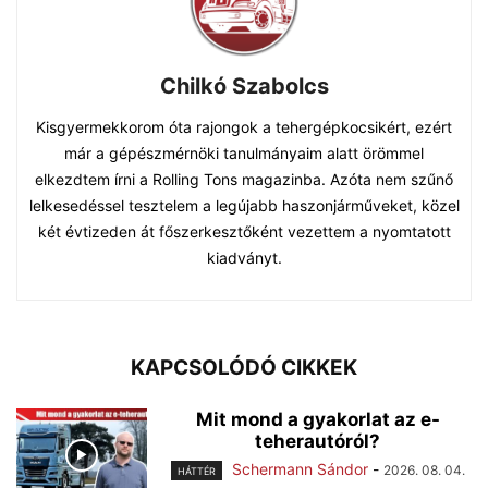
Chilkó Szabolcs
Kisgyermekkorom óta rajongok a tehergépkocsikért, ezért
már a gépészmérnöki tanulmányaim alatt örömmel
elkezdtem írni a Rolling Tons magazinba. Azóta nem szűnő
lelkesedéssel tesztelem a legújabb haszonjárműveket, közel
két évtizeden át főszerkesztőként vezettem a nyomtatott
kiadványt.
KAPCSOLÓDÓ CIKKEK
Mit mond a gyakorlat az e-
teherautóról?
Schermann Sándor
-
2026. 08. 04.
HÁTTÉR