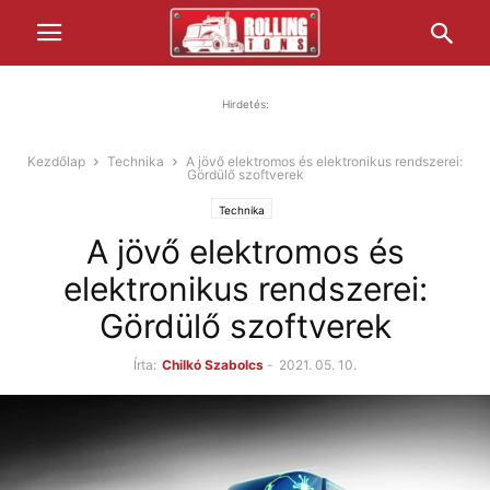
Hirdetés:
Kezdőlap
Technika
A jövő elektromos és elektronikus rendszerei:
Gördülő szoftverek
Technika
A jövő elektromos és
elektronikus rendszerei:
Gördülő szoftverek
Írta:
Chilkó Szabolcs
-
2021. 05. 10.