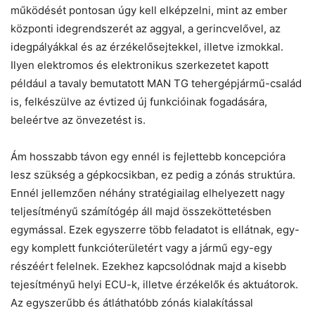
működését pontosan úgy kell elképzelni, mint az ember
központi idegrendszerét az aggyal, a gerincvelővel, az
idegpályákkal és az érzékelősejtekkel, illetve izmokkal.
Ilyen elektromos és elektronikus szerkezetet kapott
például a tavaly bemutatott MAN TG tehergépjármű-család
is, felkészülve az évtized új funkcióinak fogadására,
beleértve az önvezetést is.
Ám hosszabb távon egy ennél is fejlettebb koncepcióra
lesz szükség a gépkocsikban, ez pedig a zónás struktúra.
Ennél jellemzően néhány stratégiailag elhelyezett nagy
teljesítményű számítógép áll majd összeköttetésben
egymással. Ezek egyszerre több feladatot is ellátnak, egy-
egy komplett funkcióterületért vagy a jármű egy-egy
részéért felelnek. Ezekhez kapcsolódnak majd a kisebb
tejesítményű helyi ECU-k, illetve érzékelők és aktuátorok.
Az egyszerűbb és átláthatóbb zónás kialakítással