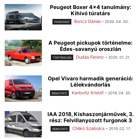
Peugeot Boxer 4×4 tanulmány:
Kihívó túratárs
Boncz Dániel
-
2020. 04. 30.
PIHENŐIDŐ
A Peugeot pickupok történelme:
Édes-savanyú oroszlán
Dudás Ferenc
-
2020. 01. 21.
TÖRTÉNELEM
Opel Vivaro harmadik generáció:
Lélekvándorlás
Karlovitz Kristóf
-
2019. 04. 30.
BEMUTATÓ
IAA 2018, Kishaszonjárművek, 3.
rész: Felvillanyozott furgonok 3
Chilkó Szabolcs
-
2019. 02. 17.
BEMUTATÓ