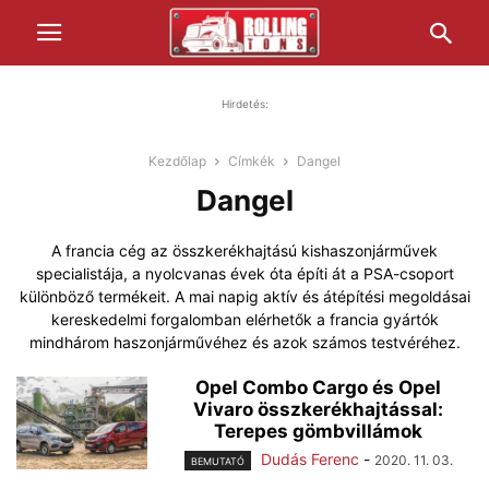
Hirdetés:
Kezdőlap
Címkék
Dangel
Dangel
A francia cég az összkerékhajtású kishaszonjárművek
specialistája, a nyolcvanas évek óta építi át a PSA-csoport
különböző termékeit. A mai napig aktív és átépítési megoldásai
kereskedelmi forgalomban elérhetők a francia gyártók
mindhárom haszonjárművéhez és azok számos testvéréhez.
Opel Combo Cargo és Opel
Vivaro összkerékhajtással:
Terepes gömbvillámok
Dudás Ferenc
-
2020. 11. 03.
BEMUTATÓ