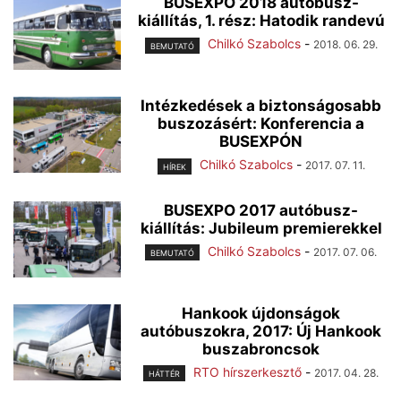
BUSEXPO 2018 autóbusz-
kiállítás, 1. rész: Hatodik randevú
Chilkó Szabolcs
-
2018. 06. 29.
BEMUTATÓ
Intézkedések a biztonságosabb
buszozásért: Konferencia a
BUSEXPÓN
Chilkó Szabolcs
-
2017. 07. 11.
HÍREK
BUSEXPO 2017 autóbusz-
kiállítás: Jubileum premierekkel
Chilkó Szabolcs
-
2017. 07. 06.
BEMUTATÓ
Hankook újdonságok
autóbuszokra, 2017: Új Hankook
buszabroncsok
RTO hírszerkesztő
-
2017. 04. 28.
HÁTTÉR