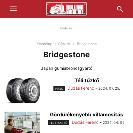
Hirdetés:
Kezdőlap
Címkék
Bridgestone
Bridgestone
Japán gumiabroncsgyártó
Téli tűzkő
Dudás Ferenc
-
2024. 07. 25.
HÍREK
Gördülékenyebb villamosítás
Dudás Ferenc
-
2024. 04. 05.
FLOTTAAUTÓ