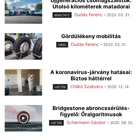
Újgenerációs csomagszállítók:
Utolsó kilométerek matadorai
Dudás Ferenc
-
2023. 03. 31.
BEMUTATÓ
Gördülékeny mobilitás
Dudás Ferenc
-
2023. 03. 21.
HÍREK
A koronavírus-járvány hatásai:
Biztos háttérrel
Chilkó Szabolcs
-
2020. 12. 14.
HÁTTÉR
Bridgestone abroncssérülés-
figyelő: Őralgoritmusok
Schermann Sándor
-
2020. 08. 25.
HÁTTÉR