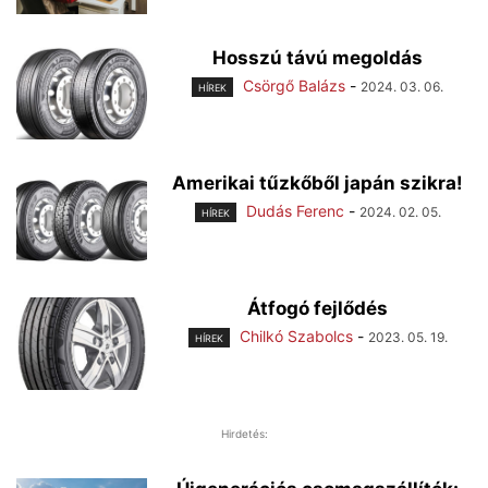
Hosszú távú megoldás
Csörgő Balázs
-
2024. 03. 06.
HÍREK
Amerikai tűzkőből japán szikra!
Dudás Ferenc
-
2024. 02. 05.
HÍREK
Átfogó fejlődés
Chilkó Szabolcs
-
2023. 05. 19.
HÍREK
Hirdetés: