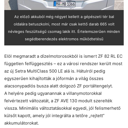
Az előző akkuból még négyet kellett a gépészeti tér bal
oldalára betuszkolni, most már csak kettő darab 665 volt
névleges feszültségű csomag lakik itt. Értelemszerűen minden
segédberendezés elektromos működtetésű
Elöl megmaradt a dízelmotorosokból is ismert ZF 82 RL EC
független felfüggesztés – ez a ­városi rendszer került most
az új Setra ­MultiClass 500 LE alá is. Hátulról pedig
egyszerűen ­kihajították a jóformán a világ összes
alacsonypadlós busza alatt dolgozó ZF portáltengelyt.
A helyére pedig ugyanannak a villanymotorokkal
felvértezett változatát, a ZF AVE 130 modult szerelték
vissza. Minimális változtatásokkal egyedi, jól felismerhető
külsőt kapott, amely jól integrálta a tetőre „rejtett”
akkumulátorokat.