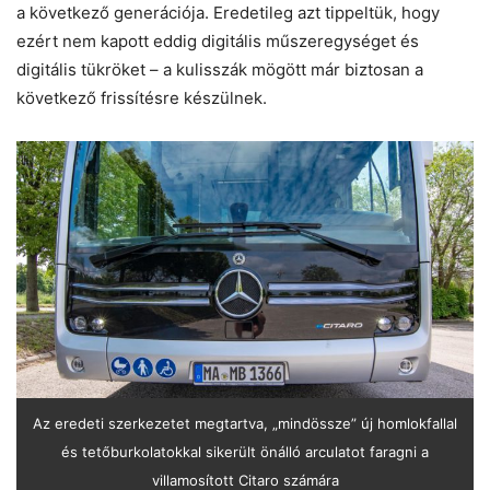
a következő generációja. Eredetileg azt tippeltük, hogy
ezért nem kapott eddig digitális műszeregységet és
digitális tükröket – a kulisszák mögött már biztosan a
következő frissítésre készülnek.
Az eredeti szerkezetet megtartva, „mindössze” új homlokfallal
és tetőburkolatokkal sikerült önálló arculatot faragni a
villamosított Citaro számára