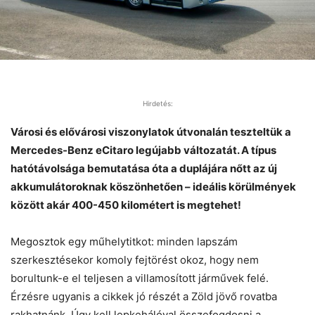
Hirdetés:
Városi és elővárosi viszonylatok útvonalán teszteltük a
Mercedes-Benz eCitaro legújabb változatát. A típus
hatótávolsága bemutatása óta a duplájára nőtt az új
akkumulátoroknak köszönhetően – ideális körülmények
között akár 400-450 kilométert is megtehet!
Megosztok egy műhelytitkot: minden lapszám
szerkesztésekor komoly fejtörést okoz, hogy nem
borultunk-e el teljesen a villamosított járművek felé.
Érzésre ugyanis a cikkek jó ­részét a Zöld jövő rovatba
rakhatnánk. Úgy kell lepkehálóval összefogdosni a