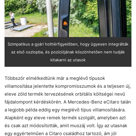
Szimpatikus a gyári holttérfigyelőben, hogy ügyesen integrálták
az első oszlopba, és pozíciójának köszönhetően nem tudják
kitakarni az utasok
Többször elmélkedtünk már a meglévő típusok
villamosítása jelentette kompromisszumok és a teljesen új,
eleve zöld termék tervezésének ­orbitális költségei nevű
fájdalompont kérdéskörén. A Mercedes-Benz eCitaro talán
a legjobb példa eddig egy meglévő típus villamosítására.
Alapként egy eleve remek termék szolgált, amelyben azt
és csak azt módosították, amit muszáj volt. Így az utasnak
egy egyértelműen a Citaro családhoz tartozó, ám jól