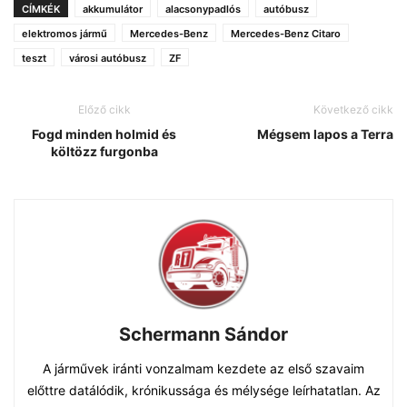
CÍMKÉK
akkumulátor
alacsonypadlós
autóbusz
elektromos jármű
Mercedes-Benz
Mercedes-Benz Citaro
teszt
városi autóbusz
ZF
Előző cikk
Következő cikk
Fogd minden holmid és
Mégsem lapos a Terra
költözz furgonba
Schermann Sándor
A járművek iránti vonzalmam kezdete az első szavaim
előttre datálódik, krónikussága és mélysége leírhatatlan. Az