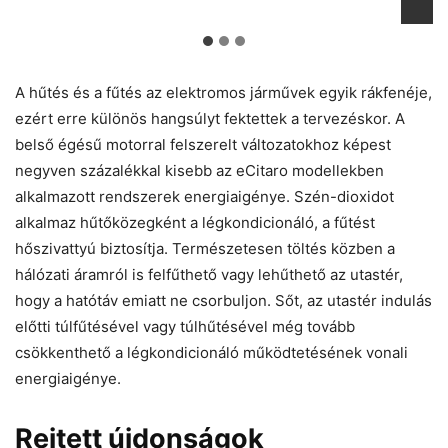
A hűtés és a fűtés az elektromos járművek egyik rákfenéje,
ezért erre különös hangsúlyt fektettek a tervezéskor. A
belső égésű motorral felszerelt változatokhoz képest
negyven százalékkal kisebb az eCitaro modellekben
alkalmazott rendszerek energiaigénye. Szén-dioxidot
alkalmaz hűtőközegként a légkondicionáló, a fűtést
hőszivattyú biztosítja. Természetesen töltés közben a
hálózati áramról is felfűthető vagy lehűthető az utastér,
hogy a hatótáv emiatt ne csorbuljon. Sőt, az utastér indulás
előtti túlfűtésével vagy túlhűtésével még tovább
csökkenthető a légkondicionáló működtetésének vonali
energiaigénye.
Rejtett újdonságok