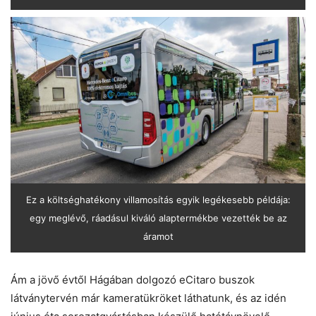
Ez a költséghatékony villamosítás egyik legékesebb példája:
egy meglévő, ráadásul kiváló alaptermékbe vezették be az
áramot
Ám a jövő évtől Hágában dolgozó eCitaro ­buszok
látványtervén már kameratükröket láthatunk, és az idén