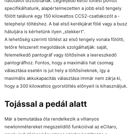
hatótávot biztosítanak. Legfeljebb kettő töltési pontot
specifikálhatunk, alapértelmezetten a jobb első tengely
fölött találunk egy 150 kilowattos CCS2-csatlakozót a ­
telephelyi töltéshez. A bal első kerékjárat fölé vagy a busz
hátuljára is kérhetünk ilyen „stekkert”.
A lehetőség szerinti töltést az első tengely vonala fölötti,
tetőre felszerelt megoldások szolgálhatják: saját,
felemelkedő pantográf vagy töltősínek a leereszkedő
pantográfhoz. Fontos, hogy a ­maximális hat csomag
választása esetén is jut hely a töltősíneknek, így a
maximális akkukapacitás választása immár nem zárja ki,
hogy a 300 kilowattos gyorstöltés előnyeit is kihasználjuk.
Tojással a pedál alatt
Már a bemutatása óta rendelkezik a villanyos
newtonmétereket megszelídítő funkcióval az eCitaro,