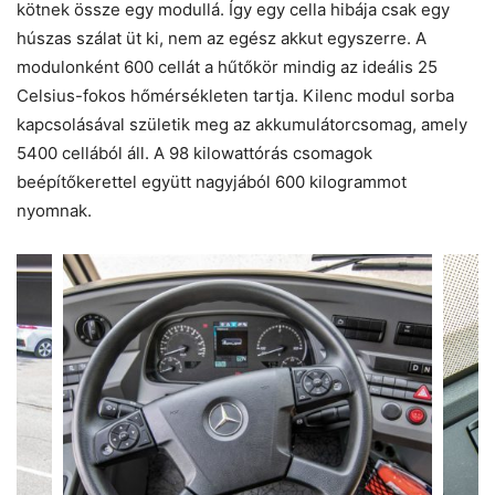
kötnek össze egy modullá. Így egy cella hibája csak egy
húszas szálat üt ki, nem az egész akkut egyszerre. A
modulonként 600 cellát a hűtőkör mindig az ideális 25
Celsius-­fokos hőmérsékleten tartja. Kilenc modul sorba
kapcsolásával születik meg az akkumulátorcsomag, amely
5400 cellából áll. A 98 kilowattórás csomagok
beépítőkerettel együtt nagyjából 600 kilogrammot
nyomnak.