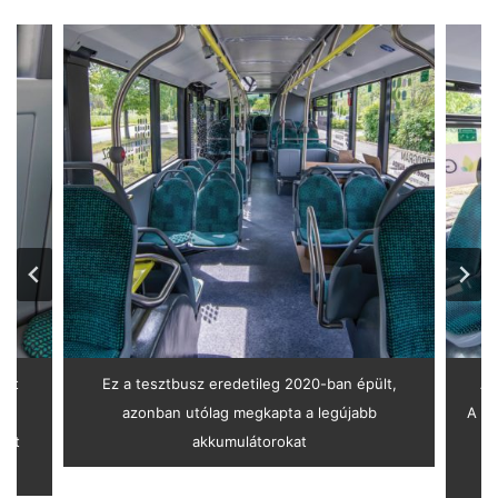
kat
Ez a tesztbusz eredetileg 2020-ban épült,
A 
azonban utólag megkapta a legújabb
A ké
ént
akkumulátorokat
á
jot