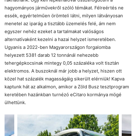
hagyományos járművekről szóló témákat. Félreértés ne
essék, egyértelműen örömteli látni, milyen látványosan
menetel az iparág a tisztább üzemelés felé, ám nem
egyszer nehéz ezeket a tartalmakat valóságos
alternatívaként kezelni a hazai helyzet ismeretében.
Ugyanis a 2022-ben Magyarországon forgalomba
helyezett 5381 darab 12 tonnánál nehezebb
tehergépkocsinak mintegy 0,05 százaléka volt tisztán
elektromos. A buszoknál már jobb a helyzet, hiszen ott
közel hat százalék magasságáig sikerült elérniük! Kapva
kaptunk hát az alkalmon, amikor a Zöld Busz tesztprogram
keretében hazánkban turnézó eCitaro kormánya mögé
ülhettünk.