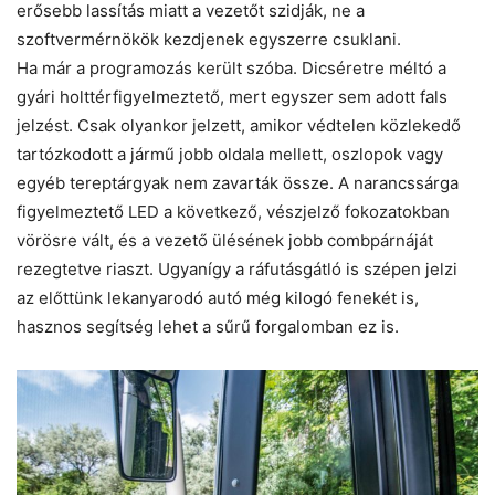
erősebb lassítás miatt a vezetőt szidják, ne a
szoftvermérnökök kezdjenek egyszerre csuklani.
Ha már a programozás került szóba. Dicséretre méltó a
gyári holttérfigyelmeztető, mert egyszer sem adott fals
jelzést. Csak olyankor jelzett, amikor védtelen közlekedő
tartózkodott a jármű jobb oldala mellett, oszlopok vagy
egyéb tereptárgyak nem zavarták össze. A narancssárga
figyelmeztető LED a következő, vészjelző fokozatokban
vörösre vált, és a vezető ülésének jobb combpárnáját
rezegtetve riaszt. Ugyanígy a ráfutásgátló is szépen jelzi
az előttünk lekanyarodó autó még kilogó fenekét is,
hasznos segítség lehet a sűrű forgalomban ez is.