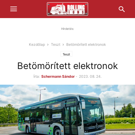
Hirdetés:
Kezdőlap
Teszt
Betömörített elektronok
Teszt
Betömörített elektronok
Írta:
Schermann Sándor
-
2023. 08. 24.