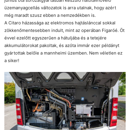
június óta sorozatgyártásban készülő hatótávnövelő
üzemanyagcellás változatok is arra utalnak, hogy azért
még maradt szusz ebben a nemzedékben is.
A Citaro házassága az elektromos hajtáslánccal sokkal
zökkenőmentesebben indult, mint az operában Figaróé. Öt
évvel ezelőtt egyszerűen a ­hátuljába és a tetejére
akkumulátorokat pakoltak, és azóta immár ezer példányt
gyártottak belőle a mannheimi üzemben. Nem véletlen ez
a siker!