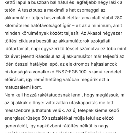
kettő lapul a buszban bal hátul és legfeljebb négy lakik a
tetőn. A tesztbusz a maximális hat csomaggal az
akkumulátor teljes használati élettartama alatt stabil 280
kilométeres hatótávolságot ígér – ez az a minimum, amit
minden körülmények között teljesít. Az Akasol négyezer
töltési ciklusra becsüli az akkumulátorok szolgálati
időtartamát, napi egyszeri töltéssel számolva ez több mint
tíz évet jelent! Ráadásul az új akkumulátor már teljesíti az
idén ősszel hatályba lépő, az elektromos hajtásláncok
biztonságára vonatkozó ENSZ-EGB 100. számú rendelet
előírásait, így remélhetőleg valóban megérik ezt a
matuzsálemi kort.
Nem kell hozzá rakétatudósnak lenni, hogy meglássuk, mi
az új akkuk előnye: változatlan utaskapacitás mellett
messzebbre juthatunk ­velük. Az új telepek kiemelkedő
energiasűrűsége 50 százalékkal múlja felül az előző
generációt, így napközbeni rátöltés nélkül is nagy