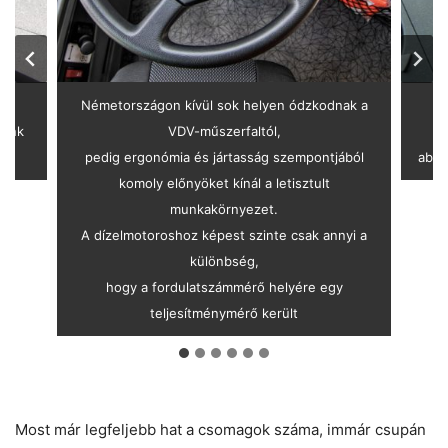
Németországon kívül sok helyen ódzkodnak a
lunk
VDV-műszerfaltól,
pedig ergonómia és jártasság szempontjából
abla
komoly előnyöket kínál a letisztult
munkakörnyezet.
A dízelmotoroshoz képest szinte csak annyi a
különbség,
hogy a fordulatszámmérő helyére egy
teljesítménymérő került
Most már legfeljebb hat a csomagok száma, immár csupán