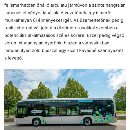
felismerhetően önálló arculatú járművön a szinte hangtalan
suhanás ­élményét kínálják. A vezetőnek egy ismerős
munkahelyen új élményeket ígér. Az üzemeltetőnek pedig
reális alternatívát jelent a dízelmotorosokkal szemben a
potenciális alkalmazások széles körére. Ezzel pedig végső
soron mindannyian nyerünk, hiszen a városainkban
minden ilyen zöld busszal egy kicsit kevésbé szennyezett
a levegő.