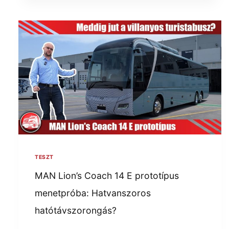
TESZT
MAN Lion’s Coach 14 E prototípus
menetpróba: Hatvanszoros
hatótávszorongás?