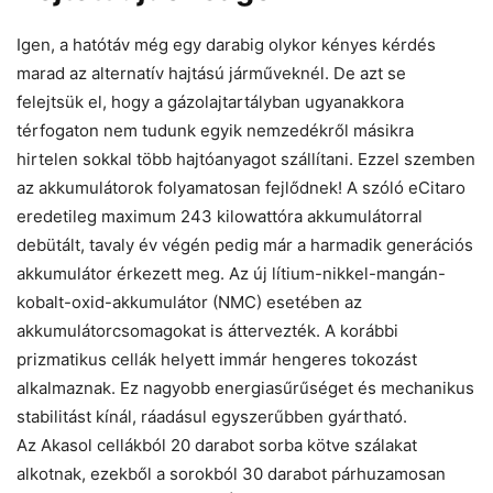
Igen, a hatótáv még egy darabig olykor kényes kérdés
marad az alternatív hajtású járműveknél. De azt se
felejtsük el, hogy a gázolajtartályban ugyanakkora
térfogaton nem tudunk egyik nemzedékről másikra
hirtelen sokkal több hajtóanyagot szállítani. Ezzel szemben
az akkumulátorok folyamatosan fejlődnek! A szóló eCitaro
eredetileg maximum 243 kilowattóra akkumulátorral
debütált, tavaly év végén pedig már a harmadik generációs
akkumulátor érkezett meg. Az új lítium-nikkel-mangán-
kobalt-oxid-akkumulátor (NMC) esetében az
akkumulátorcsomagokat is áttervezték. A korábbi
prizmatikus cellák ­helyett immár hengeres tokozást
alkalmaznak. Ez ­nagyobb energiasűrűséget és mechanikus
stabilitást kínál, ráadásul egyszerűbben gyártható.
Az Akasol cellákból 20 darabot sorba kötve szálakat
alkotnak, ezekből a sorokból 30 darabot párhuzamosan