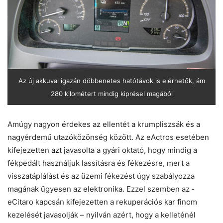
Az új akkuval igazán döbbenetes hatótávok is elérhetők, ám
280 kilométert mindig kiprésel magából
Amúgy nagyon érdekes az ellentét a krumpliszsák és a
nagyérdemű utazóközönség között. Az eActros esetében
kifejezetten azt javasolta a gyári oktató, hogy mindig a
fékpedált használjuk lassításra és fékezésre, mert a
visszatáplálást és az üzemi fékezést úgy szabályozza
magának ügyesen az elektronika. Ezzel szemben az ­
eCitaro kapcsán kifejezetten a rekuperációs kar finom
kezelését javasolják – nyilván azért, hogy a kelleténél