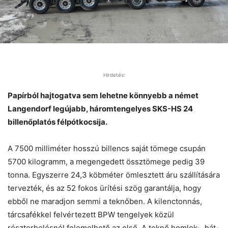
Hirdetés:
Papírból hajtogatva sem lehetne könnyebb a német
Langendorf legújabb, háromtengelyes SKS-HS 24
billenőplatós félpótkocsija.
A 7500 milliméter hosszú billencs saját tömege csupán
5700 kilogramm, a megengedett össztömege pedig 39
tonna. Egyszerre 24,3 köbméter ömlesztett áru szállítására
tervezték, és az 52 fokos ürítési szög garantálja, hogy
ebből ne maradjon semmi a teknőben. A kilenctonnás,
tárcsafékkel felvértezett BPW tengelyek közül
részterhelésnél felemelhető az első. A teknő homlok-, hát-