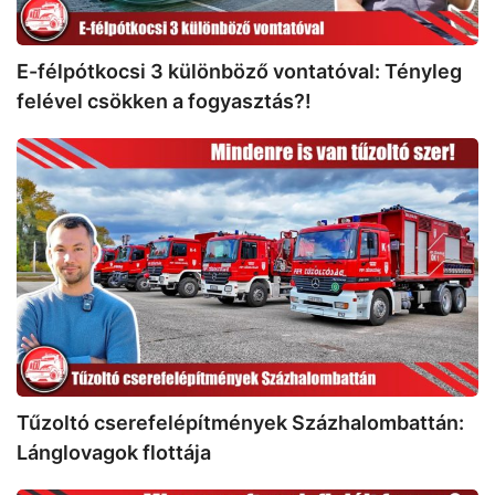
a
fogyasztás?!
E-félpótkocsi 3 különböző vontatóval: Tényleg
felével csökken a fogyasztás?!
Tűzoltó
cserefelépítmények
Százhalombattán:
Lánglovagok
flottája
Tűzoltó cserefelépítmények Százhalombattán:
Lánglovagok flottája