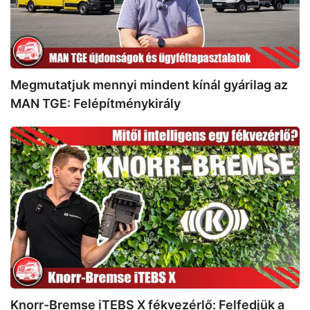
MAN
TGE:
Felépítménykirály
Megmutatjuk mennyi mindent kínál gyárilag az
MAN TGE: Felépítménykirály
Knorr-
Bremse
iTEBS
X
fékvezérlő:
Felfedjük
a
titkait
Knorr-Bremse iTEBS X fékvezérlő: Felfedjük a