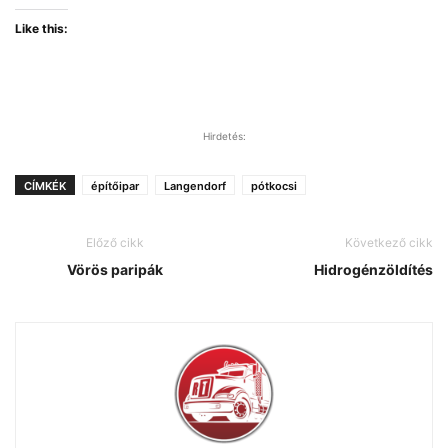
Like this:
Hirdetés:
CÍMKÉK
építőipar
Langendorf
pótkocsi
Előző cikk
Következő cikk
Vörös paripák
Hidrogénzöldítés