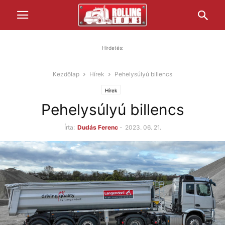
Hirdetés:
Kezdőlap
Hírek
Pehelysúlyú billencs
Hírek
Pehelysúlyú billencs
Írta:
Dudás Ferenc
-
2023. 06. 21.