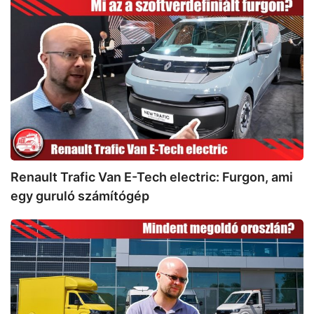
Renault
Trafic
Van
E-
Tech
electric:
Furgon,
ami
egy
guruló
számítógép
Renault Trafic Van E-Tech electric: Furgon, ami
egy guruló számítógép
Megmutatjuk
mennyi
mindent
kínál
gyárilag
az