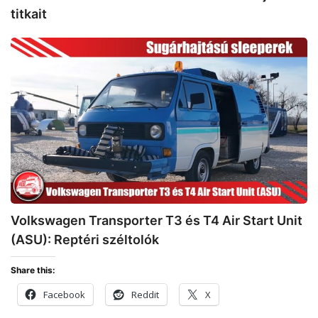
titkait
Volkswagen
Transporter
T3
és
T4
Air
Start
Unit
(ASU):
Reptéri
széltolók
Volkswagen Transporter T3 és T4 Air Start Unit
(ASU): Reptéri széltolók
Share this:
Facebook
Reddit
X