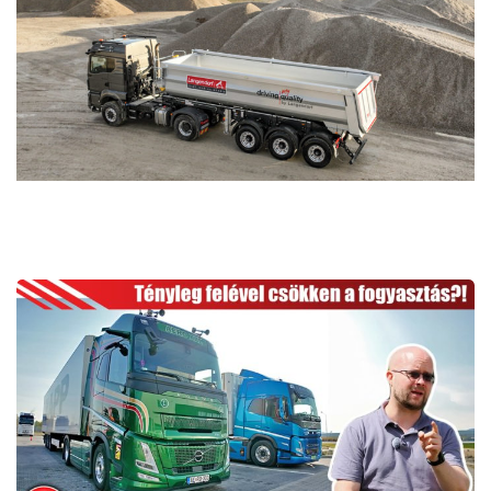
E-
félpótkocsi
3
különböző
vontatóval:
Tényleg
felével
csökken