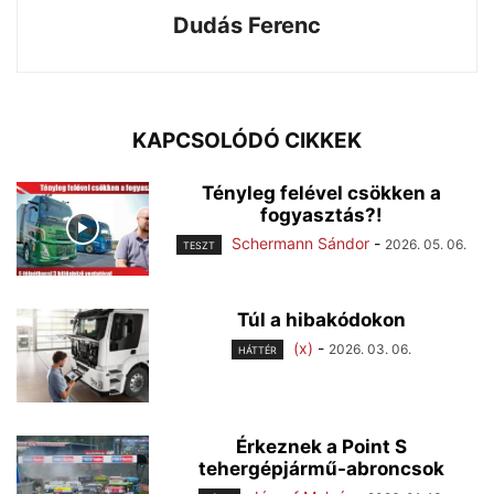
Dudás Ferenc
KAPCSOLÓDÓ CIKKEK
Tényleg felével csökken a
fogyasztás?!
Schermann Sándor
-
2026. 05. 06.
TESZT
Túl a hibakódokon
(x)
-
2026. 03. 06.
HÁTTÉR
Érkeznek a Point S
tehergépjármű-abroncsok