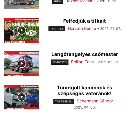
József Molnár
-
2026. 01. 13.
HÍREK
Felfedjük a titkait
Horváth Bence
-
2025. 07. 07.
TECHNIKA
Lengőtengelyes csőmester
Rolling Tons
-
2025. 05. 12.
BEMUTATÓ
Tuningolt kamionok és
szépséges veteránok!
Schermann Sándor
-
TÖRTÉNELEM
2025. 04. 30.