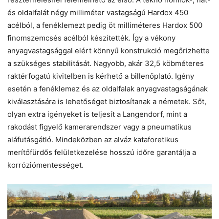
és oldalfalát négy milliméter vastagságú Hardox 450
acélból, a fenéklemezt pedig öt milliméteres Hardox 500
finomszemcsés acélból készítették. Így a vékony
anyagvastagsággal elért könnyű konstrukció megőrizhette
a szükséges stabilitását. Nagyobb, akár 32,5 köbméteres
raktérfogatú kivitelben is kérhető a billenőplató. Igény
esetén a fenéklemez és az oldalfalak anyagvastagságának
kiválasztására is lehetőséget biztosítanak a németek. Sőt,
olyan extra igényeket is teljesít a Langendorf, mint a
rakodást figyelő kamerarendszer vagy a pneumatikus
aláfutásgátló. Mindeközben az alváz kataforetikus
merítőfürdős felületkezelése hosszú időre garantálja a
korróziómentességet.