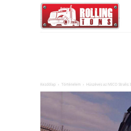
Kezdőlap
Történelem
Húszéves az IVECO Stralis: 