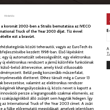
Hirdetés:
l a koronát 2002-ben a Stralis bemutatása az IVECO
E
national Truck of the Year 2003 díjat. Tíz évvel
telte ezt a bravúrt.
ézkategóriás közúti teherautói, vagyis az EuroTech és
A
bbfejlesztésébe kezdett 1998-ban. Első lépésként
T
 egy új automatizált sebességváltót, egy elektronikus
 új elektronikus rendszert a jármű különféle funkcióinak
külső-belső áttervezése, amely kívül stílusosabb
edményezett. Belül pedig korszerűbb műszerfalat,
nyelmesebb életteret. Ehhez társult még a Cursor 13
ak bevezetése, valamint az elektronikus rendszer
őségének kihangsúlyozására új, közös nevet is kapott a
us innovációi persze a legrangosabb szakmai elismerés, az
 szakújságírókból álló zsűrijét sem hagyták hidegen. Így
 az International Truck of the Year 2003 címet. A zsűri
lte a fülke előremutató megoldásait, amelyek jelentősen