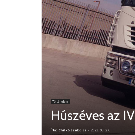
Történelem
Húszéves az IVE
Írta:
Chilkó Szabolcs
-
2023. 03. 27.