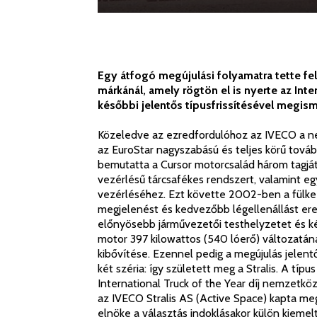
Egy átfogó megújulási folyamatra tette fe
márkánál, amely rögtön el is nyerte az Inter
későbbi jelentős típusfrissítésével megismé
Közeledve az ezredfordulóhoz az IVECO a neh
az EuroStar nagyszabású és teljes körű tová
bemutatta a Cursor motorcsalád három tagját,
vezérlésű tárcsafékes rendszert, valamint egy
vezérléséhez. Ezt követte 2002-ben a fülke 
megjelenést és kedvezőbb légellenállást er
előnyösebb járművezetői testhelyzetet és ké
motor 397 kilowattos (540 lóerő) változatán
kibővítése. Ezennel pedig a megújulás jelent
két széria: így született meg a Stralis. A típ
International Truck of the Year díj nemzetközi
az IVECO Stralis AS (Active Space) kapta meg
elnöke a választás indoklásakor külön kieme