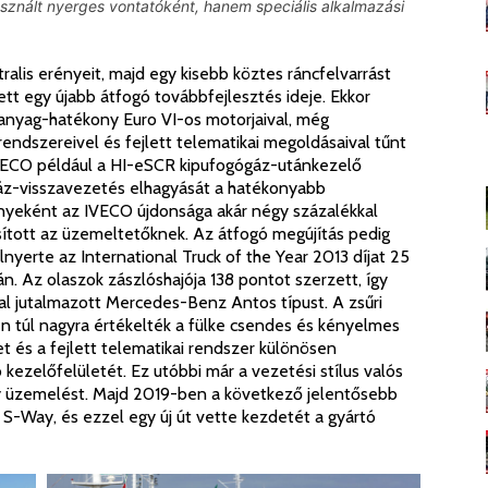
znált nyerges vontatóként, hanem speciális alkalmazási
ralis erényeit, majd egy kisebb köztes ráncfelvarrást
tt egy újabb átfogó továbbfejlesztés ideje. Ekkor
őanyag-hatékony Euro VI-os motorjaival, még
rendszereivel és fejlett telematikai megoldásaival tűnt
 IVECO például a HI-eSCR kipufogógáz-utánkezelő
gáz-visszavezetés elhagyását a hatékonyabb
eként az IVECO újdonsága akár négy százalékkal
osított az üzemeltetőknek. Az átfogó megújítás pedig
 elnyerte az International Truck of the Year 2013 díjat 25
án. Az olaszok zászlóshajója 138 pontot szerzett, így
l jutalmazott Mercedes-Benz Antos típust. A zsűri
en túl nagyra értékelték a fülke csendes és kényelmes
t és a fejlett telematikai rendszer különösen
 kezelőfelületét. Ez utóbbi már a vezetési stílus valós
ny üzemelést. Majd 2019-ben a következő jelentősebb
az S-Way, és ezzel egy új út vette kezdetét a gyártó