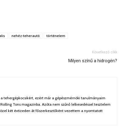
lis
nehéz-teherautó
történelem
Következő cikk
Milyen színű a hidrogén?
a tehergépkocsikért, ezért már a gépészmérnöki tanulmányaim
 Rolling Tons magazinba. Azóta nem szűnő lelkesedéssel tesztelem
özel két évtizeden át főszerkesztőként vezettem a nyomtatott