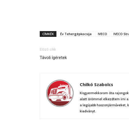
CÍMKÉK
Év Tehergépkocsija
IVECO
IVECO Stra
Előző cikk
Távoli ígéretek
Chilkó Szabolcs
Kisgyermekkorom óta rajongok 
alatt örömmel elkezdtem írni a
a legújabb haszonjárműveket, k
kiadványt.