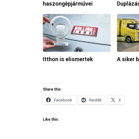
haszongépjárművei
Duplázá
Itthon
A
is
siker
elismertek
borítékolh
volt
Itthon is elismertek
A siker 
Share this:
Facebook
Reddit
X
Like this: