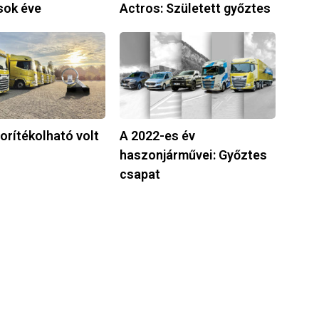
sok éve
Actros: Született győztes
győztes
A
2022-
ató
es
év
haszonjárművei:
Győztes
borítékolható volt
A 2022-es év
csapat
haszonjárművei: Győztes
csapat