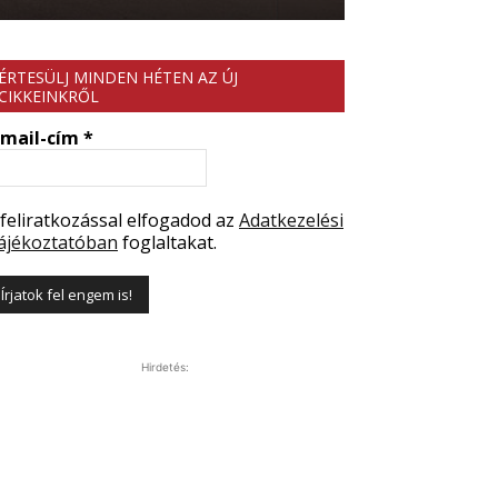
ÉRTESÜLJ MINDEN HÉTEN AZ ÚJ
CIKKEINKRŐL
-mail-cím
*
 feliratkozással elfogadod az
Adatkezelési
ájékoztatóban
foglaltakat.
Hirdetés: