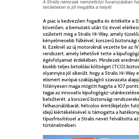
A Stralis nemcsak nemzetközi fuvarozásban has
területeken is jól megállta a helyét
A piac is kedvezően fogadta és értékelte a St
követően, a bemutató után tíz évvel elérkeze
született meg a Stralis Hi-Way, amely tüzel
kényelmesebb fülkéivel, korszerű biztonsági 
ki. Ezeknél az új motoroknál vezette be az
rendszert, amely lehetővé tette a kipufogó
égésfolyamat érdekében. Mindezek eredmény
kisebb teljes birtoklási költséget (TCO) bizt
olyannyira jól sikerült, hogy a Stralis Hi-Way
elismert európai szakújságíró szavazata alapj
fölényesen maga mögött hagyta a 107 pontta
tagjai az innovatív kipufogógáz-utánkezelés
belsőterét, a korszerű biztonsági rendszereke
felhasználóbarát, hétcolos érintőkijelzőn futó
idejű kiértékelésével is támogatta a hatéko
típusfrissítéssel a Stralis nevet felváltotta 
történelmében.