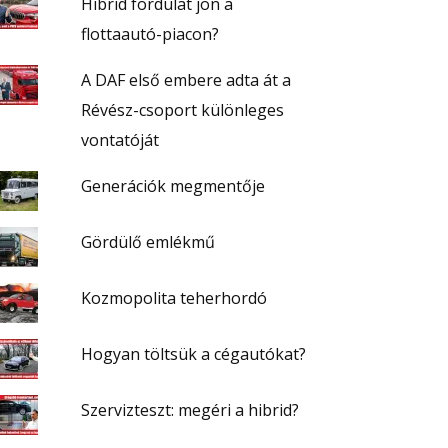
Hibrid fordulat jön a
flottaautó-piacon?
A DAF első embere adta át a
Révész-csoport különleges
vontatóját
Generációk megmentője
Gördülő emlékmű
Kozmopolita teherhordó
Hogyan töltsük a cégautókat?
Szervizteszt: megéri a hibrid?