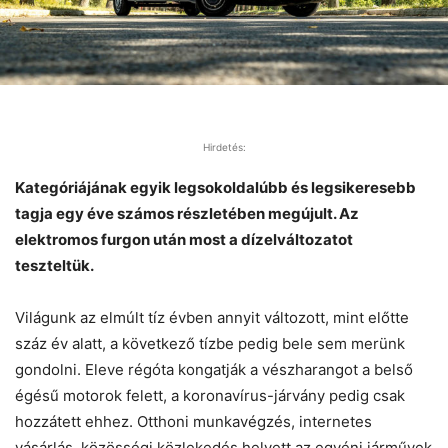
Hirdetés:
Kategóriájának egyik legsokoldalúbb és legsikeresebb
tagja egy éve számos részletében megújult. Az
elektromos furgon után most a dízelváltozatot
teszteltük.
Világunk az elmúlt tíz évben annyit változott, mint előtte
száz év alatt, a következő tízbe pedig bele sem merünk
gondolni. Eleve régóta kongatják a vészharangot a belső
égésű motorok felett, a koronavírus-járvány pedig csak
hozzátett ehhez. Otthoni munkavégzés, internetes
vásárlás, közösségi közlekedés helyett az egyéni járművek