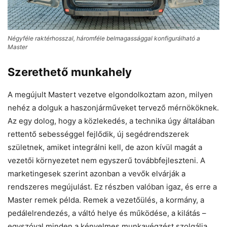
Négyféle raktérhosszal, háromféle belmagassággal konfigurálható a
Master
Szerethető munkahely
A megújult Mastert vezetve elgondolkoztam azon, milyen
nehéz a dolguk a haszonjárműveket tervező mérnököknek.
Az egy dolog, hogy a közlekedés, a technika úgy általában
rettentő sebességgel fejlődik, új segédrendszerek
születnek, amiket integrálni kell, de azon kívül magát a
vezetői környezetet nem egyszerű továbbfejleszteni. A
marketingesek szerint azonban a vevők elvárják a
rendszeres megújulást. Ez részben valóban igaz, és erre a
Master remek példa. Remek a vezetőülés, a kormány, a
pedálelrendezés, a váltó helye és működése, a kilátás –
egyszóval minden a kényelmes munkavégzést szolgálja