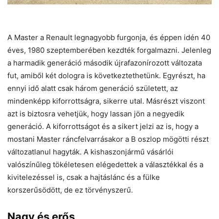
A Master a Renault legnagyobb furgonja, és éppen idén 40
éves, 1980 szeptemberében kezdték forgalmazni. Jelenleg
a harmadik generáció második újrafazonírozott változata
fut, amiből két dologra is következtethetünk. Egyrészt, ha
ennyi idő alatt csak három generáció született, az
mindenképp kiforrottságra, sikerre utal. Másrészt viszont
azt is biztosra vehetjük, hogy lassan jön a negyedik
generáció. A kiforrottságot és a sikert jelzi az is, hogy a
mostani Master ráncfelvarrásakor a B oszlop mögötti részt
változatlanul hagyták. A kishaszonjármű vásárlói
valószínűleg tökéletesen elégedettek a választékkal és a
kivitelezéssel is, csak a hajtáslánc és a fülke
korszerűsödött, de ez törvényszerű.
Nagy és erős