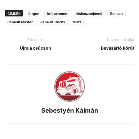
CÍMKÉK
furgon
infotainment
kishaszonjármű
Renault
Renault Master
Renault Trucks
teszt
Előző cikk
Következő cikk
Újra a csúcson
Bevásárló körút
Sebestyén Kálmán