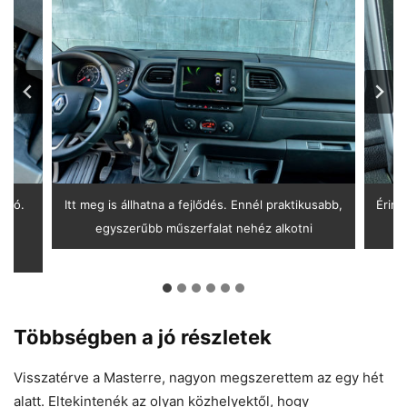
artó.
Itt meg is állhatna a fejlődés. Ennél praktikusabb,
Érint
m
egyszerűbb műszerfalat nehéz alkotni
Többségben a jó részletek
Visszatérve a Masterre, nagyon megszerettem az egy hét
alatt. Eltekintenék az olyan közhelyektől, hogy