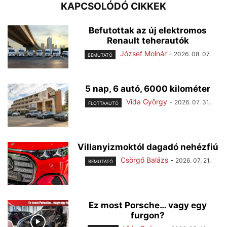
KAPCSOLÓDÓ CIKKEK
Befutottak az új elektromos
Renault teherautók
József Molnár
-
2026. 08. 07.
BEMUTATÓ
5 nap, 6 autó, 6000 kilométer
Vida György
-
2026. 07. 31.
FLOTTAAUTÓ
Villanyizmoktól dagadó nehézfiú
Csörgő Balázs
-
2026. 07. 21.
BEMUTATÓ
Ez most Porsche… vagy egy
furgon?