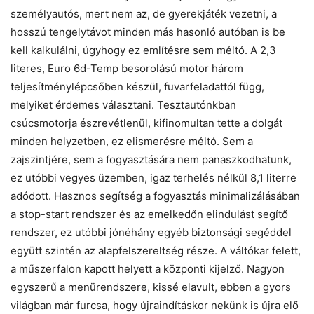
személyautós, mert nem az, de gyerekjáték vezetni, a
hosszú tengelytávot minden más hasonló autóban is be
kell kalkulálni, úgyhogy ez említésre sem méltó. A 2,3
literes, Euro 6d-Temp besorolású motor három
teljesítménylépcsőben készül, fuvarfeladattól függ,
melyiket érdemes választani. Tesztautónkban
csúcsmotorja észrevétlenül, kifinomultan tette a dolgát
minden helyzetben, ez elismerésre méltó. Sem a
zajszintjére, sem a fogyasztására nem panaszkodhatunk,
ez utóbbi vegyes üzemben, igaz terhelés nélkül 8,1 literre
adódott. Hasznos segítség a fogyasztás minimalizálásában
a stop-start rendszer és az emelkedőn elindulást segítő
rendszer, ez utóbbi jónéhány egyéb biztonsági segéddel
együtt szintén az alapfelszereltség része. A váltókar felett,
a műszerfalon kapott helyett a központi kijelző. Nagyon
egyszerű a menürendszere, kissé elavult, ebben a gyors
világban már furcsa, hogy újraindításkor nekünk is újra elő