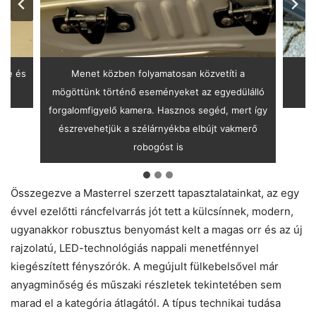
énye és
Menet közben folyamatosan közvetíti a
M
mögöttünk történő eseményeket az egyedülálló
forgalomfigyelő kamera. Hasznos segéd, mert így
észrevehetjük a szélárnyékba elbújt vakmerő
robogóst is
Összegezve a Masterrel szerzett tapasztalatainkat, az egy
évvel ezelőtti ráncfelvarrás jót tett a külcsínnek, modern,
ugyanakkor robusztus benyomást kelt a magas orr és az új
rajzolatú, LED-technológiás nappali menetfénnyel
kiegészített fényszórók. A megújult fülkebelsővel már
anyagminőség és műszaki részletek tekintetében sem
marad el a kategória átlagától. A típus technikai tudása