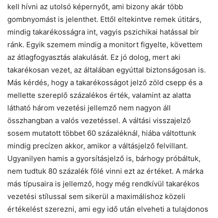
kell hívni az utolsó képernyőt, ami bizony akár több
gombnyomást is jelenthet. Ettől eltekintve remek útitárs,
mindig takarékosságra int, vagyis pszichikai hatással bír
ránk. Egyik szemem mindig a monitort figyelte, követtem
az átlagfogyasztás alakulását. Ez jó dolog, mert aki
takarékosan vezet, az általában egyúttal biztonságosan is.
Más kérdés, hogy a takarékosságot jelző zöld csepp és a
mellette szereplő százalékos érték, valamint az alatta
látható három vezetési jellemző nem nagyon áll
összhangban a valós vezetéssel. A váltási visszajelző
sosem mutatott többet 60 százaléknál, hiába váltottunk
mindig precízen akkor, amikor a váltásjelző felvillant.
Ugyanilyen hamis a gyorsításjelző is, bárhogy próbáltuk,
nem tudtuk 80 százalék fölé vinni ezt az értéket. A márka
más típusaira is jellemző, hogy még rendkívül takarékos
vezetési stílussal sem sikerül a maximálishoz közeli
értékelést szerezni, ami egy idő után elveheti a tulajdonos