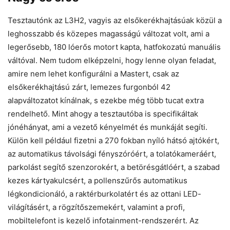
Tesztautónk az L3H2, vagyis az elsőkerékhajtásúak közül a
leghosszabb és közepes magasságú változat volt, ami a
legerősebb, 180 lóerős motort kapta, hatfokozatú manuális
váltóval. Nem tudom elképzelni, hogy lenne olyan feladat,
amire nem lehet konfigurálni a Mastert, csak az
elsőkerékhajtású zárt, lemezes furgonból 42
alapváltozatot kínálnak, s ezekbe még több tucat extra
rendelhető. Mint ahogy a tesztautóba is specifikáltak
jónéhányat, ami a vezető kényelmét és munkáját segíti.
Külön kell például fizetni a 270 fokban nyíló hátsó ajtókért,
az automatikus távolsági fényszóróért, a tolatókameráért,
parkolást segítő szenzorokért, a betörésgátlóért, a szabad
kezes kártyakulcsért, a pollenszűrős automatikus
légkondicionáló, a raktérburkolatért és az ottani LED-
világításért, a rögzítőszemekért, valamint a profi,
mobiltelefont is kezelő infotainment-rendszerért. Az