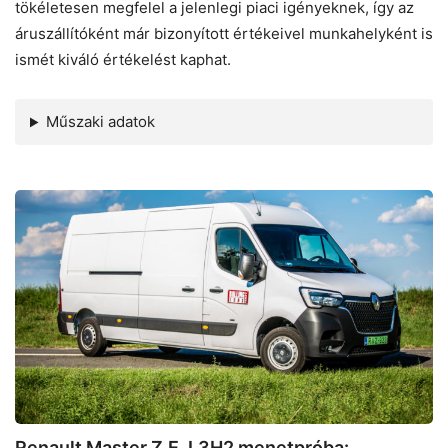
tökéletesen megfelel a jelenlegi piaci igényeknek, így az
áruszállítóként már bizonyított értékeivel munkahelyként is
ismét kiváló értékelést kaphat.
Műszaki adatok
Renault
Master
Z.E.
L3H2
menetpróba:
Mesterien
elektromos
Renault Master Z.E. L3H2 menetpróba: