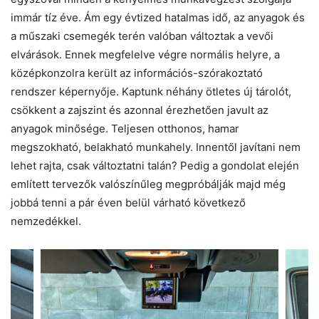
immár tíz éve. Ám egy évtized hatalmas idő, az anyagok és
a műszaki csemegék terén valóban változtak a vevői
elvárások. Ennek megfelelve végre normális helyre, a
középkonzolra került az információs-szórakoztató
rendszer képernyője. Kaptunk néhány ötletes új tárolót,
csökkent a zajszint és azonnal érezhetően javult az
anyagok minősége. Teljesen otthonos, hamar
megszokható, belakható munkahely. Innentől javítani nem
lehet rajta, csak változtatni talán? Pedig a gondolat elején
említett tervezők valószínűleg megpróbálják majd még
jobbá tenni a pár éven belül várható következő
nemzedékkel.