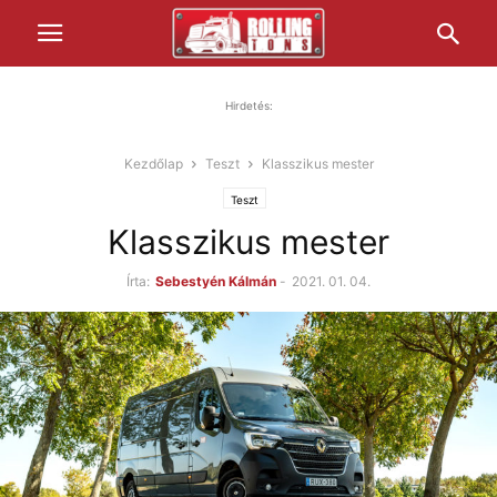
Hirdetés:
Kezdőlap
Teszt
Klasszikus mester
Teszt
Klasszikus mester
Írta:
Sebestyén Kálmán
-
2021. 01. 04.