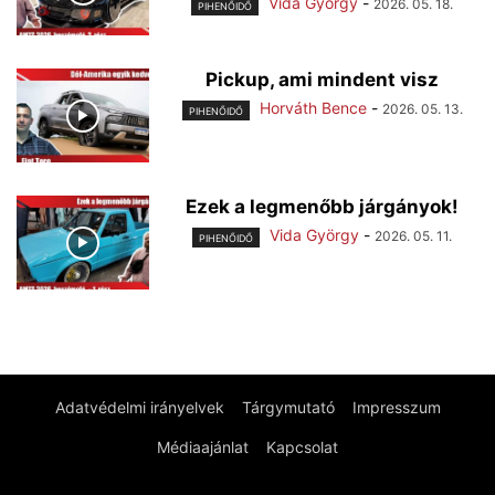
Vida György
-
2026. 05. 18.
PIHENŐIDŐ
Pickup, ami mindent visz
Horváth Bence
-
2026. 05. 13.
PIHENŐIDŐ
Ezek a legmenőbb járgányok!
Vida György
-
2026. 05. 11.
PIHENŐIDŐ
Adatvédelmi irányelvek
Tárgymutató
Impresszum
Médiaajánlat
Kapcsolat