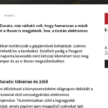
Hirdetés:
-Ducato, már várható volt, hogy hamarosan a másik
E
ot e-Boxer is megjelenik. Íme, a tisztán elektromos
úbban korlátozzák a gépjárművek behajtását, számos
A
tehetik be a kerekeiket. Emellett pedig a Peugeot
T
ű naponta kevesebb mint kétszáz kilométert tesz meg.
Jumper és az e-Boxer megszületéséhez.
Ducato: Udvarias és zöld
s időzítéssel a környezetvédelmi világnapon debütált a
fessional első sorozatgyártású elektromos
njárműve. Tisztelettudóan zöld a legnagyobb
ítójuk, amely papíron igen meggyőző számokat ígér.