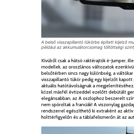
A belső visszapillantó tükörbe épített kijelző
például az akkumulátorcsomag töltöttségi szint
Kívülről csak a hátsó raktérajtók ë-Jumper, il
modellek, az oroszlános változatok ezenkívü
belsőtérben sincs nagy különbség, a váltókar 
visszapillantó tükör pedig egy kijelzőt kapot
aktuális hatótávolságnak a megjelenítéséhe
közel másfél évtizeddel ezelőtt debütált ge
elegánsabban, az A oszlophoz beszerelt szí
nem spóroltak a franciák! A viszonylag gazd
rendszerrel egészíthető ki extraként az aktí
holttérfigyelőn és a táblafelismerőn át az a