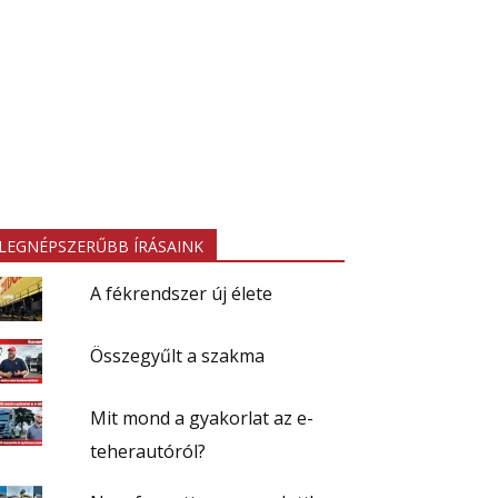
LEGNÉPSZERŰBB ÍRÁSAINK
A fékrendszer új élete
Összegyűlt a szakma
Mit mond a gyakorlat az e-
teherautóról?