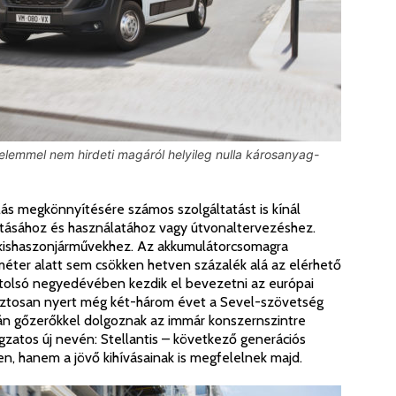
nelemmel nem hirdeti magáról helyileg nulla károsanyag-
llás megkönnyítésére számos szolgáltatást is kínál
sztásához és használatához vagy útvonaltervezéshez.
os kishaszonjárművekhez. Az akkumulátorcsomagra
ométer alatt sem csökken hetven százalék alá az elérhető
 utolsó negyedévében kezdik el bevezetni az európai
biztosan nyert még két-három évet a Sevel-szövetség
án gőzerőkkel dolgoznak az immár konszernszintre
atos új nevén: Stellantis – következő generációs
n, hanem a jövő kihívásainak is megfelelnek majd.