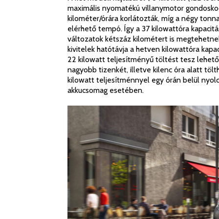
maximális nyomatékú villanymotor gondosko
kilométer/órára korlátozták, míg a négy ton
elérhető tempó. Így a 37 kilowattóra kapaci
változatok kétszáz kilométert is megtehetnek
kivitelek hatótávja a hetven kilowattóra kapac
22 kilowatt teljesítményű töltést tesz lehető
nagyobb tizenkét, illetve kilenc óra alatt töl
kilowatt teljesítménnyel egy órán belül nyol
akkucsomag esetében.