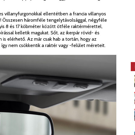
 villanyfurgonokkal ellentétben a francia villanyos
! Összesen háromféle tengelytávolsággal, négyféle
is 8 és 17 köbméter között ötféle raktérmérettel,
ással kelletik magukat. Sőt, az ikerpár rövid- és
en is elérhető. Az már csak hab a tortán, hogy az
így nem csökkentik a raktér vagy -felület méreteit.