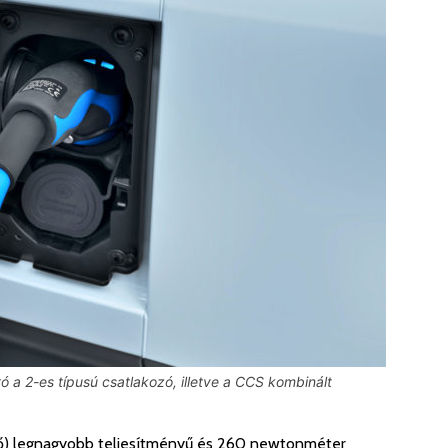
tó a 2-es típusú csatlakozó, illetve a CCS kombinált
erő) legnagyobb teljesítményű és 260 newtonméter