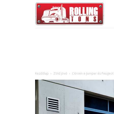
Kezdőlap
Zöld jövő
Citroën ë-Jumper és Peugeot 