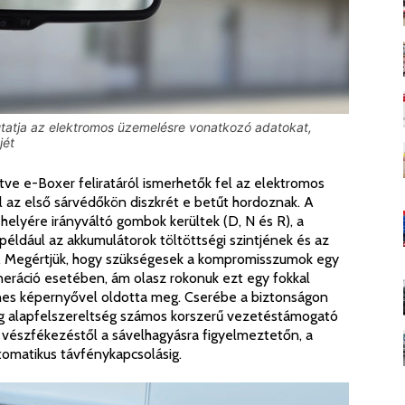
 mutatja az elektromos üzemelésre vonatkozó adatokat,
jét
letve e-Boxer feliratáról ismerhetők fel az elektromos
l az első sárvédőkön diszkrét e betűt hordoznak. A
helyére irányváltó gombok kerültek (D, N és R), a
t például az akkumulátorok töltöttségi szintjének és az
z. Megértjük, hogy szükségesek a kompromisszumok egy
neráció esetében, ám olasz rokonuk ezt egy fokkal
nes képernyővel oldotta meg. Cserébe a biztonságon
ag alapfelszereltség számos korszerű vezetéstámogató
v vészfékezéstől a sávelhagyásra figyelmeztetőn, a
utomatikus távfénykapcsolásig.