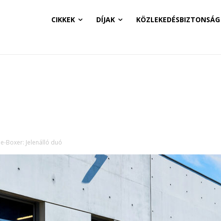
CIKKEK
DÍJAK
KÖZLEKEDÉSBIZTONSÁG
e-Boxer: Jelenálló duó