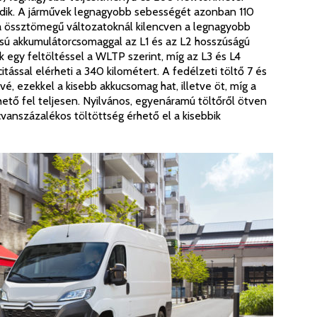
dik. A járművek legnagyobb sebességét azonban 110
na össztömegű változatoknál kilencven a legnagyobb
tású akkumulátorcsomaggal az L1 és az L2 hosszúságú
 egy feltöltéssel a WLTP szerint, míg az L3 és L4
itással elérheti a 340 kilométert. A fedélzeti töltő 7 és
vé, ezekkel a kisebb akkucsomag hat, illetve öt, míg a
thető fel teljesen. Nyilvános, egyenáramú töltőről ötven
cvanszázalékos töltöttség érhető el a kisebbik