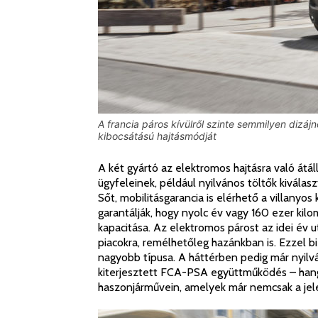
A francia páros kívülről szinte semmilyen dizáj
kibocsátású hajtásmódját
A két gyártó az elektromos hajtásra való átá
ügyfeleinek, például nyilvános töltők kivála
Sőt, mobilitásgarancia is elérhető a villany
garantálják, hogy nyolc év vagy 160 ezer kil
kapacitása. Az elektromos párost az idei év
piacokra, remélhetőleg hazánkban is. Ezzel 
nagyobb típusa. A háttérben pedig már nyilv
kiterjesztett FCA-PSA együttműködés – hangz
haszonjárművein, amelyek már nemcsak a jele