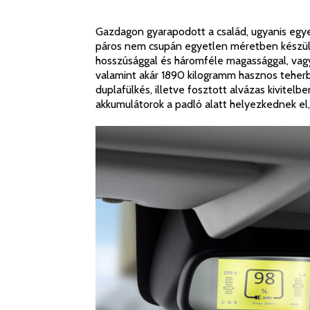
Gazdagon gyarapodott a család, ugyanis egyes
páros nem csupán egyetlen méretben készül
hosszúsággal és háromféle magassággal, vagy
valamint akár 1890 kilogramm hasznos teherbír
duplafülkés, illetve fosztott alvázas kivitelb
akkumulátorok a padló alatt helyezkednek el, 