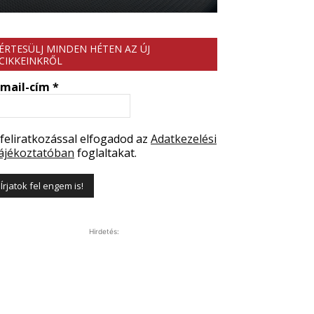
ÉRTESÜLJ MINDEN HÉTEN AZ ÚJ
CIKKEINKRŐL
-mail-cím
*
 feliratkozással elfogadod az
Adatkezelési
ájékoztatóban
foglaltakat.
Hirdetés: