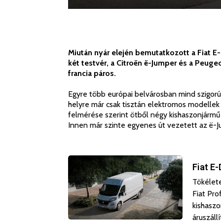
Miután nyár elején bemutatkozott a Fiat E
két testvér, a Citroën ë-Jumper és a Peuge
francia páros.
Egyre több európai belvárosban mind szigor
helyre már csak tisztán elektromos modellek 
felmérése szerint ötből négy kishaszonjárm
Innen már szinte egyenes út vezetett az ë-
Fiat
Fiat E-
E-
Tökélete
Ducato:
Fiat Pro
Udvarias
kishaszo
és
áruszáll
zöld