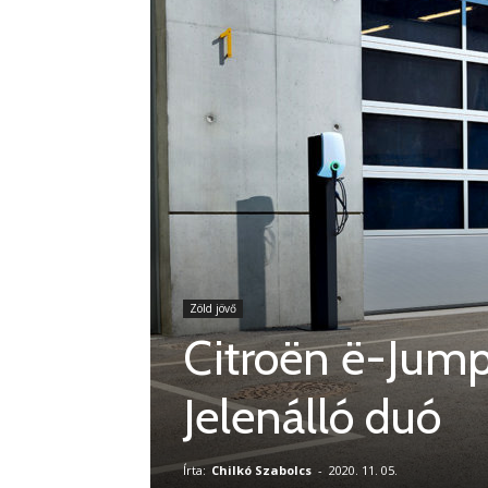
Zöld jövő
Citroën ë-Jump
Jelenálló duó
Írta:
Chilkó Szabolcs
-
2020. 11. 05.