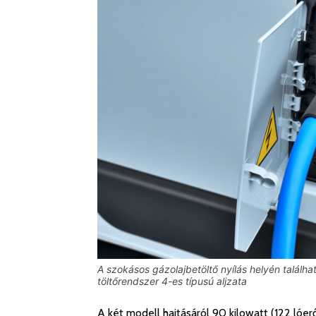
A szokásos gázolajbetöltő nyílás helyén találha
töltőrendszer 4-es típusú aljzata
A két modell hajtásáról 90 kilowatt (122 ló