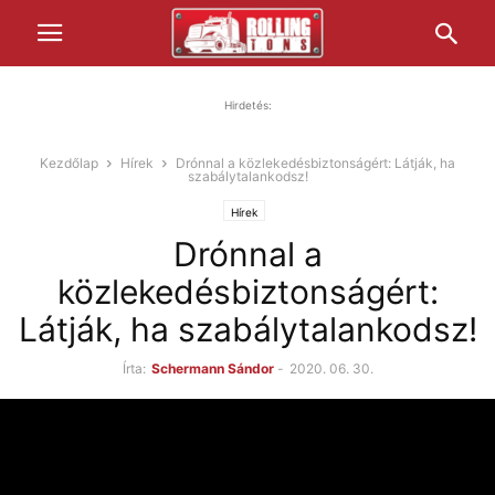
Hirdetés:
Kezdőlap
Hírek
Drónnal a közlekedésbiztonságért: Látják, ha
szabálytalankodsz!
Hírek
Drónnal a
közlekedésbiztonságért:
Látják, ha szabálytalankodsz!
Írta:
Schermann Sándor
-
2020. 06. 30.