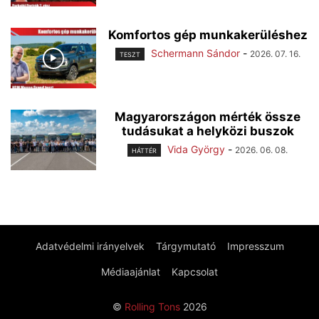
Komfortos gép munkakerüléshez
Schermann Sándor
-
2026. 07. 16.
TESZT
Magyarországon mérték össze
tudásukat a helyközi buszok
Vida György
-
2026. 06. 08.
HÁTTÉR
Adatvédelmi irányelvek
Tárgymutató
Impresszum
Médiaajánlat
Kapcsolat
©
Rolling Tons
2026