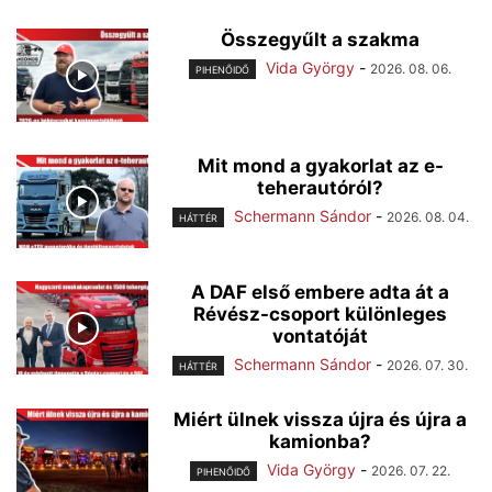
Összegyűlt a szakma
Vida György
-
2026. 08. 06.
PIHENŐIDŐ
Mit mond a gyakorlat az e-
teherautóról?
Schermann Sándor
-
2026. 08. 04.
HÁTTÉR
A DAF első embere adta át a
Révész-csoport különleges
vontatóját
Schermann Sándor
-
2026. 07. 30.
HÁTTÉR
Miért ülnek vissza újra és újra a
kamionba?
Vida György
-
2026. 07. 22.
PIHENŐIDŐ