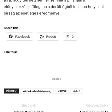
arra, hogy tényleg nem ér semmit a pillanatnyi
előnyszerzés – főleg, ha a derült égből lecsapó helyszíni
bírság az esetleges eredménye.
Share this:
Facebook
Reddit
X
Like this:
Hirdetés:
CÍMKÉK
közlekedésbiztonság
KRESZ
videó
Előző cikk
Következő cikk