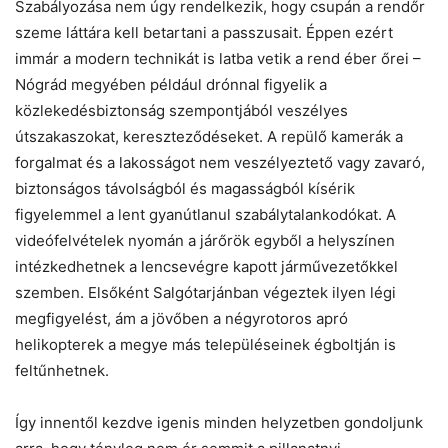
Szabályozása nem úgy rendelkezik, hogy csupán a rendőr
szeme láttára kell betartani a passzusait. Éppen ezért
immár a modern technikát is latba vetik a rend éber őrei –
Nógrád megyében például drónnal figyelik a
közlekedésbiztonság szempontjából veszélyes
útszakaszokat, kereszteződéseket. A repülő kamerák a
forgalmat és a lakosságot nem veszélyeztető vagy zavaró,
biztonságos távolságból és magasságból kísérik
figyelemmel a lent gyanútlanul szabálytalankodókat. A
videófelvételek nyomán a járőrök egyből a helyszínen
intézkedhetnek a lencsevégre kapott járművezetőkkel
szemben. Elsőként Salgótarjánban végeztek ilyen légi
megfigyelést, ám a jövőben a négyrotoros apró
helikopterek a megye más településeinek égboltján is
feltűnhetnek.
Így innentől kezdve igenis minden helyzetben gondoljunk