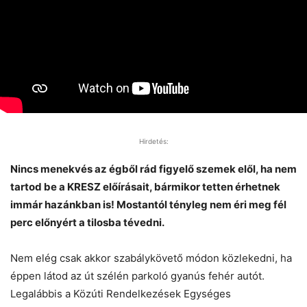
Hirdetés:
Nincs menekvés az égből rád figyelő szemek elől, ha nem
tartod be a KRESZ előírásait, bármikor tetten érhetnek
immár hazánkban is! Mostantól tényleg nem éri meg fél
perc előnyért a tilosba tévedni.
Nem elég csak akkor szabálykövető módon közlekedni, ha
éppen látod az út szélén parkoló gyanús fehér autót.
Legalábbis a Közúti Rendelkezések Egységes