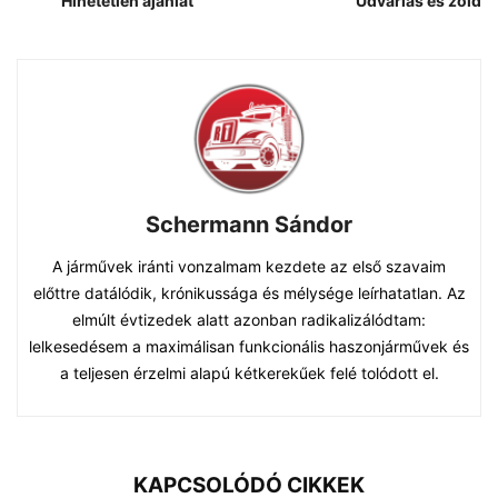
Hihetetlen ajánlat
Udvarias és zöld
Schermann Sándor
A járművek iránti vonzalmam kezdete az első szavaim
előttre datálódik, krónikussága és mélysége leírhatatlan. Az
elmúlt évtizedek alatt azonban radikalizálódtam:
lelkesedésem a maximálisan funkcionális haszonjárművek és
a teljesen érzelmi alapú kétkerekűek felé tolódott el.
KAPCSOLÓDÓ CIKKEK