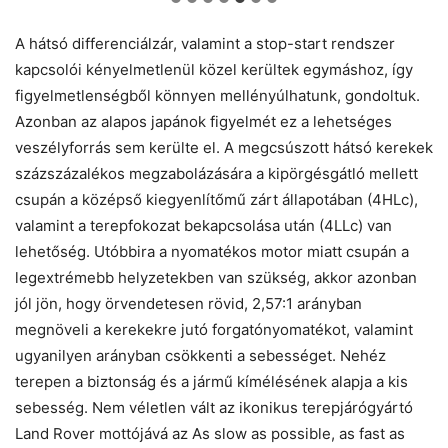
A hátsó differenciálzár, valamint a stop-start rendszer
kapcsolói kényelmetlenül közel kerültek egymáshoz, így
figyelmetlenségből könnyen mellényúlhatunk, gondoltuk.
Azonban az alapos japánok figyelmét ez a lehetséges
veszélyforrás sem kerülte el. A megcsúszott hátsó kerekek
százszázalékos megzabolázására a kipörgésgátló mellett
csupán a középső kiegyenlítőmű zárt állapotában (4HLc),
valamint a terepfokozat bekapcsolása után (4LLc) van
lehetőség. Utóbbira a nyomatékos motor miatt csupán a
legextrémebb helyzetekben van szükség, akkor azonban
jól jön, hogy örvendetesen rövid, 2,57:1 arányban
megnöveli a kerekekre jutó forgatónyomatékot, valamint
ugyanilyen arányban csökkenti a sebességet. Nehéz
terepen a biztonság és a jármű kímélésének alapja a kis
sebesség. Nem véletlen vált az ikonikus terepjárógyártó
Land Rover mottójává az As slow as possible, as fast as