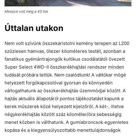
Messze volt még a 45 fok
Úttalan utakon
Nem volt szívünk összekaristolni kemény terepen az L200
szűziesen hamvas, ötezer kilométeres testét, azonban a
fanatikus gyémántrajongók kultikus csodálatától övezett
Super Select 4WD-II összkerékhajtási rendszer minden
tudását próbára tettük. Nem csalódtunk! A váltókar mögé
helyezett forgókapcsolóval gyorsan és könnyedén
váltogathatunk az összkerékhajtás üzemmódjai között. A
hajtás aktuális állapotáról pontos tájékoztatást kapunk a
kerek műszerek közé helyezett kijelzőről. A két-, illetve
négykerékhajtás között száz kilométer/óra sebességig
menet közben is válthatunk. A gumiabroncsok egyenletes
kopása és a kiegyensúlyozottabb menettulajdonságok