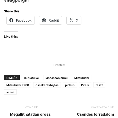
Share this:
Facebook
Reddit
X
Like this:
Hirdetés:
CÍMKÉK
duplafülke
kishaszonjármű
Mitsubishi
Mitsubishi L200
összkerékhajtás
pickup
Pirelli
teszt
videó
Előző cikk
Következő cikk
Megállíthatatlan orosz
Csendes forradalom