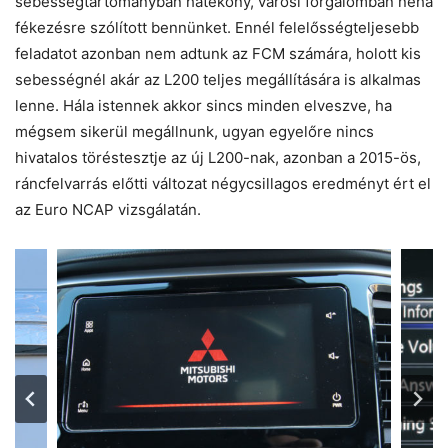
sebességtartományban hatékony, városi forgalomban néha
fékezésre szólított bennünket. Ennél felelősségteljesebb
feladatot azonban nem adtunk az FCM számára, holott kis
sebességnél akár az L200 teljes megállítására is alkalmas
lenne. Hála istennek akkor sincs minden elveszve, ha
mégsem sikerül megállnunk, ugyan egyelőre nincs
hivatalos töréstesztje az új L200-nak, azonban a 2015-ös,
ráncfelvarrás előtti változat négycsillagos eredményt ért el
az Euro NCAP vizsgálatán.