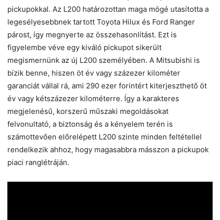
pickupokkal. Az L200 határozottan maga mögé utasította a
legesélyesebbnek tartott Toyota Hilux és Ford Ranger
párost, így megnyerte az összehasonlítást. Ezt is
figyelembe véve egy kiváló pickupot sikerült
megismernünk az új L200 személyében. A Mitsubishi is
bízik benne, hiszen öt év vagy százezer kilométer
garanciát vállal rá, ami 290 ezer forintért kiterjeszthető öt
év vagy kétszázezer kilométerre. Így a karakteres
megjelenésű, korszerű műszaki megoldásokat
felvonultató, a biztonság és a kényelem terén is
számottevően előrelépett L200 szinte minden feltétellel
rendelkezik ahhoz, hogy magasabbra másszon a pickupok
piaci ranglétráján.