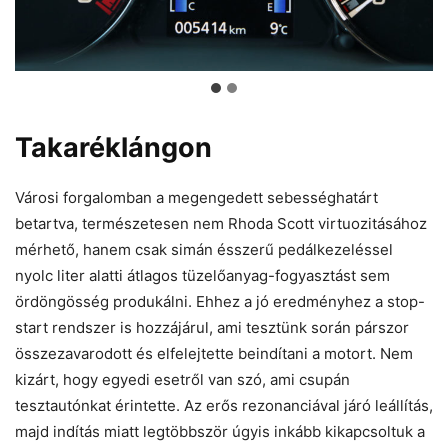
Takaréklángon
Városi forgalomban a megengedett sebességhatárt
betartva, természetesen nem Rhoda Scott virtuozitásához
mérhető, hanem csak simán ésszerű pedálkezeléssel
nyolc liter alatti átlagos tüzelőanyag-fogyasztást sem
ördöngösség produkálni. Ehhez a jó eredményhez a stop-
start rendszer is hozzájárul, ami tesztünk során párszor
összezavarodott és elfelejtette beindítani a motort. Nem
kizárt, hogy egyedi esetről van szó, ami csupán
tesztautónkat érintette. Az erős rezonanciával járó leállítás,
majd indítás miatt legtöbbször úgyis inkább kikapcsoltuk a