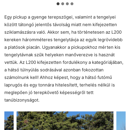
Egy pickup a gyenge terepszögei, valamint a tengelyei
között tátongó jelentős távolság miatt nem kifejezetten
sziklamászásra való. Akkor sem, ha történetesen az L200
kereken háromméteres tengelytávja az egyik legrövidebb
a platósok piacán. Ugyanakkor a pickupokhoz mérten kis
tengelytávnak szűk helyeken manőverezve is hasznát
vettük. Az L200 kifejezetten fordulékony a kategóriájában,
a hátsó túlnyúlás sodrásával azonban fokozottan
számolnunk kell! Ahhoz képest, hogy a hátsó futómű
laprugós és egy tonnára hitelesített, terhelés nélkül is
meglepően jó terepkövető képességről tett
tanúbizonyságot.