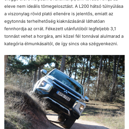
eleve nem ideális tömegelosztást. A L200 hátsó túlnyúlása
a viszonylag rövid plató ellenére is jelentős, emiatt az
egytonnás terhelhetőség kiaknázásánál láthatóan
fennhordja az orrát. Fékezett utánfutóból legfeljebb 3,1
tonnást vehet a horgára, ami közel fél tonnával alulmarad a
kategória élmunkásaitól, de így sincs oka szégyenkezni.