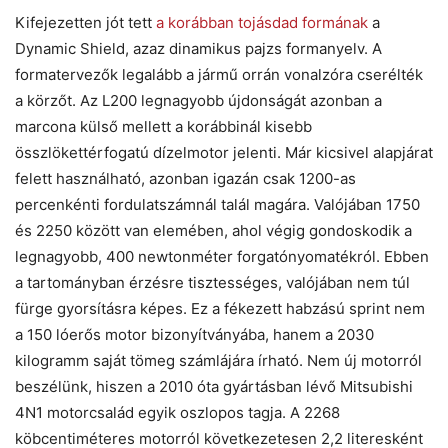
Kifejezetten jót tett
a korábban tojásdad formának
a
Dynamic Shield, azaz dinamikus pajzs formanyelv. A
formatervezők legalább a jármű orrán vonalzóra cserélték
a körzőt. Az L200 legnagyobb újdonságát azonban a
marcona külső mellett a korábbinál kisebb
összlökettérfogatú dízelmotor jelenti. Már kicsivel alapjárat
felett használható, azonban igazán csak 1200-as
percenkénti fordulatszámnál talál magára. Valójában 1750
és 2250 között van elemében, ahol végig gondoskodik a
legnagyobb, 400 newtonméter forgatónyomatékról. Ebben
a tartományban érzésre tisztességes, valójában nem túl
fürge gyorsításra képes. Ez a fékezett habzású sprint nem
a 150 lóerős motor bizonyítványába, hanem a 2030
kilogramm saját tömeg számlájára írható. Nem új motorról
beszélünk, hiszen a 2010 óta gyártásban lévő Mitsubishi
4N1 motorcsalád egyik oszlopos tagja. A 2268
köbcentiméteres motorról következetesen 2,2 literesként