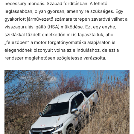
necessary mondás. Szabad fordításban: A lehető
leglassabban, olyan gyorsan, amennyire szükséges. Egy
gyakorlott járművezető számára terepen zavaróvá válhat a
visszagurulás-gátló (HSA) működése. Ezt egy enyhe,
sziklákkal tűzdelt emelkedőn mi is tapasztaltuk, ahol
„felezőben” a motor forgatónyomatéka alapjáraton is
elegendőnek bizonyult volna az elinduláshoz, de ezt a
rendszer meglehetősen szögletessé varázsolta.