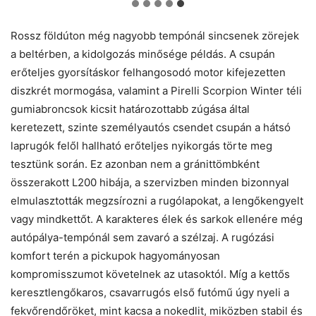
Rossz földúton még nagyobb tempónál sincsenek zörejek
a beltérben, a kidolgozás minősége példás. A csupán
erőteljes gyorsításkor felhangosodó motor kifejezetten
diszkrét mormogása, valamint a Pirelli Scorpion Winter téli
gumiabroncsok kicsit határozottabb zúgása által
keretezett, szinte személyautós csendet csupán a hátsó
laprugók felől hallható erőteljes nyikorgás törte meg
tesztünk során. Ez azonban nem a gránittömbként
összerakott L200 hibája, a szervizben minden bizonnyal
elmulasztották megzsírozni a rugólapokat, a lengőkengyelt
vagy mindkettőt. A karakteres élek és sarkok ellenére még
autópálya-tempónál sem zavaró a szélzaj. A rugózási
komfort terén a pickupok hagyományosan
kompromisszumot követelnek az utasoktól. Míg a kettős
keresztlengőkaros, csavarrugós első futómű úgy nyeli a
fekvőrendőröket, mint kacsa a nokedlit, miközben stabil és