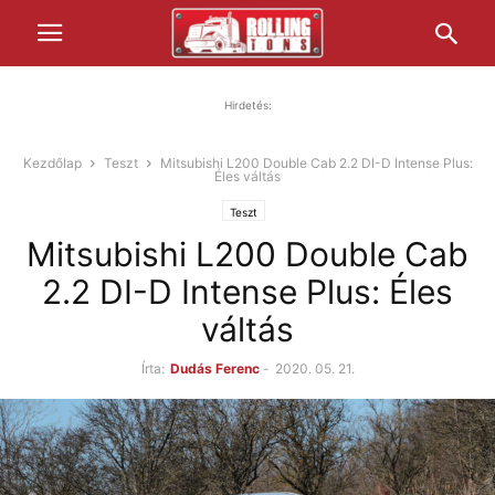
Hirdetés:
Kezdőlap
Teszt
Mitsubishi L200 Double Cab 2.2 DI-D Intense Plus:
Éles váltás
Teszt
Mitsubishi L200 Double Cab
2.2 DI-D Intense Plus: Éles
váltás
Írta:
Dudás Ferenc
-
2020. 05. 21.