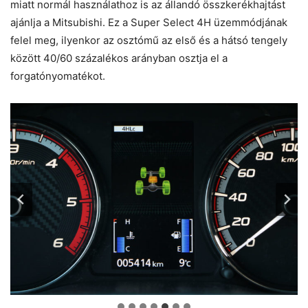
miatt normál használathoz is az állandó összkerékhajtást
ajánlja a Mitsubishi. Ez a Super Select 4H üzemmódjának
felel meg, ilyenkor az osztómű az első és a hátsó tengely
között 40/60 százalékos arányban osztja el a
forgatónyomatékot.