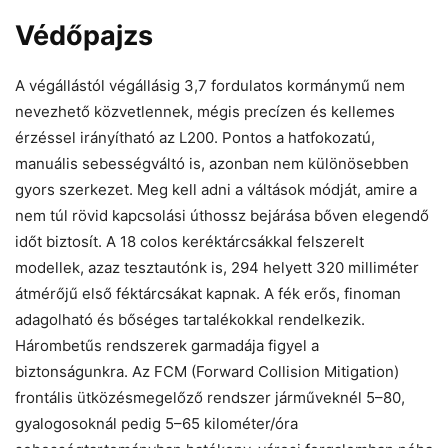
Védőpajzs
A végállástól végállásig 3,7 fordulatos kormánymű nem
nevezhető közvetlennek, mégis precízen és kellemes
érzéssel irányítható az L200. Pontos a hatfokozatú,
manuális sebességváltó is, azonban nem különösebben
gyors szerkezet. Meg kell adni a váltások módját, amire a
nem túl rövid kapcsolási úthossz bejárása bőven elegendő
időt biztosít. A 18 colos keréktárcsákkal felszerelt
modellek, azaz tesztautónk is, 294 helyett 320 milliméter
átmérőjű első féktárcsákat kapnak. A fék erős, finoman
adagolható és bőséges tartalékokkal rendelkezik.
Hárombetűs rendszerek garmadája figyel a
biztonságunkra. Az FCM (Forward Collision Mitigation)
frontális ütközésmegelőző rendszer járműveknél 5–80,
gyalogosoknál pedig 5–65 kilométer/óra