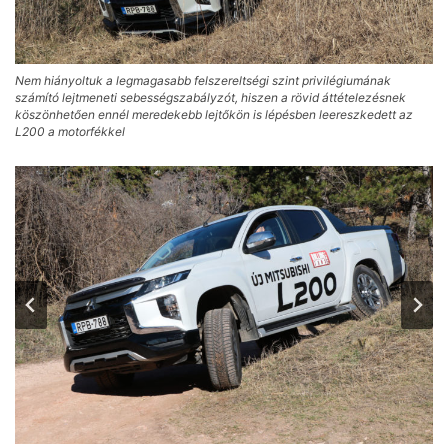
Nem hiányoltuk a legmagasabb felszereltségi szint privilégiumának
számító lejtmeneti sebességszabályzót, hiszen a rövid áttételezésnek
köszönhetően ennél meredekebb lejtőkön is lépésben leereszkedett az
L200 a motorfékkel