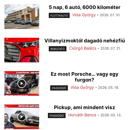
5 nap, 6 autó, 6000 kilométer
Vida György
-
2026. 07. 31.
FLOTTAAUTÓ
Villanyizmoktól dagadó nehézfiú
Csörgő Balázs
-
2026. 07. 21.
BEMUTATÓ
Ez most Porsche… vagy egy
furgon?
Vida György
-
2026. 05. 18.
PIHENŐIDŐ
Pickup, ami mindent visz
Horváth Bence
-
2026. 05. 13.
PIHENŐIDŐ