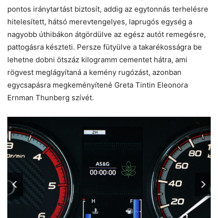
pontos iránytartást biztosít, addig az egytonnás terhelésre
hitelesített, hátsó merevtengelyes, laprugós egység a
nagyobb úthibákon átgördülve az egész autót remegésre,
pattogásra készteti. Persze fütyülve a takarékosságra be
lehetne dobni ötszáz kilogramm cementet hátra, ami
rögvest meglágyítaná a kemény rugózást, azonban
egycsapásra megkeményítené Greta Tintin Eleonora
Ernman Thunberg szívét.