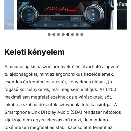
Keleti kényelem
A manapság kishaszonjárművektől is elvárható alapvető
tulajdonságokat, mint az ergonomikus kezelőelemek,
csendes és komfortos utastér, kényelmes ülések, jó
fogású kormánykerék, már meg sem említjük. Az L200
maximálisan megfelel ezeknek az elvárásoknak, sőt,
inkább a szabadidő-autók színvonala felé kacsintgat. A
Smartphone Link Display Audio (SDA) rendszer hétcolos
kijelzője nem egy szélesvásznú mozi, de mindenre
tökéletesen megfelel és stabil kapcsolatot teremt az