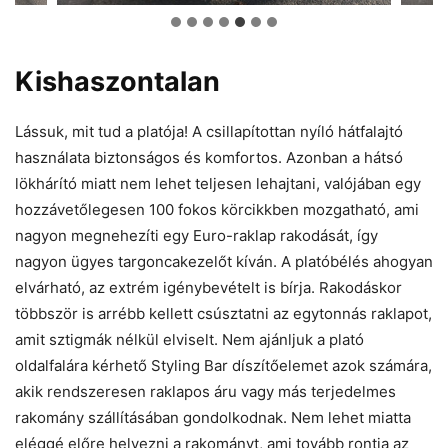
Kishaszontalan
Lássuk, mit tud a platója! A csillapítottan nyíló hátfalajtó
használata biztonságos és komfortos. Azonban a hátsó
lökhárító miatt nem lehet teljesen lehajtani, valójában egy
hozzávetőlegesen 100 fokos körcikkben mozgatható, ami
nagyon megnehezíti egy Euro-raklap rakodását, így
nagyon ügyes targoncakezelőt kíván. A platóbélés ahogyan
elvárható, az extrém igénybevételt is bírja. Rakodáskor
többször is arrébb kellett csúsztatni az egytonnás raklapot,
amit sztigmák nélkül elviselt. Nem ajánljuk a plató
oldalfalára kérhető Styling Bar díszítőelemet azok számára,
akik rendszeresen raklapos áru vagy más terjedelmes
rakomány szállításában gondolkodnak. Nem lehet miatta
eléggé előre helyezni a rakományt, ami tovább rontja az