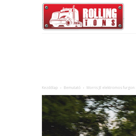
Kezdőlap
Bemutató
Morris JE elektromos furgon: