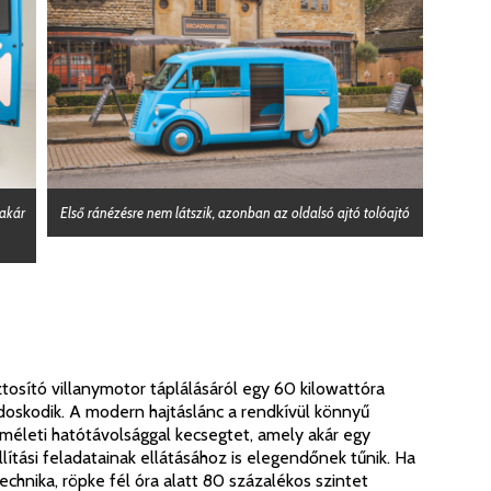
 akár
Első ránézésre nem látszik, azonban az oldalsó ajtó tolóajtó
tosító villanymotor táplálásáról egy 60 kilowattóra
oskodik. A modern hajtáslánc a rendkívül könnyű
életi hatótávolsággal kecsegtet, amely akár egy
ási feladatainak ellátásához is elegendőnek tűnik. Ha
chnika, röpke fél óra alatt 80 százalékos szintet