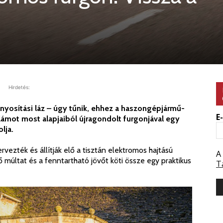
Hirdetés:
lanyosítási láz – úgy tűnik, ehhez a haszongépjármű-
E
llámot most alapjaiból újragondolt furgonjával egy
lja.
vezték és állítják elő a tisztán elektromos hajtású
A
 múltat és a fenntartható jövőt köti össze egy praktikus
T