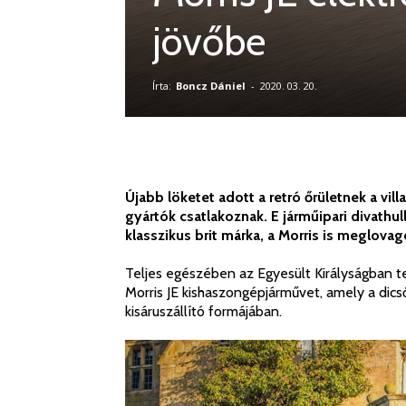
jövőbe
Írta:
Boncz Dániel
-
2020. 03. 20.
Újabb löketet adott a retró őrületnek a vil
gyártók csatlakoznak. E járműipari divathu
klasszikus brit márka, a Morris is meglovago
Teljes egészében az Egyesült Királyságban ter
Morris JE kishaszongépjárművet, amely a dicső
kisáruszállító formájában.