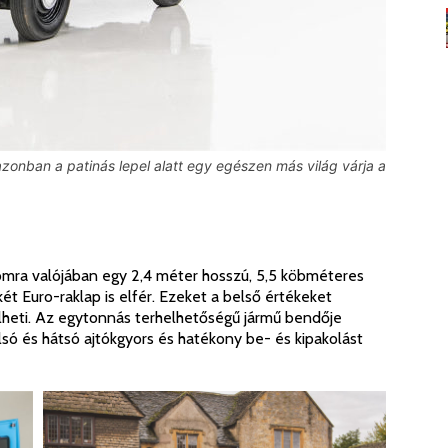
 azonban a patinás lepel alatt egy egészen más világ várja a
yomra valójában egy 2,4 méter hosszú, 5,5 köbméteres
ét Euro-raklap is elfér. Ezeket a belső értékeket
lheti. Az egytonnás terhelhetőségű jármű bendője
lsó és hátsó ajtókgyors és hatékony be- és kipakolást