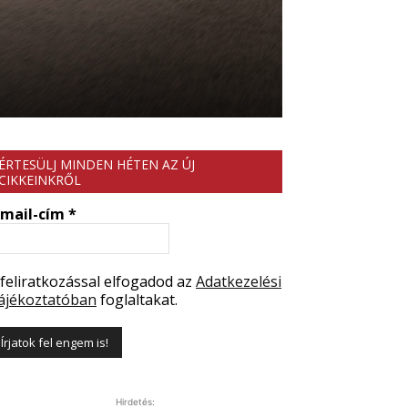
ÉRTESÜLJ MINDEN HÉTEN AZ ÚJ
CIKKEINKRŐL
-mail-cím
*
 feliratkozással elfogadod az
Adatkezelési
ájékoztatóban
foglaltakat.
Hirdetés: