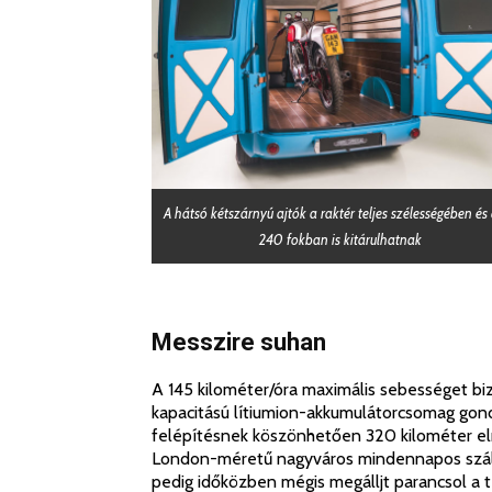
A hátsó kétszárnyú ajtók a raktér teljes szélességében és
240 fokban is kitárulhatnak
Messzire suhan
A 145 kilométer/óra maximális sebességet biz
kapacitású lítiumion-akkumulátorcsomag gond
felépítésnek köszönhetően 320 kilométer elm
London-méretű nagyváros mindennapos szállít
pedig időközben mégis megálljt parancsol a te