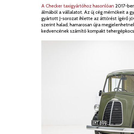
A Checker taxigyártóhoz hasonlóan
2017-ben 
álmából a vállalatot. Az új cég mérnökeit a g
gyártott J-sorozat ihlette az áttörést ígér
szerint halad, hamarosan újra megjelenhetne
kedvencének számító kompakt tehergépkocsi