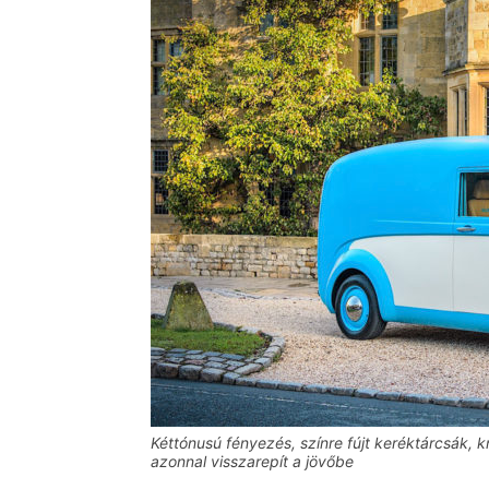
Kéttónusú fényezés, színre fújt keréktárcsák, 
azonnal visszarepít a jövőbe