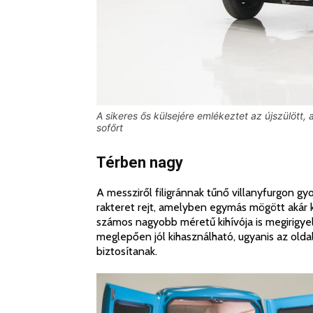
A sikeres ős külsejére emlékeztet az újszülött,
sofőrt
Térben nagy
A messziről filigránnak tűnő villanyfurgon g
rakteret rejt, amelyben egymás mögött akár k
számos nagyobb méretű kihívója is megirigye
meglepően jól kihasználható, ugyanis az olda
biztosítanak.