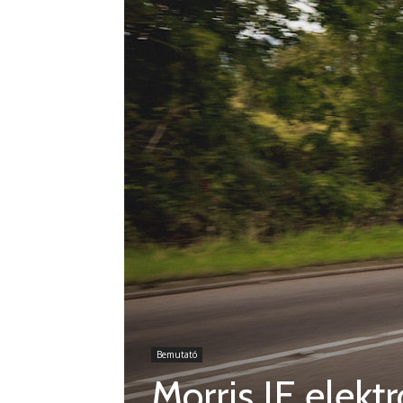
Bemutató
Morris JE elekt