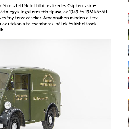
ébresztették fel több évtizedes Csipkerózsika-
yártó egyik legsikeresebb típusa, az 1949 és 1961 között
ő jövevény tervezésekor. Amennyiben minden a terv
k az utakon a tejesemberek, pékek és kisboltosok
k.