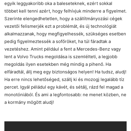
egyik leggyakoribb oka a baleseteknek, ezért sokkal
többet kell tenni azért, hogy felhívjuk minderre a figyelmet.
Szerinte elengedhetetlen, hogy a szállítmányozási cégek
vezetői felismerjék ezt a problémát, és új technológiát
alkalmazzanak, hogy megfigyelhessék, szükséges esetben
pedig figyelmeztessék a sofőröket, ha túl fáradtak a
vezetéshez. Amint például a fent a Mercedes-Benz vagy
lent a Volvo Trucks megoldása is szemlélteti, a legjobb
megoldás ilyen esetekben még mindig a pihenő. Ha
elfáradtál, állj meg egy biztonságos helyen! Ha tudsz, aludj!
Ha erre nincs lehetőséged, szállj ki és mozogj legalább tíz
percet. Igyál péládul egy kávét, és sétálj, rázd fel magad a
monotóniából. És ami a legfontosabb: ne menet közben, ne
a kormány mögött aludj!