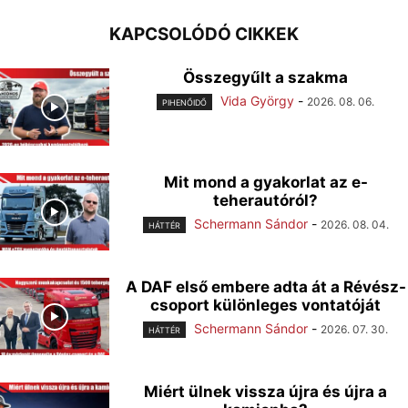
KAPCSOLÓDÓ CIKKEK
Összegyűlt a szakma
Vida György
-
2026. 08. 06.
PIHENŐIDŐ
Mit mond a gyakorlat az e-
teherautóról?
Schermann Sándor
-
2026. 08. 04.
HÁTTÉR
A DAF első embere adta át a Révész-
csoport különleges vontatóját
Schermann Sándor
-
2026. 07. 30.
HÁTTÉR
Miért ülnek vissza újra és újra a