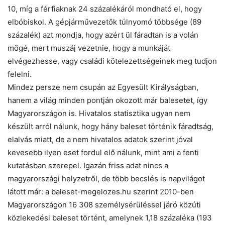
10, míg a férfiaknak 24 százalékáról mondható el, hogy
elbóbiskol. A gépjárművezetők túlnyomó többsége (89
százalék) azt mondja, hogy azért ül fáradtan is a volán
mögé, mert muszáj vezetnie, hogy a munkáját
elvégezhesse, vagy családi kötelezettségeinek meg tudjon
felelni.
Mindez persze nem csupán az Egyesült Királyságban,
hanem a világ minden pontján okozott már balesetet, így
Magyarországon is. Hivatalos statisztika ugyan nem
készült arról nálunk, hogy hány baleset történik fáradtság,
elalvás miatt, de a nem hivatalos adatok szerint jóval
kevesebb ilyen eset fordul elő nálunk, mint ami a fenti
kutatásban szerepel. Igazán friss adat nincs a
magyarországi helyzetről, de több becslés is napvilágot
látott már: a baleset-megelozes.hu szerint 2010-ben
Magyarországon 16 308 személysérüléssel járó közúti
közlekedési baleset történt, amelynek 1,18 százaléka (193