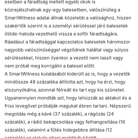
esetben a fáradtság mellett egyéb okok is
közrejátszhatnak egy-egy balesetben, valószínűleg a
SmartWitness adatai állnak közelebb a valósághoz, hiszen
szakértők szerint is a személyi sérüléssel járó balesetek
ötöde-hatoda vezethető vissza a sofőr fáradtságára.
Ráadásul a fáradtsággal kapcsolatos balesetek háromszor
nagyobb valószínűséggel végződnek halállal vagy súlyos
sérülésekkel, hiszen ilyenkor a vezető nem lassít vagy
nem próbál meg korrigálni a baleset előtt.
A SmartWitness kutatásából kiderült az is, hogy a vezetők
mindössze 48 százaléka állította azt, hogy ha érzi, hogy
elszunyókálna, azonnal félreáll és tart egy kis szünetet.
Ugyanennyien mondták azt, hogy lehúzzák az ablakot és a
friss levegővel próbálják magukat ébren tartani. Népszerű
megoldás még a kávé (37 százalék), a rágózás (24
százalék), a rádió bekapcsolása vagy felhangosítása (16
százalék), valamint a fűtés hidegebbre állítása (12
százalék) az elalvás elleni praktikák között.