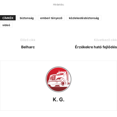
Hirdetés:
CÍMKÉK
biztonság
emberi tényező
közlekedésbiztonság
videó
Előző cikk
Következő cikk
Belharc
Érzékekre ható fejlődés
K. G.