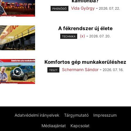
kamionba?
Vida György
-
2026. 07. 22.
PIHENŐIDŐ
A fékrendszer új élete
(x)
-
2026. 07. 20.
TECHNIKA
Komfortos gép munkakerüléshez
Schermann Sándor
-
2026. 07. 16.
TESZT
Adatvédelmi irányelvek
Tárgymutató
Impresszum
Médiaajánlat
Kapcsolat