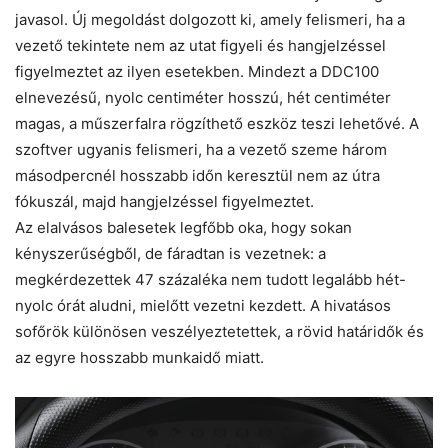
javasol. Új megoldást dolgozott ki, amely felismeri, ha a
vezető tekintete nem az utat figyeli és hangjelzéssel
figyelmeztet az ilyen esetekben. Mindezt a DDC100
elnevezésű, nyolc centiméter hosszú, hét centiméter
magas, a műszerfalra rögzíthető eszköz teszi lehetővé. A
szoftver ugyanis felismeri, ha a vezető szeme három
másodpercnél hosszabb időn keresztül nem az útra
fókuszál, majd hangjelzéssel figyelmeztet.
Az elalvásos balesetek legfőbb oka, hogy sokan
kényszerűségből, de fáradtan is vezetnek: a
megkérdezettek 47 százaléka nem tudott legalább hét-
nyolc órát aludni, mielőtt vezetni kezdett. A hivatásos
sofőrök különösen veszélyeztetettek, a rövid határidők és
az egyre hosszabb munkaidő miatt.