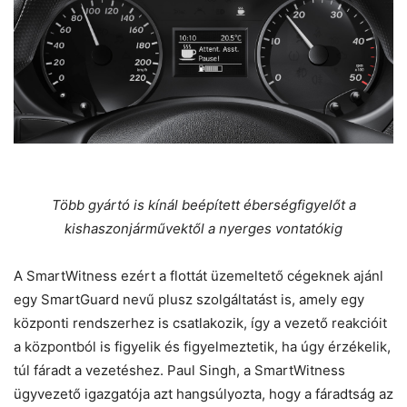
Több gyártó is kínál beépített éberségfigyelőt a
kishaszonjárművektől a nyerges vontatókig
A SmartWitness ezért a flottát üzemeltető cégeknek ajánl
egy SmartGuard nevű plusz szolgáltatást is, amely egy
központi rendszerhez is csatlakozik, így a vezető reakcióit
a központból is figyelik és figyelmeztetik, ha úgy érzékelik,
túl fáradt a vezetéshez. Paul Singh, a SmartWitness
ügyvezető igazgatója azt hangsúlyozta, hogy a fáradtság az