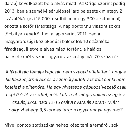
darab) következett be elalvás miatt. Az Origo szerint pedig
2013-ban a személyi sérüléssel járó balesetek mintegy 2
százalékát (évi 15 000 esetből mintegy 300 alkalommal)
okozta a sofőr fáradtsága. A napidoktor.hu viszont sokkal
több ilyen esetről tud: a lap szerint 2011-ben a
magyarországi közlekedési balesetek 10 százaléka
fáradtság, illetve elalvás miatt történt, a halálos
baleseteknél viszont ugyanez az arány már 20 százalék.
A fáradtság témája kapcsán nem szabad elfelejteni, hogy a
kishaszonjárművek és a személyautók vezetőit senki nem
kötelezi a pihenőre. Ha egy hivatásos gépkocsivezető csak
napi 9 órát vezethet, miért utaznak mégis sokan az egész
családjukkal napi 12-16 órát a nyaralás során? Miért
dolgozhat egy 3,5 tonnás furgon ugyanennyit egy nap?
Mivel pontos statisztikát nehéz készíteni a témáról, sok