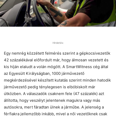
Hirdetés:
Egy nemrég közzétett felmérés szerint a gépkocsivezetők
42 százalékával előfordult már, hogy álmosan vezetett és
kis híján elaludt a volán mögött. A SmartWitness cég által
az Egyesült Királyságban, 1000 járművezető
megkérdezésével készített kutatás szerint minden hatodik
járművezető pedig ténylegesen is elbóbiskolt már
útközben. A válaszadók csaknem fele (47 százalék) azt
állította, hogy veszélyt jelentenek magukra vagy más
autósokra, mert fáradtan ülnek a járműbe. A jelenség a
férfiakra jellemzőbb inkább, mivel a női vezetőknek csak