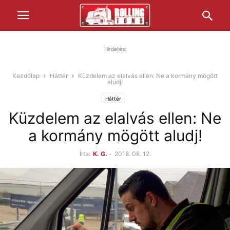
Hirdetés:
Kezdőlap
Háttér
Küzdelem az elalvás ellen: Ne a kormány mögött
aludj!
Háttér
Küzdelem az elalvás ellen: Ne
a kormány mögött aludj!
Írta:
K. G.
-
2018. 08. 12.