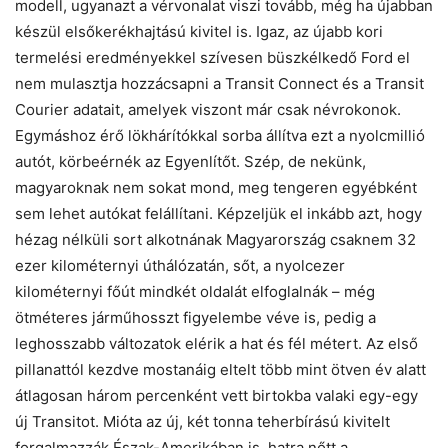
modell, ugyanazt a vérvonalat viszi tovább, még ha újabban
készül elsőkerékhajtású kivitel is. Igaz, az újabb kori
termelési eredményekkel szívesen büszkélkedő Ford el
nem mulasztja hozzácsapni a Transit Connect és a Transit
Courier adatait, amelyek viszont már csak névrokonok.
Egymáshoz érő lökhárítókkal sorba állítva ezt a nyolcmillió
autót, körbeérnék az Egyenlítőt. Szép, de nekünk,
magyaroknak nem sokat mond, meg tengeren egyébként
sem lehet autókat felállítani. Képzeljük el inkább azt, hogy
hézag nélküli sort alkotnának Magyarország csaknem 32
ezer kilométernyi úthálózatán, sőt, a nyolcezer
kilométernyi főút mindkét oldalát elfoglalnák – még
ötméteres járműhosszt figyelembe véve is, pedig a
leghosszabb változatok elérik a hat és fél métert. Az első
pillanattól kezdve mostanáig eltelt több mint ötven év alatt
átlagosan három percenként vett birtokba valaki egy-egy
új Transitot. Mióta az új, két tonna teherbírású kivitelt
forgalmazzák Észak-Amerikában is, hatra nőtt a