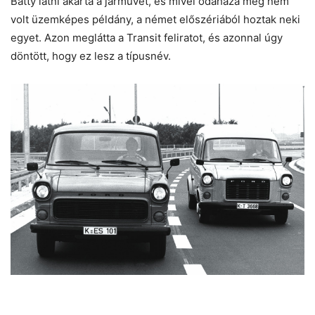
Batty látni akarta a járművet, és mivel odahaza még nem
volt üzemképes példány, a német előszériából hoztak neki
egyet. Azon meglátta a Transit feliratot, és azonnal úgy
döntött, hogy ez lesz a típusnév.