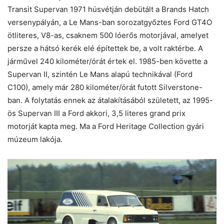
Transit Supervan 1971 húsvétján debütált a Brands Hatch
versenypályán, a Le Mans-ban sorozatgyőztes Ford GT4O
ötliteres, V8-as, csaknem 500 lóerős motorjával, amelyet
persze a hátsó kerék elé építettek be, a volt raktérbe. A
járművel 240 kilométer/órát értek el. 1985-ben követte a
Supervan II, szintén Le Mans alapú technikával (Ford
C100), amely már 280 kilométer/órát futott Silverstone-
ban. A folytatás ennek az átalakításából született, az 1995-
ös Supervan III a Ford akkori, 3,5 literes grand prix
motorját kapta meg. Ma a Ford Heritage Collection gyári
múzeum lakója.