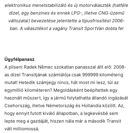
elektronikus menetstabilizáló és új motorválaszték (hatféle
dízel, egy benzines és ennek LPG-, illetve CNG-üzemű
változatai) bevezetése jelentette a típusfrissítést 2006-
ban. A választékot a vagány Transit SportVan dobta fel
Ügyfélpanasz
A pilseni Radek Němec szokatlan panasszal állt elő: 2008-
as dízel Transitjának számlálója csak 999999 kilométerig
mutat! Hetedik számjegy nincs, hát most mi lesz, túl az
egymillió kilométeren? Megoldásként beépítettek egy
használt műszert, így a jármű folytathatta állandó ingázását
Csehország, illetve Németország és Hollandia között. Az,
hogy ennyit futott kiváló állapotban, a legkevésbé sem
lepte meg a gazdáját, hiszen nála már a második Transit
vált milliomossá.