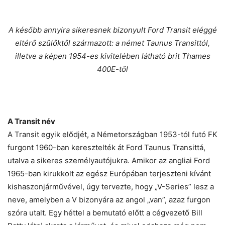
A később annyira sikeresnek bizonyult Ford Transit eléggé
eltérő szülőktől származott: a német Taunus Transittól,
illetve a képen 1954-es kivitelében látható brit Thames
400E-től
A Transit név
A Transit egyik elődjét, a Németországban 1953-tól futó FK
furgont 1960-ban keresztelték át Ford Taunus Transittá,
utalva a sikeres személyautójukra. Amikor az angliai Ford
1965-ban kirukkolt az egész Európában terjeszteni kívánt
kishaszonjárművével, úgy tervezte, hogy „V-Series” lesz a
neve, amelyben a V bizonyára az angol „van”, azaz furgon
szóra utalt. Egy héttel a bemutató előtt a cégvezető Bill