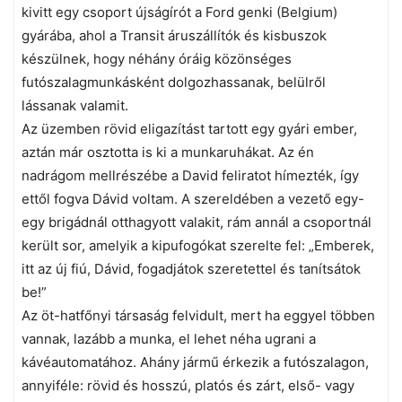
kivitt egy csoport újságírót a Ford genki (Belgium)
gyárába, ahol a Transit áruszállítók és kisbuszok
készülnek, hogy néhány óráig közönséges
futószalagmunkásként dolgozhassanak, belülről
lássanak valamit.
Az üzemben rövid eligazítást tartott egy gyári ember,
aztán már osztotta is ki a munkaruhákat. Az én
nadrágom mellrészébe a David feliratot hímezték, így
ettől fogva Dávid voltam. A szereldében a vezető egy-
egy brigádnál otthagyott valakit, rám annál a csoportnál
került sor, amelyik a kipufogókat szerelte fel: „Emberek,
itt az új fiú, Dávid, fogadjátok szeretettel és tanítsátok
be!”
Az öt-hatfőnyi társaság felvidult, mert ha eggyel többen
vannak, lazább a munka, el lehet néha ugrani a
kávéautomatához. Ahány jármű érkezik a futószalagon,
annyiféle: rövid és hosszú, platós és zárt, első- vagy