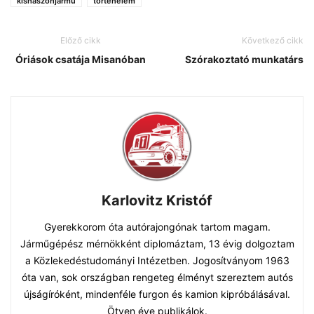
kishaszonjármű
történelem
Előző cikk
Következő cikk
Óriások csatája Misanóban
Szórakoztató munkatárs
Karlovitz Kristóf
Gyerekkorom óta autórajongónak tartom magam.
Járműgépész mérnökként diplomáztam, 13 évig dolgoztam
a Közlekedéstudományi Intézetben. Jogosítványom 1963
óta van, sok országban rengeteg élményt szereztem autós
újságíróként, mindenféle furgon és kamion kipróbálásával.
Ötven éve publikálok.