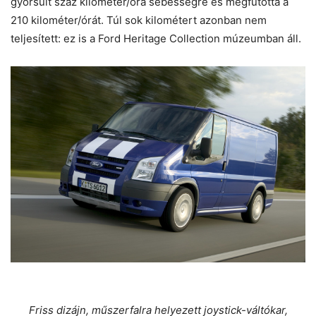
gyorsult száz kilométer/óra sebességre és megfutotta a
210 kilométer/órát. Túl sok kilométert azonban nem
teljesített: ez is a Ford Heritage Collection múzeumban áll.
Friss dizájn, műszerfalra helyezett joystick-váltókar,