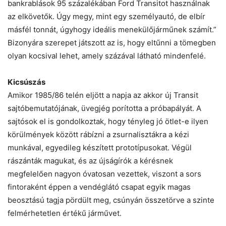
bankrablások 95 százalékában Ford Transitot használnak
az elkövetők. Úgy megy, mint egy személyautó, de elbír
másfél tonnát, úgyhogy ideális menekülőjárműnek számít.”
Bizonyára szerepet játszott az is, hogy eltűnni a tömegben
olyan kocsival lehet, amely százával látható mindenfelé.
Kicsúszás
Amikor 1985/86 telén eljött a napja az akkor új Transit
sajtóbemutatójának, üvegjég porította a próbapályát. A
sajtósok el is gondolkoztak, hogy tényleg jó ötlet-e ilyen
körülmények között rábízni a zsurnalisztákra a kézi
munkával, egyedileg készített prototípusokat. Végül
rászánták magukat, és az újságírók a kérésnek
megfelelően nagyon óvatosan vezettek, viszont a sors
fintoraként éppen a vendéglátó csapat egyik magas
beosztású tagja pördült meg, csúnyán összetörve a szinte
felmérhetetlen értékű járművet.