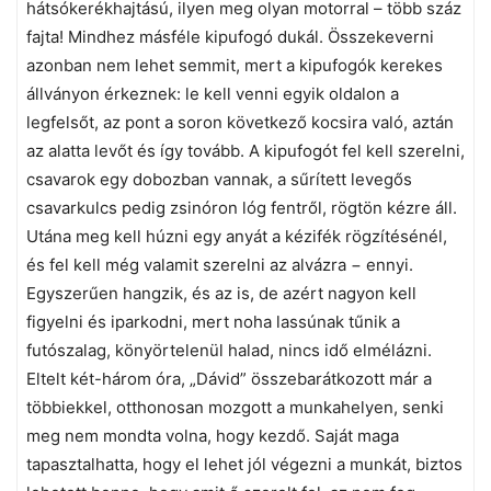
hátsókerékhajtású, ilyen meg olyan motorral – több száz
fajta! Mindhez másféle kipufogó dukál. Összekeverni
azonban nem lehet semmit, mert a kipufogók kerekes
állványon érkeznek: le kell venni egyik oldalon a
legfelsőt, az pont a soron következő kocsira való, aztán
az alatta levőt és így tovább. A kipufogót fel kell szerelni,
csavarok egy dobozban vannak, a sűrített levegős
csavarkulcs pedig zsinóron lóg fentről, rögtön kézre áll.
Utána meg kell húzni egy anyát a kézifék rögzítésénél,
és fel kell még valamit szerelni az alvázra − ennyi.
Egyszerűen hangzik, és az is, de azért nagyon kell
figyelni és iparkodni, mert noha lassúnak tűnik a
futószalag, könyörtelenül halad, nincs idő elmélázni.
Eltelt két-három óra, „Dávid” összebarátkozott már a
többiekkel, otthonosan mozgott a munkahelyen, senki
meg nem mondta volna, hogy kezdő. Saját maga
tapasztalhatta, hogy el lehet jól végezni a munkát, biztos