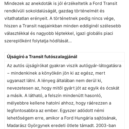
Mindezek az anekdoták is jól érzékeltetik a Ford Transit
rendkívüli sokoldalúságát, gazdag történelmét és
vitathatatlan erényeit. A történetnek pedig nincs vége,
hiszen a Transit napjainkban minden eddiginél szélesebb
választékkal és nagyobb léptekkel, igazi globális piaci
szereplőként folytatja hódítását…
Újságíró a Transit futószalagjánál
Az autós újságírókat gyakran viszik autógyár-látogatásra
− mindenkinek a könyökén jön ki az egész, mert
ugyanazt látni. A lényeg általában nem derül ki,
nevezetesen az, hogy mitől gyárt jót az egyik és ócskát
a másik. A látható, a felszín mindenütt hasonló,
mélyebbre kellene hatolni ahhoz, hogy ráérezzen a
legfontosabbra az ember. Egyszer adódott némi
lehetőségem erre, amikor a Ford Hungária sajtósának,
Madarász Györgynek eredeti ötlete támadt. 2003-ban