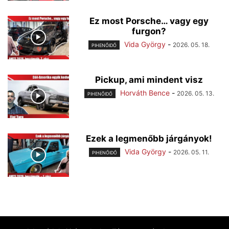
Ez most Porsche… vagy egy
furgon?
Vida György
-
2026. 05. 18.
PIHENŐIDŐ
Pickup, ami mindent visz
Horváth Bence
-
2026. 05. 13.
PIHENŐIDŐ
Ezek a legmenőbb járgányok!
Vida György
-
2026. 05. 11.
PIHENŐIDŐ