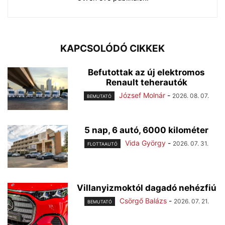
KAPCSOLÓDÓ CIKKEK
Befutottak az új elektromos
Renault teherautók
József Molnár
-
2026. 08. 07.
BEMUTATÓ
5 nap, 6 autó, 6000 kilométer
Vida György
-
2026. 07. 31.
FLOTTAAUTÓ
Villanyizmoktól dagadó nehézfiú
Csörgő Balázs
-
2026. 07. 21.
BEMUTATÓ