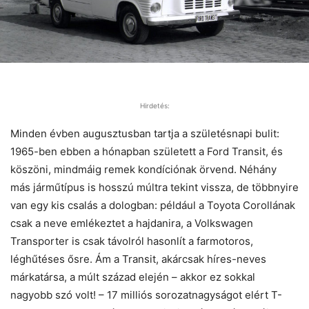
Hirdetés:
Minden évben augusztusban tartja a születésnapi bulit:
1965-ben ebben a hónapban született a Ford Transit, és
köszöni, mindmáig remek kondíciónak örvend. Néhány
más járműtípus is hosszú múltra tekint vissza, de többnyire
van egy kis csalás a dologban: például a Toyota Corollának
csak a neve emlékeztet a hajdanira, a Volkswagen
Transporter is csak távolról hasonlít a farmotoros,
léghűtéses ősre. Ám a Transit, akárcsak híres-neves
márkatársa, a múlt század elején – akkor ez sokkal
nagyobb szó volt! – 17 milliós sorozatnagyságot elért T-