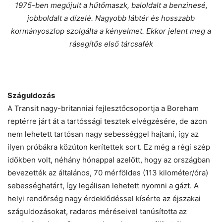
1975-ben megújult a hűtőmaszk, baloldalt a benzinesé,
jobboldalt a dízelé. Nagyobb lábtér és hosszabb
kormányoszlop szolgálta a kényelmet. Ekkor jelent meg a
rásegítős első tárcsafék
Száguldozás
A Transit nagy-britanniai fejlesztőcsoportja a Boreham
reptérre járt át a tartóssági tesztek elvégzésére, de azon
nem lehetett tartósan nagy sebességgel hajtani, így az
ilyen próbákra közúton kerítettek sort. Ez még a régi szép
időkben volt, néhány hónappal azelőtt, hogy az országban
bevezették az általános, 70 mérföldes (113 kilométer/óra)
sebességhatárt, így legálisan lehetett nyomni a gázt. A
helyi rendőrség nagy érdeklődéssel kísérte az éjszakai
száguldozásokat, radaros méréseivel tanúsította az