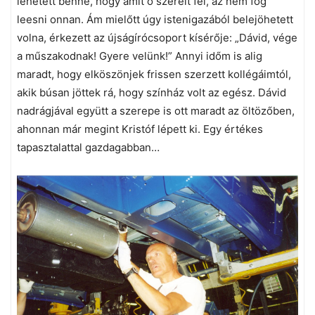
lehetett benne, hogy amit ő szerelt fel, az nem fog
leesni onnan. Ám mielőtt úgy istenigazából belejöhetett
volna, érkezett az újságírócsoport kísérője: „Dávid, vége
a műszakodnak! Gyere velünk!” Annyi időm is alig
maradt, hogy elköszönjek frissen szerzett kollégáimtól,
akik búsan jöttek rá, hogy színház volt az egész. Dávid
nadrágjával együtt a szerepe is ott maradt az öltözőben,
ahonnan már megint Kristóf lépett ki. Egy értékes
tapasztalattal gazdagabban…