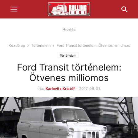
Hirdetés:
Kezdőlap
Történelem
Ford Transit történelem: Ötvenes milliomos
Történelem
Ford Transit történelem:
Ötvenes milliomos
Írta:
Karlovitz Kristóf
-
2017. 06. 01.