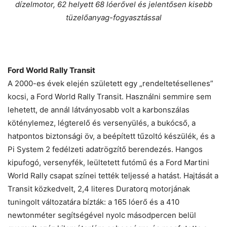
dízelmotor, 62 helyett 68 lóerővel és jelentősen kisebb
tüzelőanyag-fogyasztással
Ford World Rally Transit
A 2000-es évek elején született egy „rendeltetésellenes”
kocsi, a Ford World Rally Transit. Használni semmire sem
lehetett, de annál látványosabb volt a karbonszálas
köténylemez, légterelő és versenyülés, a bukócső, a
hatpontos biztonsági öv, a beépített tűzoltó készülék, és a
Pi System 2 fedélzeti adatrögzítő berendezés. Hangos
kipufogó, versenyfék, leültetett futómű és a Ford Martini
World Rally csapat színei tették teljessé a hatást. Hajtását a
Transit közkedvelt, 2,4 literes Duratorq motorjának
tuningolt változatára bízták: a 165 lóerő és a 410
newtonméter segítségével nyolc másodpercen belül