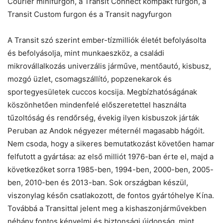
Courier minifurgon, a Transit Connect kompakt furgon, a
Transit Custom furgon és a Transit nagyfurgon
A Transit szó szerint ember-tízmilliók életét befolyásolta
és befolyásolja, mint munkaeszköz, a családi
mikrovállalkozás univerzális járműve, mentőautó, kisbusz,
mozgó üzlet, csomagszállító, popzenekarok és
sportegyesületek cuccos kocsija. Megbízhatóságának
köszönhetően mindenfelé előszeretettel használta
tűzoltóság és rendőrség, évekig ilyen kisbuszok járták
Peruban az Andok négyezer méternél magasabb hágóit.
Nem csoda, hogy a sikeres bemutatkozást követően hamar
felfutott a gyártása: az első milliót 1976-ban érte el, majd a
következőket sorra 1985-ben, 1994-ben, 2000-ben, 2005-
ben, 2010-ben és 2013-ban. Sok országban készül,
viszonylag későn csatlakozott, de fontos gyártóhelye Kína.
Továbbá a Transittal jelent meg a kishaszonjárművekben
néhány fontos kényelmi és biztonsági újdonság, mint