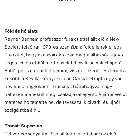
Föld és hó alatt
Reyner Banham professzor fura ötlettel állt elő a New
Society folyóirat 1970-es számában: földeljenek el egy
Transitot, hogy ásatásaik közben megtalálhassák a jövő
régészei, és ebből mérhessék fel civilizációnk állapotát.
Ebből persze nem lett semmi, viszont tizenöt esztendővel
később a Sevilla-környéki Juan Garciát elkapta egy vad
hóvihar a hegyekben. Transitját hátrahagyva, nagy
nehezen menekült meg, családjával együtt. A járművet öt
méteres hó temette be, de tavasszal kiolvadt, és újból
szolgálatba állt…
Transit Supervan
Telivér versenyautó, Transit karosszériában: az első