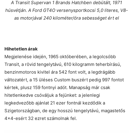
A Transit Supervan 1 Brands Hatchben debütált, 1971
húsvétján. A Ford GT4O versenysportkocsi 5,0 literes, V8-
as motorjával 240 kilométer/óra sebességet ért el
Hihetetlen árak
Megjelenése idején, 1965 októberében, a legolcsóbb
Transit, a rövid tengelytávú, 610 kilogramm teherbírású,
benzinmotoros kivitel ára 542 font volt, a legdrágább
változatért, a 15 üléses Custom buszért pedig 997 fontot
kértek, plusz 159 fontnyi adót. Manapság már csak
hitetlenkedve csóváljuk a fejünket: a jelenlegi
legkedvezőbb ajánlat 21 ezer fontnál kezdődik a
Szigetországban, de egy hosszú tengelytávú, magastetős
4×4-esért 32 ezret számolnak fel.