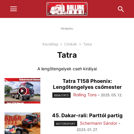
Hirdetés:
Kezdőlap
Címkék
Tatra
Tatra
A lengőtengelyek cseh királyai
Tatra T158 Phoenix:
Lengőtengelyes csőmester
Rolling Tons
-
2025. 05. 12.
BEMUTATÓ
45. Dakar-rali: Parttól partig
Schermann Sándor
-
MOTORSPORT
2023. 01. 27.