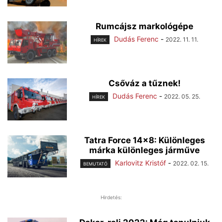
Rumcájsz markológépe
Dudás Ferenc
-
2022. 11. 11.
HÍREK
Csőváz a tűznek!
Dudás Ferenc
-
2022. 05. 25.
HÍREK
Tatra Force 14×8: Különleges
márka különleges járműve
Karlovitz Kristóf
-
2022. 02. 15.
BEMUTATÓ
Hirdetés: