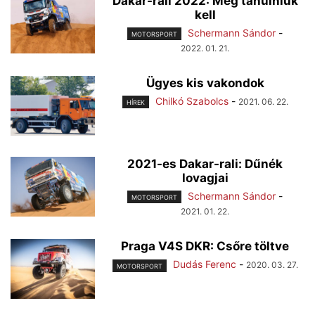
Dakar-rali 2022: Még tanulniuk
kell
Schermann Sándor
-
MOTORSPORT
2022. 01. 21.
Ügyes kis vakondok
Chilkó Szabolcs
-
2021. 06. 22.
HÍREK
2021-es Dakar-rali: Dűnék
lovagjai
Schermann Sándor
-
MOTORSPORT
2021. 01. 22.
Praga V4S DKR: Csőre töltve
Dudás Ferenc
-
2020. 03. 27.
MOTORSPORT