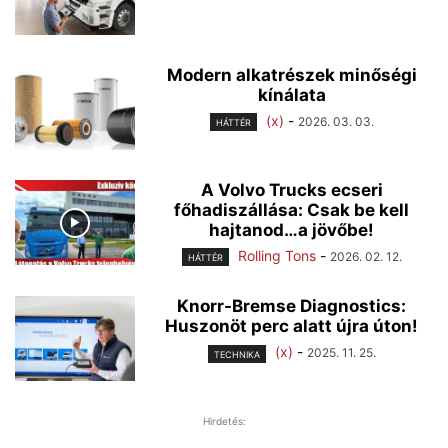
Modern alkatrészek minőségi
kínálata
(x)
-
2026. 03. 03.
HÁTTÉR
A Volvo Trucks ecseri
főhadiszállása: Csak be kell
hajtanod…a jövőbe!
Rolling Tons
-
2026. 02. 12.
HÁTTÉR
Knorr-Bremse Diagnostics:
Huszonöt perc alatt újra úton!
(x)
-
2025. 11. 25.
TECHNIKA
Hirdetés: