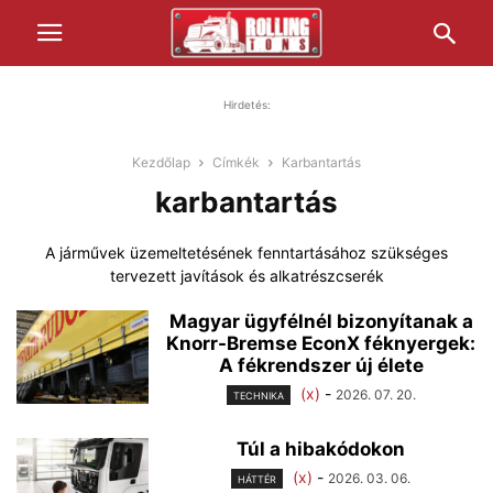
Hirdetés:
Kezdőlap
Címkék
Karbantartás
karbantartás
A járművek üzemeltetésének fenntartásához szükséges
tervezett javítások és alkatrészcserék
Magyar ügyfélnél bizonyítanak a
Knorr-Bremse EconX féknyergek:
A fékrendszer új élete
(x)
-
2026. 07. 20.
TECHNIKA
Túl a hibakódokon
(x)
-
2026. 03. 06.
HÁTTÉR