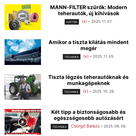
MANN-FILTER szűrők: Modern
teherautók, új kihívások
(x)
-
2025. 11. 07.
HÁTTÉR
Amikor a tiszta kilátás mindent
megér
(x)
-
2025. 11. 05.
TECHNIKA
Tiszta légzés teherautóknak és
munkagépeknek
(x)
-
2025. 10. 29.
TECHNIKA
Két tipp a biztonságosabb és
egészségesebb autózásért
Csörgő Balázs
-
2025. 06. 06.
TECHNIKA