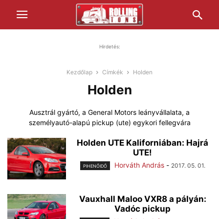
Hirdetés:
Kezdőlap
Címkék
Holden
Holden
Ausztrál gyártó, a General Motors leányvállalata, a
személyautó-alapú pickup (ute) egykori fellegvára
Holden UTE Kaliforniában: Hajrá
UTE!
Horváth András
-
2017. 05. 01.
PIHENŐIDŐ
Vauxhall Maloo VXR8 a pályán:
Vadóc pickup