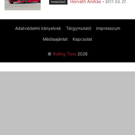
Horváth András
-
2017. 03. 27.
PIHENŐIDŐ
Adatvédelmi irányelvek
Tárgymutató
Impresszum
Médiaajánlat
Kapcsolat
©
Rolling Tons
2026