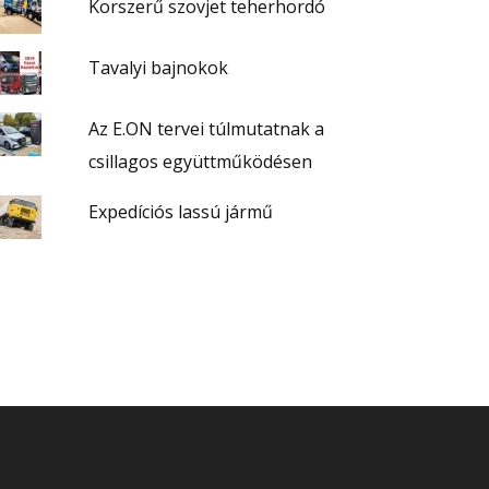
Korszerű szovjet teherhordó
Tavalyi bajnokok
Az E.ON tervei túlmutatnak a
csillagos együttműködésen
Expedíciós lassú jármű