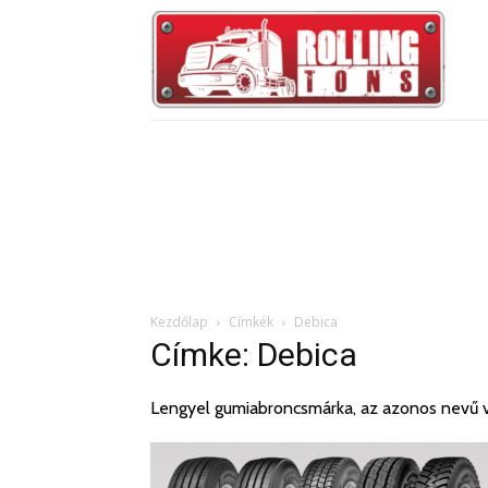
Kezdőlap
Címkék
Debica
Címke: Debica
Lengyel gumiabroncsmárka, az azonos nevű v