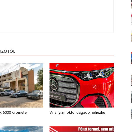
ERZŐTŐL
ó, 6000 kilométer
Villanyizmoktól dagadó nehézfiú