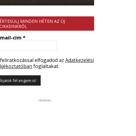
ÉRTESÜLJ MINDEN HÉTEN AZ ÚJ
CIKKEINKRŐL
-mail-cím
*
 feliratkozással elfogadod az
Adatkezelési
ájékoztatóban
foglaltakat.
Hirdetés: