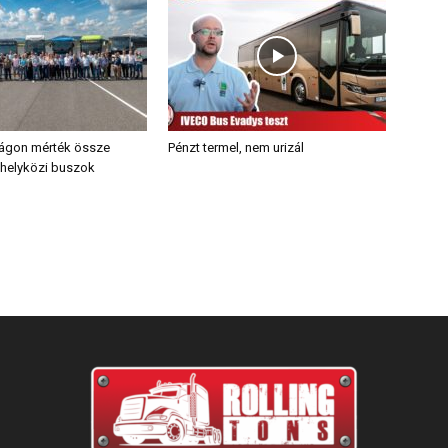
ágon mérték össze
Pénzt termel, nem urizál
 helyközi buszok