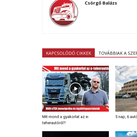
Csörgő Balázs
KAPCSOLÓDÓ CIKKEK
TOVÁBBIAK A SZ
Mit mond a gyakorlat az e-
5 nap, 6 aut
teherautóról?