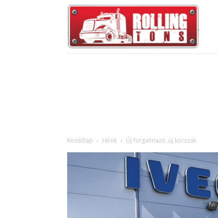
Kezdőlap
Hírek
Új forgalmazó, új korszak