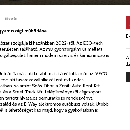
Hirdetés:
agyarországi működése.
E
álózat szolgálja ki hazánkban 2022-től. Az ECO-tech
 területén található. Az M0 gyorsforgalmi út mellett
zolgálóépület, hanem modern szerviz és kamionmosó is
A
T
olnár Tamás, aki korábban is irányította már az IVECO
nc, aki fuvarozóvállalkozóként évtizedes
latban, valamint Soós Tibor, a Zenit-Auto Rent Kft.
. és a Steel-Truck Kft. felépítményezői cégcsoport
ban tartott hivatalos bemutatkozó rendezvényt,
család és az E-Way elektromos autóbusz voltak. Utóbbi
 is lehetőséget kap majd, hogy a gyakorlatban is