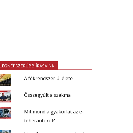
LEGNÉPSZERŰBB ÍRÁSAINK
A fékrendszer új élete
Összegyűlt a szakma
Mit mond a gyakorlat az e-
teherautóról?