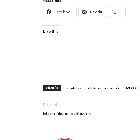
Share this:
Facebook
Reddit
X
Like this:
CÍMKÉK
autóbusz
elektromos jármű
IVECO
Előző cikk
Maximálisan jövőbiztos