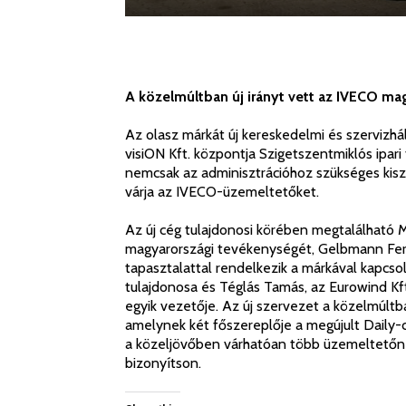
A közelmúltban új irányt vett az IVECO m
Az olasz márkát új kereskedelmi és szervizh
visiON Kft. központja Szigetszentmiklós ipari
nemcsak az adminisztrációhoz szükséges kis
várja az IVECO-üzemeltetőket.
Az új cég tulajdonosi körében megtalálható M
magyarországi tevékenységét, Gelbmann Fere
tapasztalattal rendelkezik a márkával kapcso
tulajdonosa és Téglás Tamás, az Eurowind Kft
egyik vezetője. Az új szervezet a közelmúlt
amelynek két főszereplője a megújult Daily-
a közeljövőben várhatóan több üzemeltetőnél
bizonyítson.