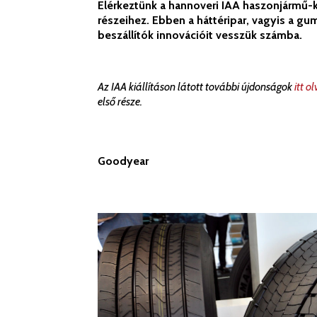
Elérkeztünk a hannoveri IAA haszonjármű-k
részeihez. Ebben a háttéripar, vagyis a g
beszállítók innovációit vesszük számba.
Az IAA kiállításon látott további újdonságok
itt o
első része.
Goodyear