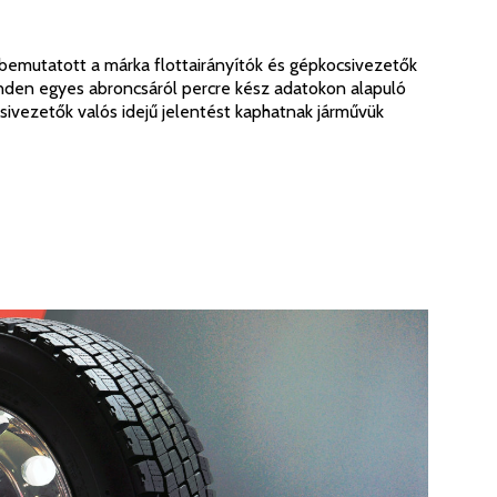
 bemutatott a márka flottairányítók és gépkocsivezetők
inden egyes abroncsáról percre kész adatokon alapuló
sivezetők valós idejű jelentést kaphatnak járművük