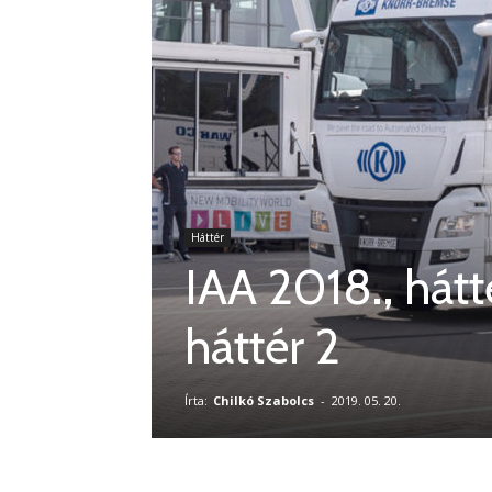
Háttér
IAA 2018., hátté
háttér 2
Írta:
Chilkó Szabolcs
-
2019. 05. 20.