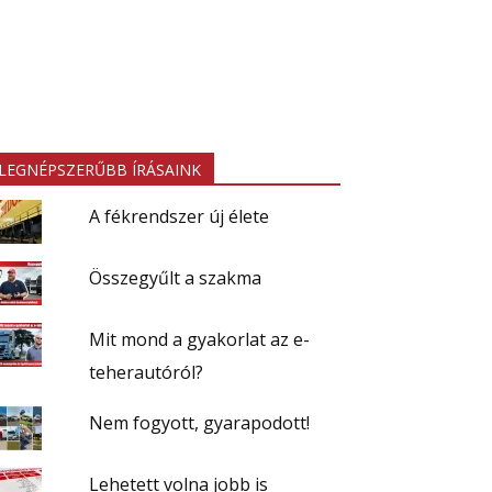
LEGNÉPSZERŰBB ÍRÁSAINK
A fékrendszer új élete
Összegyűlt a szakma
Mit mond a gyakorlat az e-
teherautóról?
Nem fogyott, gyarapodott!
Lehetett volna jobb is