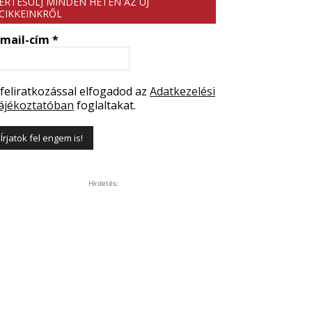
ÉRTESÜLJ MINDEN HÉTEN AZ ÚJ
CIKKEINKRŐL
-mail-cím
*
 feliratkozással elfogadod az
Adatkezelési
ájékoztatóban
foglaltakat.
Hirdetés: