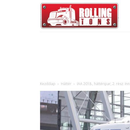
Kezdőlap
Háttér
IAA 2018., háttéripar, 2. rész: In