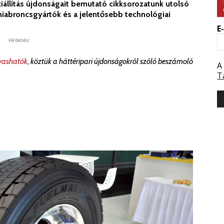
iállítás újdonságait bemutató cikksorozatunk utolsó
umiabroncsgyártók és a jelentősebb technológiai
E
Hirdetés:
lvashatók
, köztük a háttéripari újdonságokról szóló beszámoló
A
T