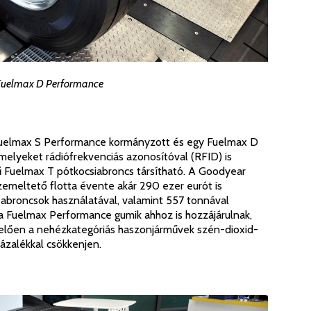
Fuelmax D Performance
Fuelmax S Performance kormányzott és egy Fuelmax D
melyeket rádiófrekvenciás azonosítóval (RFID) is
ű Fuelmax T pótkocsiabroncs társítható. A Goodyear
zemeltető flotta évente akár 290 ezer eurót is
 abroncsok használatával, valamint 557 tonnával
 a Fuelmax Performance gumik ahhoz is hozzájárulnak,
elően a nehézkategóriás haszonjárművek szén-dioxid-
ázalékkal csökkenjen.