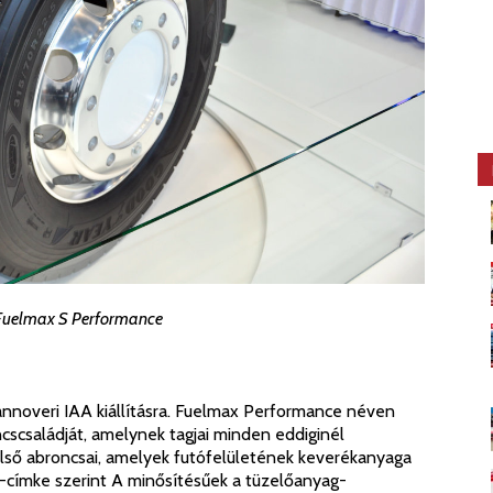
Fuelmax S Performance
nnoveri IAA kiállításra. Fuelmax Performance néven
cscsaládját, amelynek tagjai minden eddiginél
lső abroncsai, amelyek futófelületének keverékanyaga
EU-címke szerint A minősítésűek a tüzelőanyag-