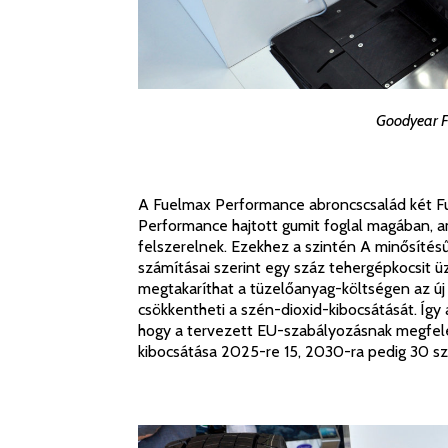
Goodyear 
A Fuelmax Performance abroncscsalád két 
Performance hajtott gumit foglal magában, a
felszerelnek. Ezekhez a szintén A minősítés
számításai szerint egy száz tehergépkocsit ü
megtakaríthat a tüzelőanyag-költségen az új
csökkentheti a szén-dioxid-kibocsátását. Így
hogy a tervezett EU-szabályozásnak megfel
kibocsátása 2025-re 15, 2030-ra pedig 30 sz