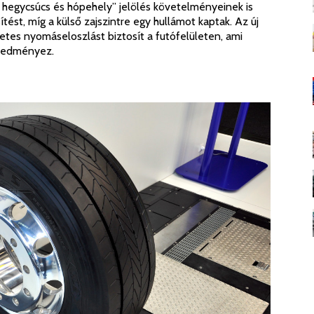
 hegycsúcs és hópehely” jelölés követelményeinek is
ést, míg a külső zajszintre egy hullámot kaptak. Az új
es nyomáseloszlást biztosít a futófelületen, ami
eredményez.