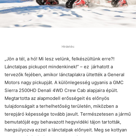
Hirdetés:
„Jön a tél, a hó! Mi lesz velünk, felkészültünk erre?!
Lánctalpas pickupot mindenkinek!” – ez járhatott a
tervezők fejében, amikor lánctaplakra ültették a General
Motors nagy pickupját. A különlegesség ugyanis a GMC
Sierra 2500HD Denali 4WD Crew Cab alapjaira épült.
Megtartotta az alapmodell erősségeit és előnyös
tulajdonságait a terhelhetőség területén, miközben a
terepjáró képessége tovább javult. Természetesen a jármű
bemutatóját egy behavazott hegyvidéki tájon tartották,
hangsúlyozva ezzel a lánctalpak előnyeit. Meg se kottyan