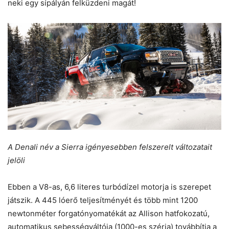
neki egy sípályán felküzdeni magát!
A Denali név a Sierra igényesebben felszerelt változatait
jelöli
Ebben a V8-as, 6,6 literes turbódízel motorja is szerepet
játszik. A 445 lóerő teljesítményét és több mint 1200
newtonméter forgatónyomatékát az Allison hatfokozatú,
automatikus sebességváltója (1000-es széria) továbbítja a