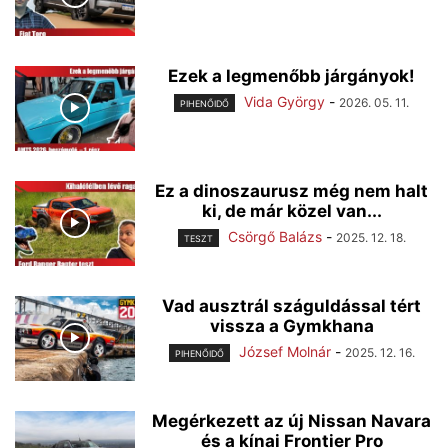
Ezek a legmenőbb járgányok!
Vida György
-
2026. 05. 11.
PIHENŐIDŐ
Ez a dinoszaurusz még nem halt
ki, de már közel van...
Csörgő Balázs
-
2025. 12. 18.
TESZT
Vad ausztrál száguldással tért
vissza a Gymkhana
József Molnár
-
2025. 12. 16.
PIHENŐIDŐ
Megérkezett az új Nissan Navara
és a kínai Frontier Pro