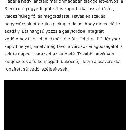
Habár a négy lánctalp már önmagában eléggé látványos, a
Sierra még egyedi grafikát is kapott a karosszériájára,
valószínűleg fóliás megoldással. Havas és sziklás
hegycsúcsok hirdetik a pickup oldalán, hogy nincs előtte
akadály. Ezt hangsúlyozza a gallytörőbe integrált
védőlemez is az első lökhárító előtt. Felette LED-fénysor
kapott helyet, amely még távol a városok világosságától is
szinte nappalt varázsol az autó elé. További látványos
kiegészítők a fülke mögötti bukócső, illetve a csavarokkal
rögzített sárvédő-szélesítések.