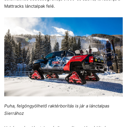
Mattracks lánctalpak felé.
Puha, felgöngyölhető raktérborítás is jár a lánctalpas
Sierrához