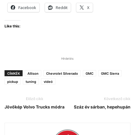
Facebook
Reddit
X
Like this:
Hirdetés:
CÍMKÉK
Allison
Chevrolet Silverado
GMC
GMC Sierra
pickup
tuning
videó
Előző cikk
Következő cikk
Jövőkép Volvo Trucks módra
Száz év sárban, hepehupán