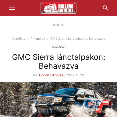
Hirdetés:
Kezdőlap
Pihenőidő
GMC Sierra lánctalpakon: Behavazva
Pihenőidő
GMC Sierra lánctalpakon:
Behavazva
Írta:
Horváth András
-
2017. 11. 29.