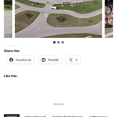
Share this:
Facebook
Reddit
X
Like this:
Hirdetés:
CÍMKÉK
emberi tényező
közlekedésbiztonság
sofőrverseny