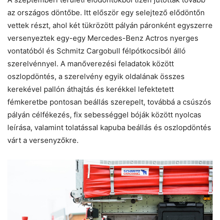
az országos döntőbe. Itt először egy selejtező elődöntőn
vettek részt, ahol két tükrözött pályán páronként egyszerre
versenyeztek egy-egy Mercedes-Benz Actros nyerges
vontatóból és Schmitz Cargobull félpótkocsiból álló
szerelvénnyel. A manőverezési feladatok között
oszlopdöntés, a szerelvény egyik oldalának összes
kerekével pallón áthajtás és kerékkel lefektetett
fémkeretbe pontosan beállás szerepelt, továbbá a csúszós
pályán célfékezés, fix sebességgel bóják között nyolcas
leírása, valamint tolatással kapuba beállás és oszlopdöntés
várt a versenyzőkre.