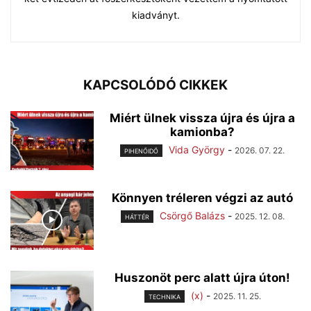
kiadványt.
KAPCSOLÓDÓ CIKKEK
Miért ülnek vissza újra és újra a
kamionba?
Vida György
-
2026. 07. 22.
PIHENŐIDŐ
Könnyen tréleren végzi az autó
Csörgő Balázs
-
2025. 12. 08.
HÁTTÉR
Huszonöt perc alatt újra úton!
(x)
-
2025. 11. 25.
TECHNIKA