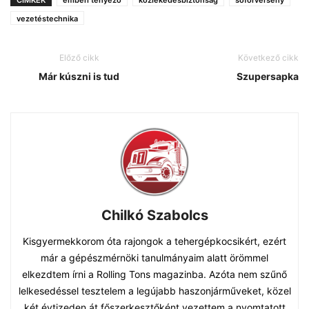
vezetéstechnika
Előző cikk
Következő cikk
Már kúszni is tud
Szupersapka
Chilkó Szabolcs
Kisgyermekkorom óta rajongok a tehergépkocsikért, ezért
már a gépészmérnöki tanulmányaim alatt örömmel
elkezdtem írni a Rolling Tons magazinba. Azóta nem szűnő
lelkesedéssel tesztelem a legújabb haszonjárműveket, közel
két évtizeden át főszerkesztőként vezettem a nyomtatott