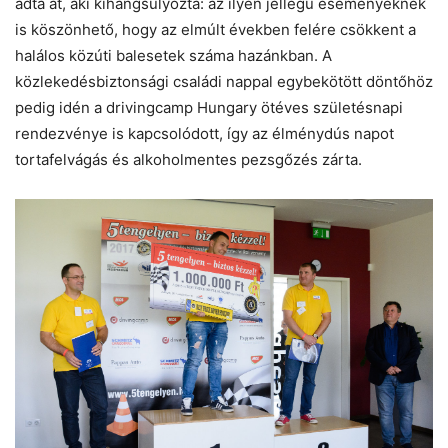
adta át, aki kihangsúlyozta: az ilyen jellegű eseményeknek
is köszönhető, hogy az elmúlt években felére csökkent a
halálos közúti balesetek száma hazánkban. A
közlekedésbiztonsági családi nappal egybekötött döntőhöz
pedig idén a drivingcamp Hungary ötéves születésnapi
rendezvénye is kapcsolódott, így az élménydús napot
tortafelvágás és alkoholmentes pezsgőzés zárta.