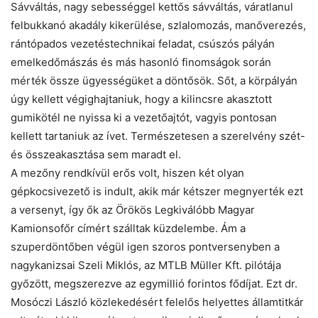
Sávváltás, nagy sebességgel kettős sávváltás, váratlanul
felbukkanó akadály kikerülése, szlalomozás, manőverezés,
rántópados vezetéstechnikai feladat, csúszós pályán
emelkedőmászás és más hasonló finomságok során
mérték össze ügyességüket a döntősök. Sőt, a körpályán
úgy kellett végighajtaniuk, hogy a kilincsre akasztott
gumikötél ne nyissa ki a vezetőajtót, vagyis pontosan
kellett tartaniuk az ívet. Természetesen a szerelvény szét-
és összeakasztása sem maradt el.
A mezőny rendkívül erős volt, hiszen két olyan
gépkocsivezető is indult, akik már kétszer megnyerték ezt
a versenyt, így ők az Örökös Legkiválóbb Magyar
Kamionsofőr címért szálltak küzdelembe. Ám a
szuperdöntőben végül igen szoros pontversenyben a
nagykanizsai Szeli Miklós, az MTLB Müller Kft. pilótája
győzött, megszerezve az egymillió forintos fődíjat. Ezt dr.
Mosóczi László közlekedésért felelős helyettes államtitkár