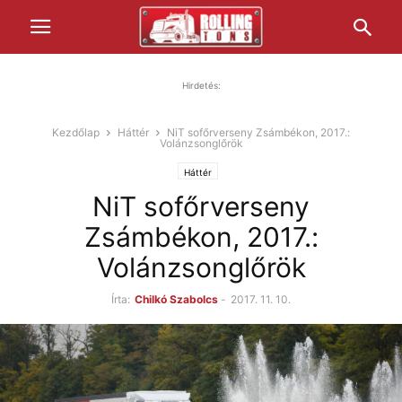
Hirdetés:
Kezdőlap
Háttér
NiT sofőrverseny Zsámbékon, 2017.:
Volánzsonglőrök
Háttér
NiT sofőrverseny
Zsámbékon, 2017.:
Volánzsonglőrök
Írta:
Chilkó Szabolcs
-
2017. 11. 10.