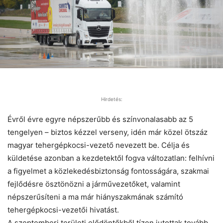
Hirdetés:
Évről évre egyre népszerűbb és színvonalasabb az 5
tengelyen – biztos kézzel verseny, idén már közel ötszáz
magyar tehergépkocsi-vezető nevezett be. Célja és
küldetése azonban a kezdetektől fogva változatlan: felhívni
a figyelmet a közlekedésbiztonság fontosságára, szakmai
fejlődésre ösztönözni a járművezetőket, valamint
népszerűsíteni a ma már hiányszakmának számító
tehergépkocsi-vezetői hivatást.
A szeptemberi területi elődöntőkből tízen jutottak tovább