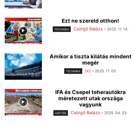
Ezt ne szereld otthon!
Csörgő Balázs
-
2025. 11. 14.
TECHNIKA
Amikor a tiszta kilátás mindent
megér
(x)
-
2025. 11. 05.
TECHNIKA
IFA és Csepel teherautókra
méretezett utak országa
vagyunk
Csörgő Balázs
-
2025. 04. 23.
HÁTTÉR