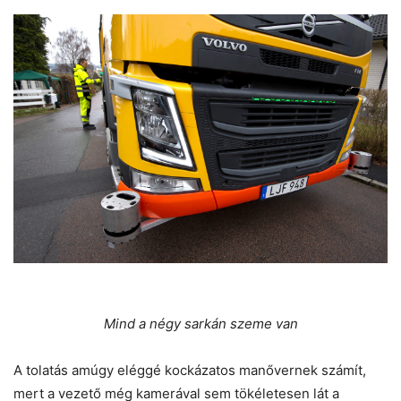
Mind a négy sarkán szeme van
A tolatás amúgy eléggé kockázatos manővernek számít,
mert a vezető még kamerával sem tökéletesen lát a