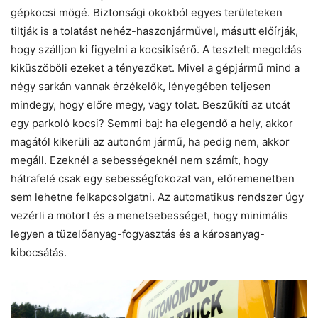
gépkocsi mögé. Biztonsági okokból egyes területeken
tiltják is a tolatást nehéz-haszonjárművel, másutt előírják,
hogy szálljon ki figyelni a kocsikísérő. A tesztelt megoldás
kiküszöböli ezeket a tényezőket. Mivel a gépjármű mind a
négy sarkán vannak érzékelők, lényegében teljesen
mindegy, hogy előre megy, vagy tolat. Beszűkíti az utcát
egy parkoló kocsi? Semmi baj: ha elegendő a hely, akkor
magától kikerüli az autonóm jármű, ha pedig nem, akkor
megáll. Ezeknél a sebességeknél nem számít, hogy
hátrafelé csak egy sebességfokozat van, előremenetben
sem lehetne felkapcsolgatni. Az automatikus rendszer úgy
vezérli a motort és a menetsebességet, hogy minimális
legyen a tüzelőanyag-fogyasztás és a károsanyag-
kibocsátás.