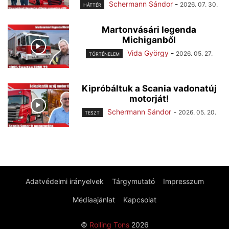
Schermann Sándor
-
2026. 07. 30.
HÁTTÉR
Martonvásári legenda
Michiganből
Vida György
-
2026. 05. 27.
TÖRTÉNELEM
Kipróbáltuk a Scania vadonatúj
motorját!
Schermann Sándor
-
2026. 05. 20.
TESZT
Adatvédelmi irányelvek
Tárgymutató
Impresszum
Médiaajánlat
Kapcsolat
©
Rolling Tons
2026