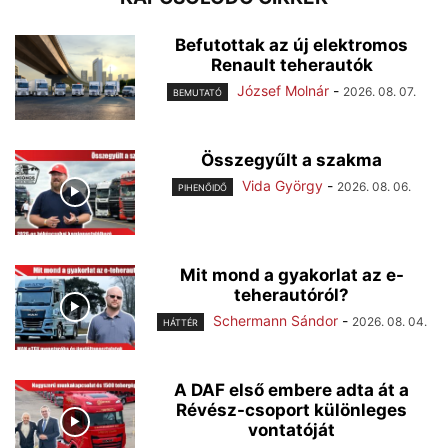
Befutottak az új elektromos
Renault teherautók
József Molnár
-
2026. 08. 07.
BEMUTATÓ
Összegyűlt a szakma
Vida György
-
2026. 08. 06.
PIHENŐIDŐ
Mit mond a gyakorlat az e-
teherautóról?
Schermann Sándor
-
2026. 08. 04.
HÁTTÉR
A DAF első embere adta át a
Révész-csoport különleges
vontatóját