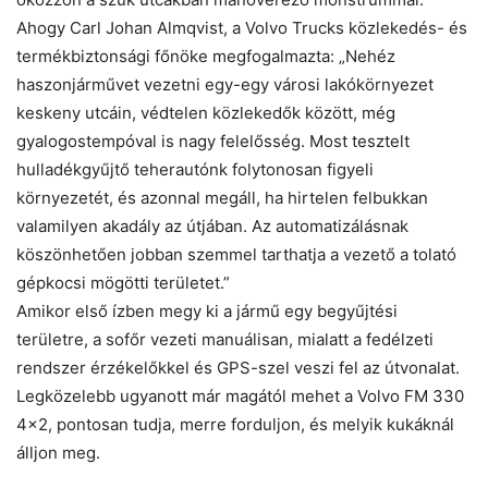
Ahogy Carl Johan Almqvist, a Volvo Trucks közlekedés- és
termékbiztonsági főnöke megfogalmazta: „Nehéz
haszonjárművet vezetni egy-egy városi lakókörnyezet
keskeny utcáin, védtelen közlekedők között, még
gyalogostempóval is nagy felelősség. Most tesztelt
hulladékgyűjtő teherautónk folytonosan figyeli
környezetét, és azonnal megáll, ha hirtelen felbukkan
valamilyen akadály az útjában. Az automatizálásnak
köszönhetően jobban szemmel tarthatja a vezető a tolató
gépkocsi mögötti területet.”
Amikor első ízben megy ki a jármű egy begyűjtési
területre, a sofőr vezeti manuálisan, mialatt a fedélzeti
rendszer érzékelőkkel és GPS-szel veszi fel az útvonalat.
Legközelebb ugyanott már magától mehet a Volvo FM 330
4×2, pontosan tudja, merre forduljon, és melyik kukáknál
álljon meg.