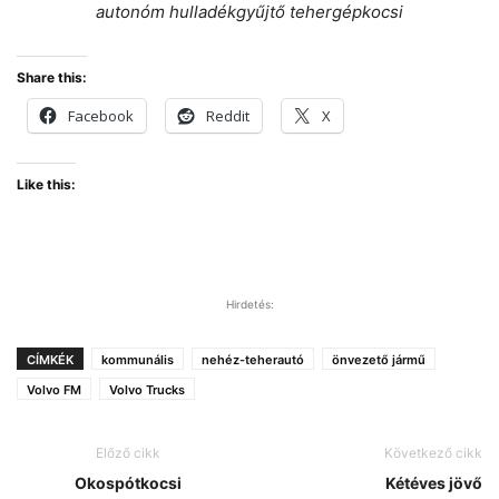
autonóm hulladékgyűjtő tehergépkocsi
Share this:
Facebook
Reddit
X
Like this:
Hirdetés:
CÍMKÉK
kommunális
nehéz-teherautó
önvezető jármű
Volvo FM
Volvo Trucks
Előző cikk
Következő cikk
Okospótkocsi
Kétéves jövő