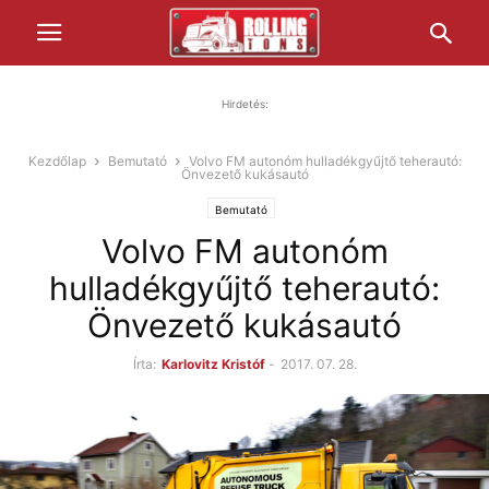
Hirdetés:
Kezdőlap
Bemutató
Volvo FM autonóm hulladékgyűjtő teherautó:
Önvezető kukásautó
Bemutató
Volvo FM autonóm
hulladékgyűjtő teherautó:
Önvezető kukásautó
Írta:
Karlovitz Kristóf
-
2017. 07. 28.