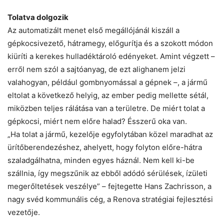
Tolatva dolgozik
Az automatizált menet első megállójánál kiszáll a
gépkocsivezető, hátramegy, előgurítja és a szokott módon
kiüríti a kerekes hulladéktároló edényeket. Amint végzett –
erről nem szól a sajtóanyag, de ezt alighanem jelzi
valahogyan, például gombnyomással a gépnek –, a jármű
eltolat a következő helyig, az ember pedig mellette sétál,
miközben teljes rálátása van a területre. De miért tolat a
gépkocsi, miért nem előre halad? Ésszerű oka van.
„Ha tolat a jármű, kezelője egyfolytában közel maradhat az
ürítőberendezéshez, ahelyett, hogy folyton előre-hátra
szaladgálhatna, minden egyes háznál. Nem kell ki-be
szállnia, így megszűnik az ebből adódó sérülések, ízületi
megerőltetések veszélye” – fejtegette Hans Zachrisson, a
nagy svéd kommunális cég, a Renova stratégiai fejlesztési
vezetője.