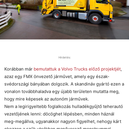
Hirdetés:
Korábban már
bemutattuk a Volvo Trucks előző projektjét
,
azaz egy FMX önvezető járművet, amely egy észak-
svédországi bányában dolgozik. A skandináv gyártó ezen a
vonalon továbbhaladva egy újabb területen mutatta meg,
hogy mire képesek az autonóm járművek.
Nem a legirigyeltebb foglalkozás hulladékgyűjtő teherautó
vezetőjének lenni: döcöghet lépésben, minden háznál
meg-megállva, ugyanakkor nagyon figyelhet, nehogy kárt
okozzon a szűk utcákban manőverező monstrummal.