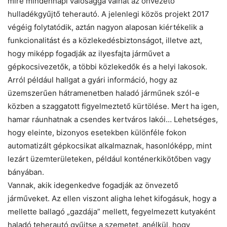
mire mindennapi valósággá válhat az önvezető
hulladékgyűjtő teherautó. A jelenlegi közös projekt 2017
végéig folytatódik, aztán nagyon alaposan kiértékelik a
funkcionalitást és a közlekedésbiztonságot, illetve azt,
hogy miképp fogadják az ilyesfajta járművet a
gépkocsivezetők, a többi közlekedők és a helyi lakosok.
Arról például hallgat a gyári információ, hogy az
üzemszerűen hátramenetben haladó járműnek szól-e
közben a szaggatott figyelmeztető kürtölése. Mert ha igen,
hamar ráunhatnak a csendes kertváros lakói… Lehetséges,
hogy eleinte, bizonyos esetekben különféle fokon
automatizált gépkocsikat alkalmaznak, hasonlóképp, mint
lezárt üzemterületeken, például konténerkikötőben vagy
bányában.
Vannak, akik idegenkedve fogadják az önvezető
járműveket. Az ellen viszont aligha lehet kifogásuk, hogy a
mellette ballagó „gazdája” mellett, fegyelmezett kutyaként
haladó teherautó gyűjtse a szemetet, anélkül, hogy