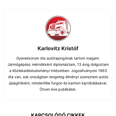
Karlovitz Kristóf
Gyerekkorom óta autórajongónak tartom magam.
Járműgépész mérnökként diplomáztam, 13 évig dolgoztam
a Közlekedéstudományi Intézetben. Jogosítványom 1963
óta van, sok országban rengeteg élményt szereztem autós
újságíróként, mindenféle furgon és kamion kipróbálásával.
Ötven éve publikálok.
KAPCSOLÓDÓ CIKKEK