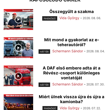
Összegyűlt a szakma
Vida György
-
2026. 08. 06.
PIHENŐIDŐ
Mit mond a gyakorlat az e-
teherautóról?
Schermann Sándor
-
2026. 08. 04.
HÁTTÉR
A DAF első embere adta át a
Révész-csoport különleges
vontatóját
Schermann Sándor
-
2026. 07. 30.
HÁTTÉR
Miért ülnek vissza újra és újra a
kamionba?
Vida György
-
2026. 07. 22.
PIHENŐIDŐ