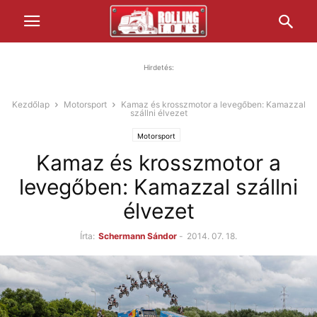
Hirdetés:
Kezdőlap
Motorsport
Kamaz és krosszmotor a levegőben: Kamazzal
szállni élvezet
Motorsport
Kamaz és krosszmotor a
levegőben: Kamazzal szállni
élvezet
Írta:
Schermann Sándor
-
2014. 07. 18.