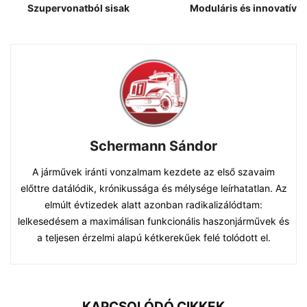
Szupervonatból sisak
Moduláris és innovatív
Schermann Sándor
A járművek iránti vonzalmam kezdete az első szavaim
előttre datálódik, krónikussága és mélysége leírhatatlan. Az
elmúlt évtizedek alatt azonban radikalizálódtam:
lelkesedésem a maximálisan funkcionális haszonjárművek és
a teljesen érzelmi alapú kétkerekűek felé tolódott el.
KAPCSOLÓDÓ CIKKEK