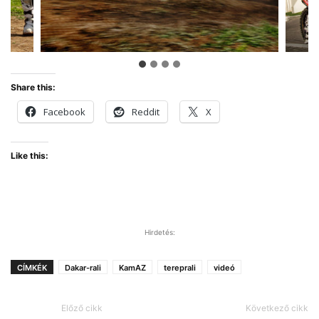
Share this:
Facebook
Reddit
X
Like this:
Hirdetés:
CÍMKÉK
Dakar-rali
KamAZ
tereprali
videó
Előző cikk
Következő cikk