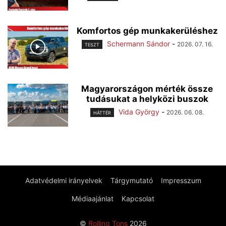
Komfortos gép munkakerüléshez
Schermann Sándor
-
2026. 07. 16.
TESZT
Magyarországon mérték össze
tudásukat a helyközi buszok
Vida György
-
2026. 06. 08.
HÁTTÉR
Adatvédelmi irányelvek
Tárgymutató
Impresszum
Médiaajánlat
Kapcsolat
©
Rolling Tons
2026