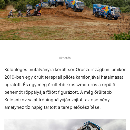
Hirdetés:
Különleges mutatványra került sor Oroszországban, amikor
2010-ben egy őrült tereprali pilóta kamionjával hatalmasat
ugratott. És egy még őrültebb krosszmotoros a repülő
behemót röppályája fölött figurázott. A még őrültebb
Kolesnikov saját tréningpályáján zajlott az esemény,
amelyhez tíz napig tartott a terep előkészítése.